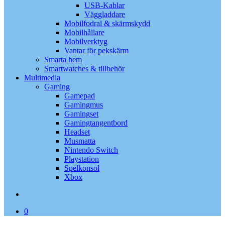
USB-Kablar
Väggladdare
Mobilfodral & skärmskydd
Mobilhållare
Mobilverktyg
Vantar för pekskärm
Smarta hem
Smartwatches & tillbehör
Multimedia
Gaming
Gamepad
Gamingmus
Gamingset
Gamingtangentbord
Headset
Musmatta
Nintendo Switch
Playstation
Spelkonsol
Xbox
search
0