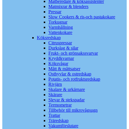
Matberedare & köksassistenter
Matmixrar & blenders
Pressar
Slow Cookers & ris-och pastakokare
Torkugnar
Varmhållning
Vattenkokare
Köksredskap
Citruspressar
Durkslag & silar
Frukt- och grönsakssvarvar
Kryddkvarnar
Köksvågar
Mått & måttsatser
Osthyvlar & ostredskap
Potatis- och rotfruktsredskap
Rivjärn
Skalare & urkärnare
Skärare
Slevar & stekspadar
Termometrar
Tillbehör till mikrovågsugn
Trattar
Träredskap
Vakumförslutare