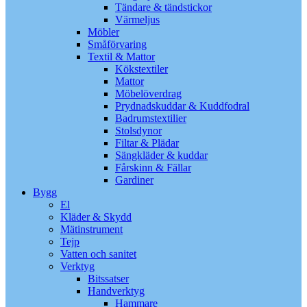
Tändare & tändstickor
Värmeljus
Möbler
Småförvaring
Textil & Mattor
Kökstextiler
Mattor
Möbelöverdrag
Prydnadskuddar & Kuddfodral
Badrumstextilier
Stolsdynor
Filtar & Plädar
Sängkläder & kuddar
Fårskinn & Fällar
Gardiner
Bygg
El
Kläder & Skydd
Mätinstrument
Tejp
Vatten och sanitet
Verktyg
Bitssatser
Handverktyg
Hammare