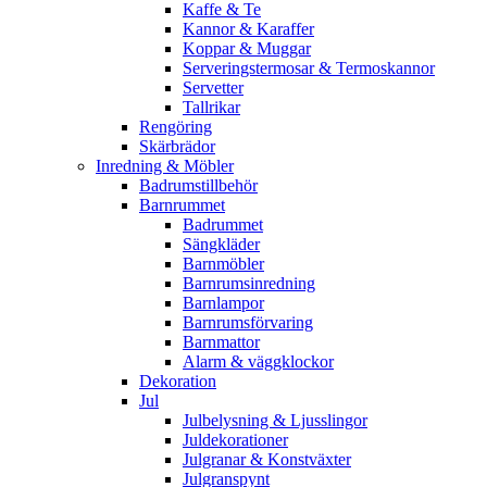
Kaffe & Te
Kannor & Karaffer
Koppar & Muggar
Serveringstermosar & Termoskannor
Servetter
Tallrikar
Rengöring
Skärbrädor
Inredning & Möbler
Badrumstillbehör
Barnrummet
Badrummet
Sängkläder
Barnmöbler
Barnrumsinredning
Barnlampor
Barnrumsförvaring
Barnmattor
Alarm & väggklockor
Dekoration
Jul
Julbelysning & Ljusslingor
Juldekorationer
Julgranar & Konstväxter
Julgranspynt