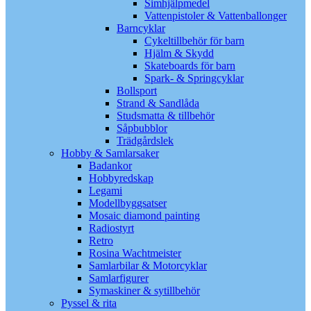
Simhjälpmedel
Vattenpistoler & Vattenballonger
Barncyklar
Cykeltillbehör för barn
Hjälm & Skydd
Skateboards för barn
Spark- & Springcyklar
Bollsport
Strand & Sandlåda
Studsmatta & tillbehör
Såpbubblor
Trädgårdslek
Hobby & Samlarsaker
Badankor
Hobbyredskap
Legami
Modellbyggsatser
Mosaic diamond painting
Radiostyrt
Retro
Rosina Wachtmeister
Samlarbilar & Motorcyklar
Samlarfigurer
Symaskiner & sytillbehör
Pyssel & rita