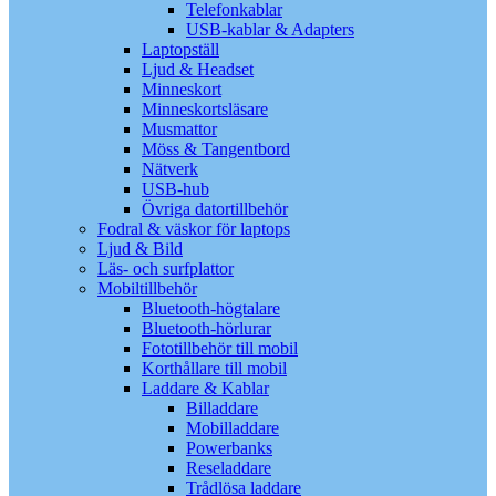
Telefonkablar
USB-kablar & Adapters
Laptopställ
Ljud & Headset
Minneskort
Minneskortsläsare
Musmattor
Möss & Tangentbord
Nätverk
USB-hub
Övriga datortillbehör
Fodral & väskor för laptops
Ljud & Bild
Läs- och surfplattor
Mobiltillbehör
Bluetooth-högtalare
Bluetooth-hörlurar
Fototillbehör till mobil
Korthållare till mobil
Laddare & Kablar
Billaddare
Mobilladdare
Powerbanks
Reseladdare
Trådlösa laddare