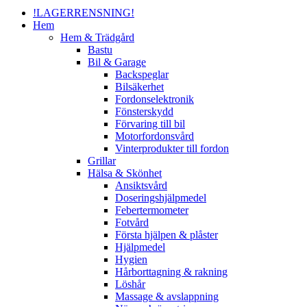
Menu
!LAGERRENSNING!
Hem
Hem & Trädgård
Bastu
Bil & Garage
Backspeglar
Bilsäkerhet
Fordonselektronik
Fönsterskydd
Förvaring till bil
Motorfordonsvård
Vinterprodukter till fordon
Grillar
Hälsa & Skönhet
Ansiktsvård
Doseringshjälpmedel
Febertermometer
Fotvård
Första hjälpen & plåster
Hjälpmedel
Hygien
Hårborttagning & rakning
Löshår
Massage & avslappning