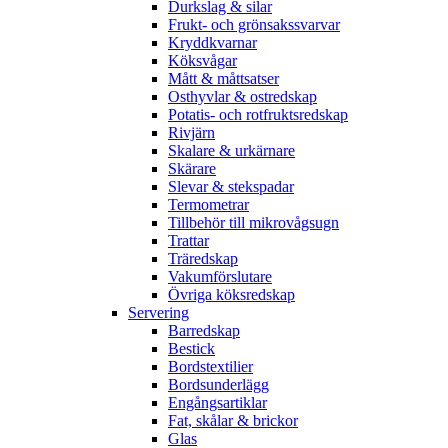
Durkslag & silar
Frukt- och grönsakssvarvar
Kryddkvarnar
Köksvågar
Mått & måttsatser
Osthyvlar & ostredskap
Potatis- och rotfruktsredskap
Rivjärn
Skalare & urkärnare
Skärare
Slevar & stekspadar
Termometrar
Tillbehör till mikrovågsugn
Trattar
Träredskap
Vakumförslutare
Övriga köksredskap
Servering
Barredskap
Bestick
Bordstextilier
Bordsunderlägg
Engångsartiklar
Fat, skålar & brickor
Glas