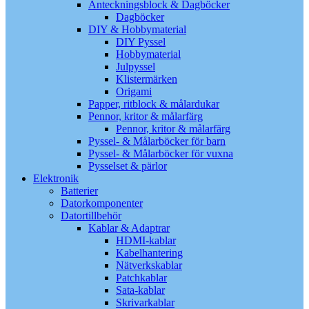
Anteckningsblock & Dagböcker
Dagböcker
DIY & Hobbymaterial
DIY Pyssel
Hobbymaterial
Julpyssel
Klistermärken
Origami
Papper, ritblock & målardukar
Pennor, kritor & målarfärg
Pennor, kritor & målarfärg
Pyssel- & Målarböcker för barn
Pyssel- & Målarböcker för vuxna
Pysselset & pärlor
Elektronik
Batterier
Datorkomponenter
Datortillbehör
Kablar & Adaptrar
HDMI-kablar
Kabelhantering
Nätverkskablar
Patchkablar
Sata-kablar
Skrivarkablar