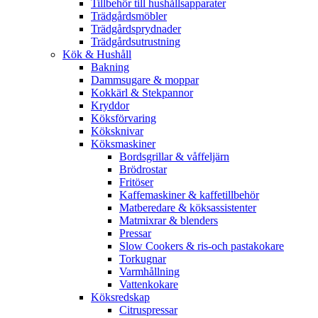
Tillbehör till hushållsapparater
Trädgårdsmöbler
Trädgårdsprydnader
Trädgårdsutrustning
Kök & Hushåll
Bakning
Dammsugare & moppar
Kokkärl & Stekpannor
Kryddor
Köksförvaring
Köksknivar
Köksmaskiner
Bordsgrillar & våffeljärn
Brödrostar
Fritöser
Kaffemaskiner & kaffetillbehör
Matberedare & köksassistenter
Matmixrar & blenders
Pressar
Slow Cookers & ris-och pastakokare
Torkugnar
Varmhållning
Vattenkokare
Köksredskap
Citruspressar