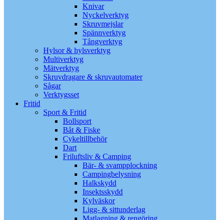
Knivar
Nyckelverktyg
Skruvmejslar
Spännverktyg
Tångverktyg
Hylsor & hylsverktyg
Multiverktyg
Mätverktyg
Skruvdragare & skruvautomater
Sågar
Verktygsset
Fritid
Sport & Fritid
Bollsport
Båt & Fiske
Cykeltillbehör
Dart
Friluftsliv & Camping
Bär- & svampplockning
Campingbelysning
Halkskydd
Insektsskydd
Kylväskor
Ligg- & sittunderlag
Matlagning & rengöring