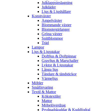
Julklappsinslagning
Julkläder
Ljus & Ljushållare
Konstväxter
Ampelväxter
Blommande växter
Blomstergirlanger
Gröna växter
Snittblommor
Träd
Lampor
Ljus & Ljusstakar
Doftljus & Doftpinnar
Gravljus & Marschaller
Lyktor & Ljusstakar
Långa ljus
Tändare & tändstickor
Värmeljus
Möbler
Småförvaring
Textil & Mattor
Kökstextiler
Mattor
Möbelöverdrag
Prydnadskuddar & Kuddfodral