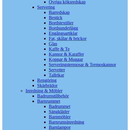
Övriga köksredskap
Servering
Barredskap
Bestick
Bordstextilier
Bordsunderlägg
Engångsartiklar
Fat, skålar & brickor
Glas
Kaffe & Te
Kannor & Karaffer
Koppar & Muggar
Serveringstermosar & Termoskannor
Servetter
Tallrikar
Rengöring
Skärbrädor
Inredning & Möbler
Badrumstillbehör
Barnrummet
Badrummet
Sängkläder
Barnmöbler
Barnrumsinredning
Barnlampor