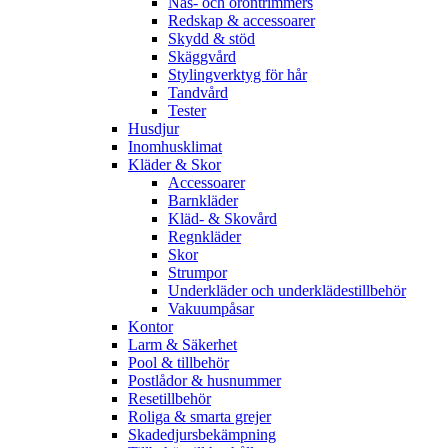
Näs- och örontrimmers
Redskap & accessoarer
Skydd & stöd
Skäggvård
Stylingverktyg för hår
Tandvård
Tester
Husdjur
Inomhusklimat
Kläder & Skor
Accessoarer
Barnkläder
Kläd- & Skovård
Regnkläder
Skor
Strumpor
Underkläder och underklädestillbehör
Vakuumpåsar
Kontor
Larm & Säkerhet
Pool & tillbehör
Postlådor & husnummer
Resetillbehör
Roliga & smarta grejer
Skadedjursbekämpning