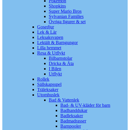
Pokémon
Shopkins
Super Mario Bros
Sylvanian Families
Övriga figurer & set
Gosedjur
Lek & Lär
Leksaksvapen
Lektält & Barngungor
Lilla hemmet
Resa & Utflykt
Bilbarnstolar
Dricka & Äta
I Bilen
Utflykt
Rollek
Sällskapsspel
Träleksaker
Utomhuslek
Bad & Vattenlek
Bad- & UV-kläder för barn
Badhanddukar
Badleksaker
Badmadrasser
Barnpooler