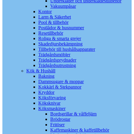
Underkläder och underklädestillbehör
Vakuumpåsar
Kontor
Larm & Säkerhet
Pool & tillbehör
Postlådor & husnummer
Resetillbehör
Roliga & smarta grejer
Skadedjursbekämpning
Tillbehör till hushållsapparater
Trädgårdsmöbler
Trädgårdsprydnader
Trädgårdsutrustning
Kök & Hushåll
Bakning
Dammsugare & moppar
Kokkärl & Stekpannor
Kryddor
Köksförvaring
Köksknivar
Köksmaskiner
Bordsgrillar & våffeljärn
Brödrostar
Fritöser
Kaffemaskiner & kaffetillbehör