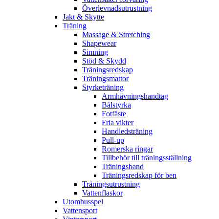
Överlevnadsutrustning
Jakt & Skytte
Träning
Massage & Stretching
Shapewear
Simning
Stöd & Skydd
Träningsredskap
Träningsmattor
Styrketräning
Armhävningshandtag
Bålstyrka
Fotfäste
Fria vikter
Handledsträning
Pull-up
Romerska ringar
Tillbehör till träningsställning
Träningsband
Träningsredskap för ben
Träningsutrustning
Vattenflaskor
Utomhusspel
Vattensport