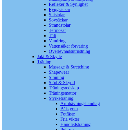
Reflexer & Synlighet
Ryggsäckar
Sittstolar
Sovsäckar
Strandstolar
Termosar
Tält
Vandring
Vattensäker förvaring
Överlevnadsutrustning
Jakt & Skytte
Träning
Massage & Stretching
Shapewear
Simning
Stöd & Skydd
Träningsredskap
Träningsmattor
Styrketräning
Armhävningshandtag
Bålstyrka
Fotfäste
Fria vikter
Handledsträning
Pull-up