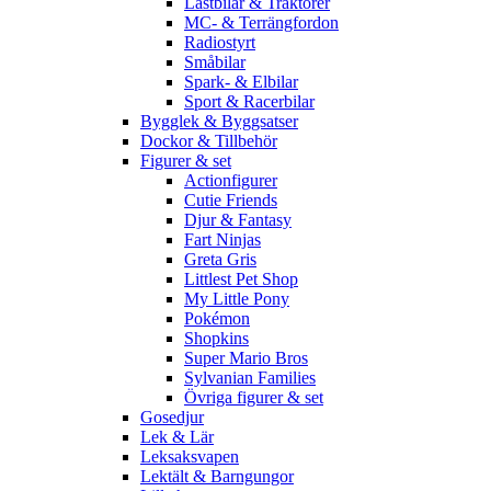
Lastbilar & Traktorer
MC- & Terrängfordon
Radiostyrt
Småbilar
Spark- & Elbilar
Sport & Racerbilar
Bygglek & Byggsatser
Dockor & Tillbehör
Figurer & set
Actionfigurer
Cutie Friends
Djur & Fantasy
Fart Ninjas
Greta Gris
Littlest Pet Shop
My Little Pony
Pokémon
Shopkins
Super Mario Bros
Sylvanian Families
Övriga figurer & set
Gosedjur
Lek & Lär
Leksaksvapen
Lektält & Barngungor