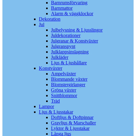
Barnrumsförvaring
Barnmattor
Alarm & väggklockor
Dekoration
Jul
Julbelysning & Ljusslingor
Juldekorationer
Julgranar & Konstväxter
Julgranspynt
Julklappsinslagning
Julkläder
Ljus & Ljushållare
Konstväxter
Ampelväxter
Blommande växter
Blomstergirlanger
Gröna växter
Snittblommor
Träd
Lampor
Ljus & Ljusstakar
Doftljus & Doftpinnar
Gravljus & Marschaller
Lyktor & Ljusstakar
Långa ljus