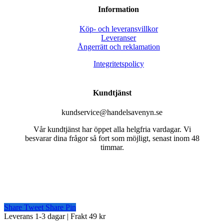
Information
Köp- och leveransvillkor
Leveranser
Ångerrätt och reklamation
Integritetspolicy
Kundtjänst
kundservice@handelsavenyn.se
Vår kundtjänst har öppet alla helgfria vardagar. Vi
besvarar dina frågor så fort som möjligt, senast inom 48
timmar.
Share
Tweet
Share
Pin
Close
Leverans 1-3 dagar | Frakt 49 kr