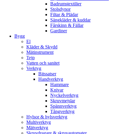
Badrumstextilier
Stolsdynor
Filtar & Plädar
Sängkläder & kuddar
Fårskinn & Fällar
Gardiner
Bygg
El
Kläder & Skydd
Mätinstrument
Tejp
Vatten och sanitet
Verktyg
Bitssatser
Handverktyg
Hammare
Knivar
Nyckelverktyg
Skruvmejslar
Spännverktyg
Tångverktyg
Hylsor & hylsverktyg
Multiverktyg
Mätverktyg
Skruvdragare & skruvautomater