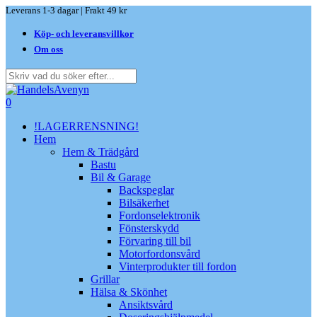
Skip
Leverans 1-3 dagar | Frakt 49 kr
to
Köp- och leveransvillkor
main
content
Om oss
Close
Search
search
0
Menu
!LAGERRENSNING!
Hem
Hem & Trädgård
Bastu
Bil & Garage
Backspeglar
Bilsäkerhet
Fordonselektronik
Fönsterskydd
Förvaring till bil
Motorfordonsvård
Vinterprodukter till fordon
Grillar
Hälsa & Skönhet
Ansiktsvård