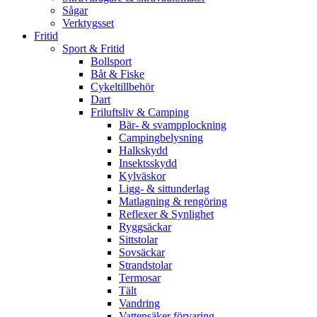
Sågar
Verktygsset
Fritid
Sport & Fritid
Bollsport
Båt & Fiske
Cykeltillbehör
Dart
Friluftsliv & Camping
Bär- & svampplockning
Campingbelysning
Halkskydd
Insektsskydd
Kylväskor
Ligg- & sittunderlag
Matlagning & rengöring
Reflexer & Synlighet
Ryggsäckar
Sittstolar
Sovsäckar
Strandstolar
Termosar
Tält
Vandring
Vattensäker förvaring