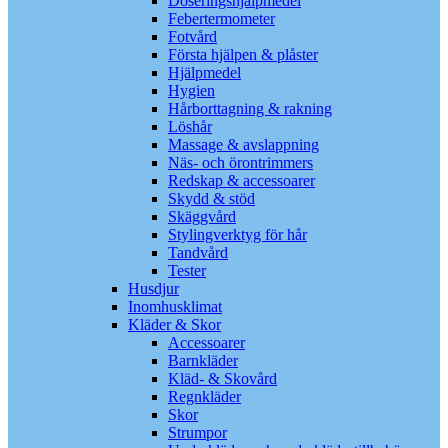
Doseringshjälpmedel
Febertermometer
Fotvård
Första hjälpen & plåster
Hjälpmedel
Hygien
Hårborttagning & rakning
Löshår
Massage & avslappning
Näs- och örontrimmers
Redskap & accessoarer
Skydd & stöd
Skäggvård
Stylingverktyg för hår
Tandvård
Tester
Husdjur
Inomhusklimat
Kläder & Skor
Accessoarer
Barnkläder
Kläd- & Skovård
Regnkläder
Skor
Strumpor