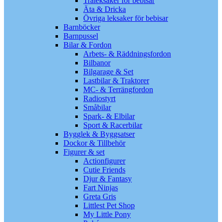
Träleksaker för bebisar
Äta & Dricka
Övriga leksaker för bebisar
Barnböcker
Barnpussel
Bilar & Fordon
Arbets- & Räddningsfordon
Bilbanor
Bilgarage & Set
Lastbilar & Traktorer
MC- & Terrängfordon
Radiostyrt
Småbilar
Spark- & Elbilar
Sport & Racerbilar
Bygglek & Byggsatser
Dockor & Tillbehör
Figurer & set
Actionfigurer
Cutie Friends
Djur & Fantasy
Fart Ninjas
Greta Gris
Littlest Pet Shop
My Little Pony