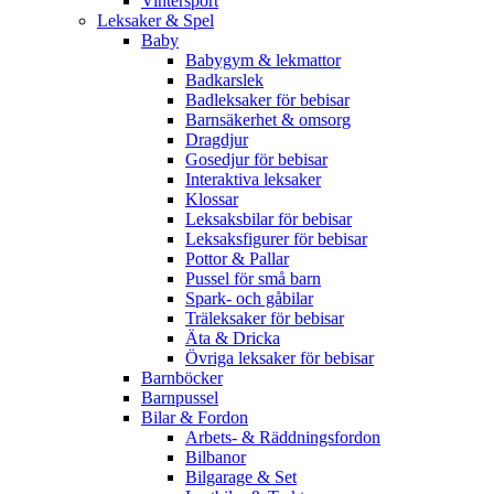
Vintersport
Leksaker & Spel
Baby
Babygym & lekmattor
Badkarslek
Badleksaker för bebisar
Barnsäkerhet & omsorg
Dragdjur
Gosedjur för bebisar
Interaktiva leksaker
Klossar
Leksaksbilar för bebisar
Leksaksfigurer för bebisar
Pottor & Pallar
Pussel för små barn
Spark- och gåbilar
Träleksaker för bebisar
Äta & Dricka
Övriga leksaker för bebisar
Barnböcker
Barnpussel
Bilar & Fordon
Arbets- & Räddningsfordon
Bilbanor
Bilgarage & Set