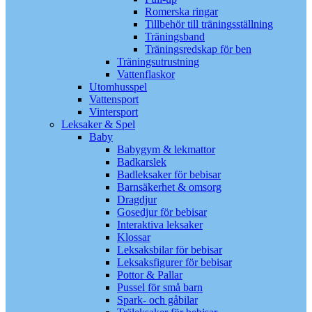
Romerska ringar
Tillbehör till träningsställning
Träningsband
Träningsredskap för ben
Träningsutrustning
Vattenflaskor
Utomhusspel
Vattensport
Vintersport
Leksaker & Spel
Baby
Babygym & lekmattor
Badkarslek
Badleksaker för bebisar
Barnsäkerhet & omsorg
Dragdjur
Gosedjur för bebisar
Interaktiva leksaker
Klossar
Leksaksbilar för bebisar
Leksaksfigurer för bebisar
Pottor & Pallar
Pussel för små barn
Spark- och gåbilar