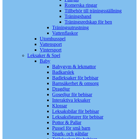
Romerska ringar
Tillbehör till träningsställning
Träningsband
Träningsredskap för ben
Träningsutrustning
Vattenflaskor
Utomhusspel
Vattensport
Vintersport
Leksaker & Spel
Baby
Babygym & lekmattor
Badkarslek
Badleksaker för bebisar
Barnsäkerhet & omsorg
Dragdjur
Gosedjur för bebisar
Interaktiva leksaker
Klossar
Leksaksbilar för bebisar
Leksaksfigurer för bebisar
Pottor & Pallar
Pussel för små barn
Spark- och gåbilar