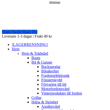
timmar.
Share
Tweet
Share
Pin
Close
Leverans 1-3 dagar | Frakt 49 kr
Menu
!LAGERRENSNING!
Hem
Hem & Trädgård
Bastu
Bil & Garage
Backspeglar
Bilsäkerhet
Fordonselektronik
Fönsterskydd
Förvaring till bil
Motorfordonsvård
Vinterprodukter till fordon
Grillar
Hälsa & Skönhet
Ansiktsvård