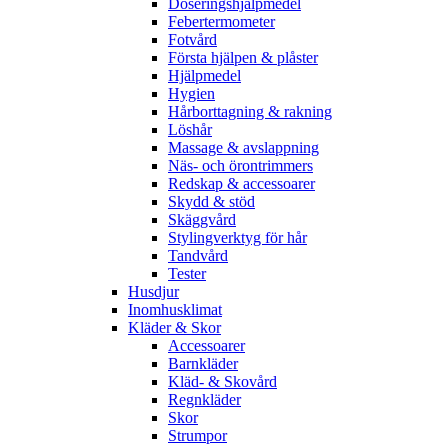
Doseringshjälpmedel
Febertermometer
Fotvård
Första hjälpen & plåster
Hjälpmedel
Hygien
Hårborttagning & rakning
Löshår
Massage & avslappning
Näs- och örontrimmers
Redskap & accessoarer
Skydd & stöd
Skäggvård
Stylingverktyg för hår
Tandvård
Tester
Husdjur
Inomhusklimat
Kläder & Skor
Accessoarer
Barnkläder
Kläd- & Skovård
Regnkläder
Skor
Strumpor