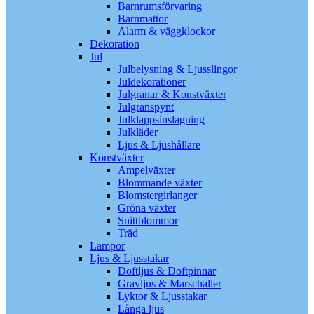
Barnrumsförvaring
Barnmattor
Alarm & väggklockor
Dekoration
Jul
Julbelysning & Ljusslingor
Juldekorationer
Julgranar & Konstväxter
Julgranspynt
Julklappsinslagning
Julkläder
Ljus & Ljushållare
Konstväxter
Ampelväxter
Blommande växter
Blomstergirlanger
Gröna växter
Snittblommor
Träd
Lampor
Ljus & Ljusstakar
Doftljus & Doftpinnar
Gravljus & Marschaller
Lyktor & Ljusstakar
Långa ljus