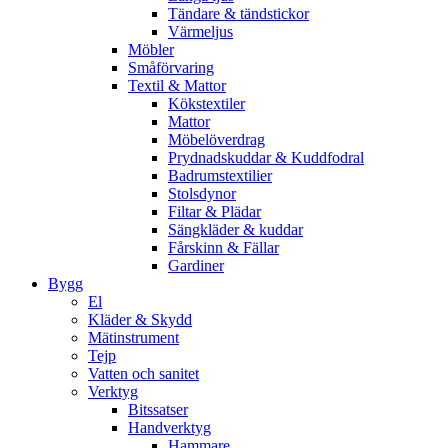
Tändare & tändstickor
Värmeljus
Möbler
Småförvaring
Textil & Mattor
Kökstextiler
Mattor
Möbelöverdrag
Prydnadskuddar & Kuddfodral
Badrumstextilier
Stolsdynor
Filtar & Plädar
Sängkläder & kuddar
Fårskinn & Fällar
Gardiner
Bygg
El
Kläder & Skydd
Mätinstrument
Tejp
Vatten och sanitet
Verktyg
Bitssatser
Handverktyg
Hammare