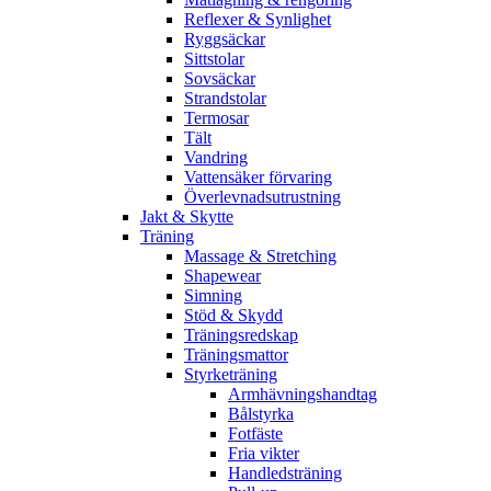
Reflexer & Synlighet
Ryggsäckar
Sittstolar
Sovsäckar
Strandstolar
Termosar
Tält
Vandring
Vattensäker förvaring
Överlevnadsutrustning
Jakt & Skytte
Träning
Massage & Stretching
Shapewear
Simning
Stöd & Skydd
Träningsredskap
Träningsmattor
Styrketräning
Armhävningshandtag
Bålstyrka
Fotfäste
Fria vikter
Handledsträning