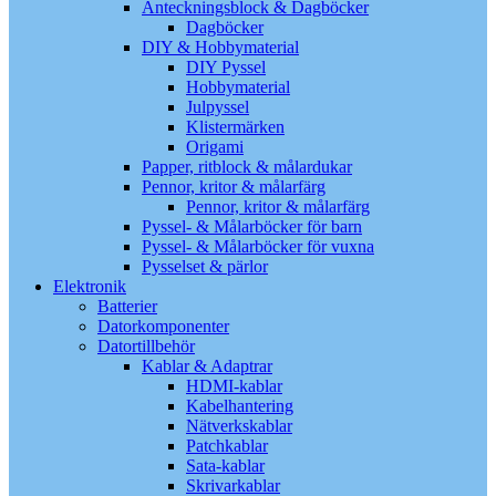
Anteckningsblock & Dagböcker
Dagböcker
DIY & Hobbymaterial
DIY Pyssel
Hobbymaterial
Julpyssel
Klistermärken
Origami
Papper, ritblock & målardukar
Pennor, kritor & målarfärg
Pennor, kritor & målarfärg
Pyssel- & Målarböcker för barn
Pyssel- & Målarböcker för vuxna
Pysselset & pärlor
Elektronik
Batterier
Datorkomponenter
Datortillbehör
Kablar & Adaptrar
HDMI-kablar
Kabelhantering
Nätverkskablar
Patchkablar
Sata-kablar
Skrivarkablar