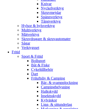
Knivar
Nyckelverktyg
Skruvmejslar
Spännverktyg
Tångverktyg
Hylsor & hylsverktyg
Multiverktyg
Mätverktyg
Skruvdragare & skruvautomater
Sågar
Verktygsset
Fritid
Sport & Fritid
Bollsport
Båt & Fiske
Cykeltillbehör
Dart
Friluftsliv & Camping
Bär- & svampplockning
Campingbelysning
Halkskydd
Insektsskydd
Kylväskor
Ligg- & sittunderlag
Matlagning & rengöring