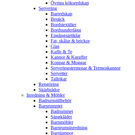
Övriga köksredskap
Servering
Barredskap
Bestick
Bordstextilier
Bordsunderlägg
Engångsartiklar
Fat, skålar & brickor
Glas
Kaffe & Te
Kannor & Karaffer
Koppar & Muggar
Serveringstermosar & Termoskannor
Servetter
Tallrikar
Rengöring
Skärbrädor
Inredning & Möbler
Badrumstillbehör
Barnrummet
Badrummet
Sängkläder
Barnmöbler
Barnrumsinredning
Barnlampor