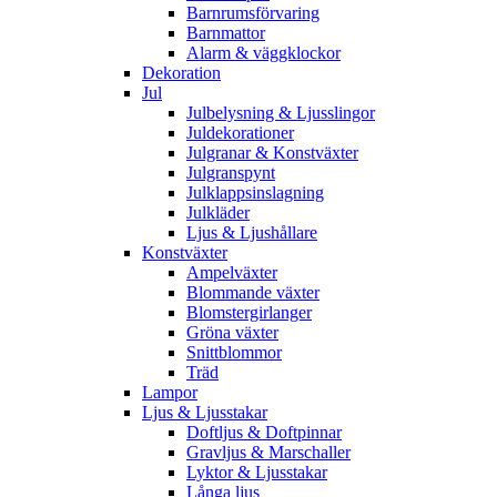
Barnrumsförvaring
Barnmattor
Alarm & väggklockor
Dekoration
Jul
Julbelysning & Ljusslingor
Juldekorationer
Julgranar & Konstväxter
Julgranspynt
Julklappsinslagning
Julkläder
Ljus & Ljushållare
Konstväxter
Ampelväxter
Blommande växter
Blomstergirlanger
Gröna växter
Snittblommor
Träd
Lampor
Ljus & Ljusstakar
Doftljus & Doftpinnar
Gravljus & Marschaller
Lyktor & Ljusstakar
Långa ljus