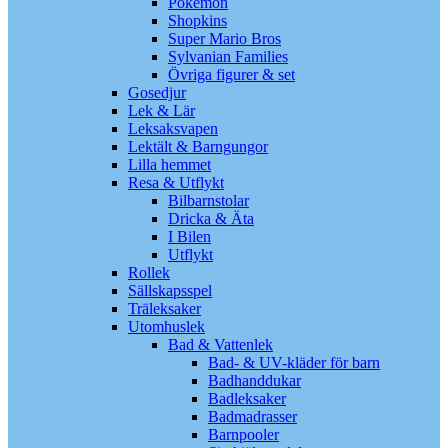
Pokémon
Shopkins
Super Mario Bros
Sylvanian Families
Övriga figurer & set
Gosedjur
Lek & Lär
Leksaksvapen
Lektält & Barngungor
Lilla hemmet
Resa & Utflykt
Bilbarnstolar
Dricka & Äta
I Bilen
Utflykt
Rollek
Sällskapsspel
Träleksaker
Utomhuslek
Bad & Vattenlek
Bad- & UV-kläder för barn
Badhanddukar
Badleksaker
Badmadrasser
Barnpooler