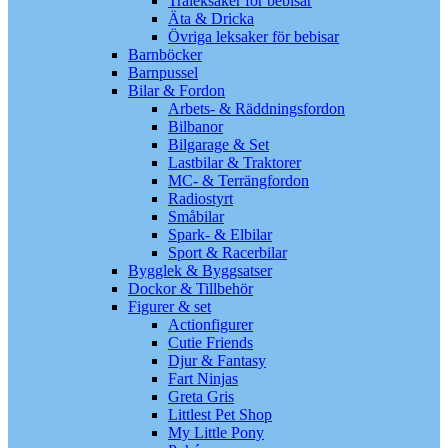
Träleksaker för bebisar
Äta & Dricka
Övriga leksaker för bebisar
Barnböcker
Barnpussel
Bilar & Fordon
Arbets- & Räddningsfordon
Bilbanor
Bilgarage & Set
Lastbilar & Traktorer
MC- & Terrängfordon
Radiostyrt
Småbilar
Spark- & Elbilar
Sport & Racerbilar
Bygglek & Byggsatser
Dockor & Tillbehör
Figurer & set
Actionfigurer
Cutie Friends
Djur & Fantasy
Fart Ninjas
Greta Gris
Littlest Pet Shop
My Little Pony