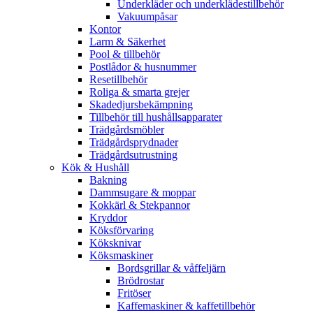
Underkläder och underklädestillbehör
Vakuumpåsar
Kontor
Larm & Säkerhet
Pool & tillbehör
Postlådor & husnummer
Resetillbehör
Roliga & smarta grejer
Skadedjursbekämpning
Tillbehör till hushållsapparater
Trädgårdsmöbler
Trädgårdsprydnader
Trädgårdsutrustning
Kök & Hushåll
Bakning
Dammsugare & moppar
Kokkärl & Stekpannor
Kryddor
Köksförvaring
Köksknivar
Köksmaskiner
Bordsgrillar & våffeljärn
Brödrostar
Fritöser
Kaffemaskiner & kaffetillbehör