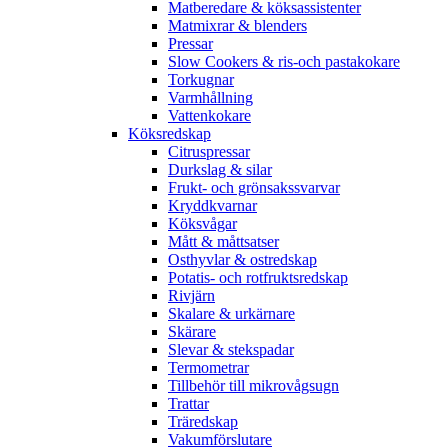
Matberedare & köksassistenter
Matmixrar & blenders
Pressar
Slow Cookers & ris-och pastakokare
Torkugnar
Varmhållning
Vattenkokare
Köksredskap
Citruspressar
Durkslag & silar
Frukt- och grönsakssvarvar
Kryddkvarnar
Köksvågar
Mått & måttsatser
Osthyvlar & ostredskap
Potatis- och rotfruktsredskap
Rivjärn
Skalare & urkärnare
Skärare
Slevar & stekspadar
Termometrar
Tillbehör till mikrovågsugn
Trattar
Träredskap
Vakumförslutare