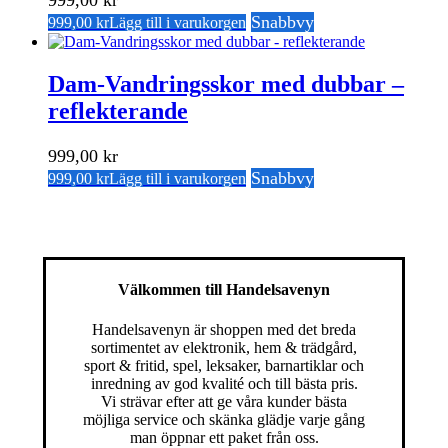
999,00
kr
Snabbvy
999,00
kr
Lägg till i varukorgen
Dam-Vandringsskor med dubbar –
reflekterande
999,00
kr
Snabbvy
999,00
kr
Lägg till i varukorgen
Välkommen till Handelsavenyn
Handelsavenyn är shoppen med det breda
sortimentet av elektronik, hem & trädgård,
sport & fritid, spel, leksaker, barnartiklar och
inredning av god kvalité och till bästa pris.
Vi strävar efter att ge våra kunder bästa
möjliga service och skänka glädje varje gång
man öppnar ett paket från oss.