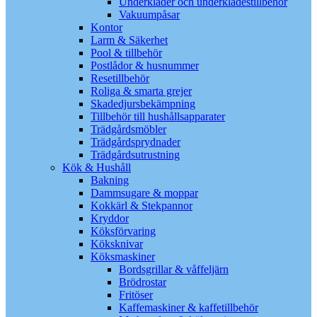
Underkläder och underklädestillbehör
Vakuumpåsar
Kontor
Larm & Säkerhet
Pool & tillbehör
Postlådor & husnummer
Resetillbehör
Roliga & smarta grejer
Skadedjursbekämpning
Tillbehör till hushållsapparater
Trädgårdsmöbler
Trädgårdsprydnader
Trädgårdsutrustning
Kök & Hushåll
Bakning
Dammsugare & moppar
Kokkärl & Stekpannor
Kryddor
Köksförvaring
Köksknivar
Köksmaskiner
Bordsgrillar & våffeljärn
Brödrostar
Fritöser
Kaffemaskiner & kaffetillbehör