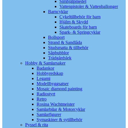
Simhjälpmedel
Vattenpistoler & Vattenballonger
Barncyklar
Cykeltillbehör för barn
Hjälm & Skydd
Skateboards för barn
Spark- & Springcyklar
Bollsport
Strand & Sandlåda
Studsmatta & tillbehör
Såpbubblor
Trädgårdslek
Hobby & Samlarsaker
Badankor
Hobbyredskap
Legami
Modellbyggsatser
Mosaic diamond painting
Radiostyrt
Retro
Rosina Wachtmeister
Samlarbilar & Motorcyklar
Samlarfigurer
Symaskiner & sytillbehör
Pyssel & rita