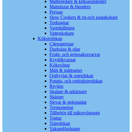
Matberedare & köksassistenter
Matmixrar & blenders
Pressar
Slow Cookers & ris-och pastakokare
Torkugnar
Varmhållning
Vattenkokare
Köksredskap
Citruspressar
Durkslag & silar
Frukt- och grönsakssvarvar
Kryddkvarnar
Köksvågar
Mått & måttsatser
Osthyvlar & ostredskap
Potatis- och rotfruktsredskap
Rivjärn
Skalare & urkärnare
Skärare
Slevar & stekspadar
Termometrar
Tillbehör till mikrovågsugn
Trattar
Träredskap
Vakumförslutare