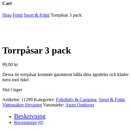
Cart
Close
Hem
Fritid
Sport & Fritid
Torrpåsar 3 pack
Cart
Torrpåsar 3 pack
99,00
kr
Dessa tre torrpåsar kommer garanterat hålla dina ägodelar och kläder
torra mot fukt!
Slut i lager
Artikelnr:
11299
Kategorier:
Friluftsliv & Camping
,
Sport & Fritid
,
Vattensäker förvaring
Varumärke:
Atom Outdoors
Beskrivning
Recensioner (0)