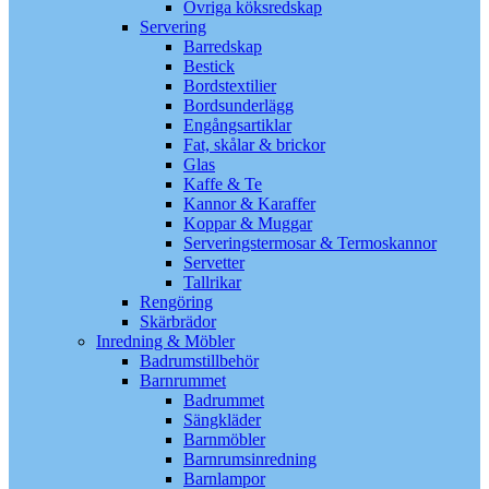
Övriga köksredskap
Servering
Barredskap
Bestick
Bordstextilier
Bordsunderlägg
Engångsartiklar
Fat, skålar & brickor
Glas
Kaffe & Te
Kannor & Karaffer
Koppar & Muggar
Serveringstermosar & Termoskannor
Servetter
Tallrikar
Rengöring
Skärbrädor
Inredning & Möbler
Badrumstillbehör
Barnrummet
Badrummet
Sängkläder
Barnmöbler
Barnrumsinredning
Barnlampor