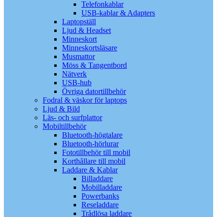
Telefonkablar
USB-kablar & Adapters
Laptopställ
Ljud & Headset
Minneskort
Minneskortsläsare
Musmattor
Möss & Tangentbord
Nätverk
USB-hub
Övriga datortillbehör
Fodral & väskor för laptops
Ljud & Bild
Läs- och surfplattor
Mobiltillbehör
Bluetooth-högtalare
Bluetooth-hörlurar
Fototillbehör till mobil
Korthållare till mobil
Laddare & Kablar
Billaddare
Mobilladdare
Powerbanks
Reseladdare
Trådlösa laddare