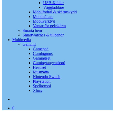
USB-Kablar
Väggladdare
Mobilfodral & skärmskydd
Mobilhållare
Mobilverktyg
Vantar för pekskärm
Smarta hem
Smartwatches & tillbehör
Multimedia
Gaming
Gamepad
Gamingmus
Gamingset
Gamingtangentbord
Headset
Musmatta
Nintendo Switch
Playstation
Spelkonsol
Xbox
search
0