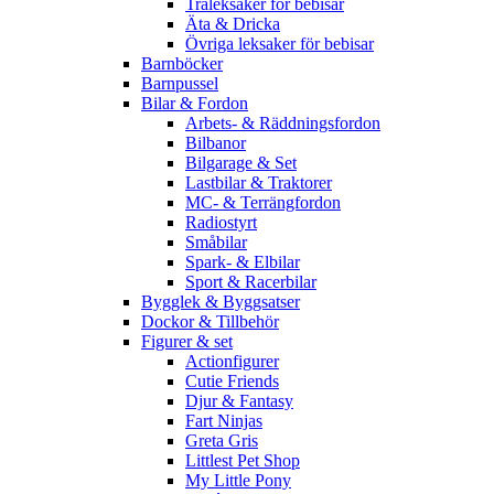
Träleksaker för bebisar
Äta & Dricka
Övriga leksaker för bebisar
Barnböcker
Barnpussel
Bilar & Fordon
Arbets- & Räddningsfordon
Bilbanor
Bilgarage & Set
Lastbilar & Traktorer
MC- & Terrängfordon
Radiostyrt
Småbilar
Spark- & Elbilar
Sport & Racerbilar
Bygglek & Byggsatser
Dockor & Tillbehör
Figurer & set
Actionfigurer
Cutie Friends
Djur & Fantasy
Fart Ninjas
Greta Gris
Littlest Pet Shop
My Little Pony