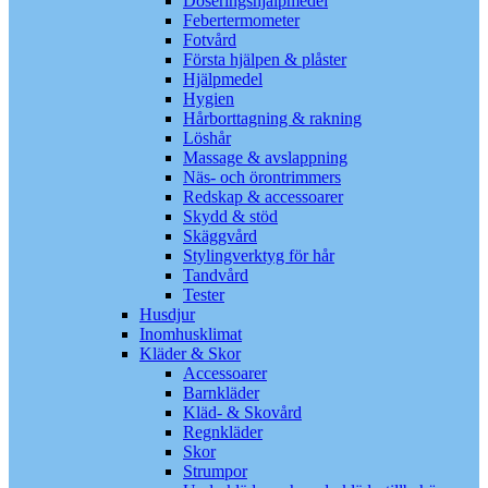
Doseringshjälpmedel
Febertermometer
Fotvård
Första hjälpen & plåster
Hjälpmedel
Hygien
Hårborttagning & rakning
Löshår
Massage & avslappning
Näs- och örontrimmers
Redskap & accessoarer
Skydd & stöd
Skäggvård
Stylingverktyg för hår
Tandvård
Tester
Husdjur
Inomhusklimat
Kläder & Skor
Accessoarer
Barnkläder
Kläd- & Skovård
Regnkläder
Skor
Strumpor