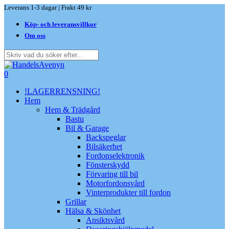
Skip
Leverans 1-3 dagar | Frakt 49 kr
to
Köp- och leveransvillkor
main
content
Om oss
Close
Search
search
0
Menu
!LAGERRENSNING!
Hem
Hem & Trädgård
Bastu
Bil & Garage
Backspeglar
Bilsäkerhet
Fordonselektronik
Fönsterskydd
Förvaring till bil
Motorfordonsvård
Vinterprodukter till fordon
Grillar
Hälsa & Skönhet
Ansiktsvård