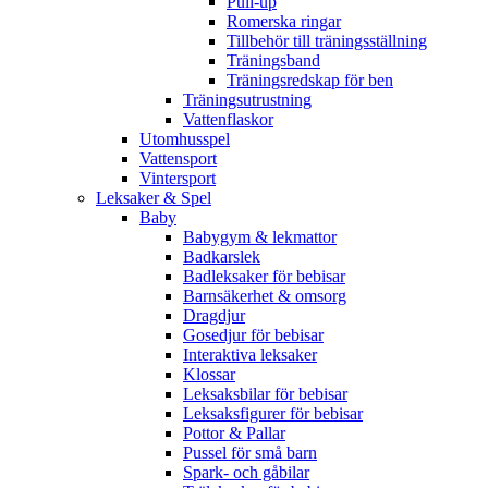
Pull-up
Romerska ringar
Tillbehör till träningsställning
Träningsband
Träningsredskap för ben
Träningsutrustning
Vattenflaskor
Utomhusspel
Vattensport
Vintersport
Leksaker & Spel
Baby
Babygym & lekmattor
Badkarslek
Badleksaker för bebisar
Barnsäkerhet & omsorg
Dragdjur
Gosedjur för bebisar
Interaktiva leksaker
Klossar
Leksaksbilar för bebisar
Leksaksfigurer för bebisar
Pottor & Pallar
Pussel för små barn
Spark- och gåbilar