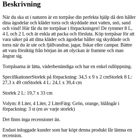
Beskrivning
När du ska ut i naturen är en torrpåse din perfekta hjälp då den håller
dina ägodelar och kläder torra och skyddade mot vatten, snö, sand
och vind! Här får du tre torrpåsar i förpackningen! De rymmer 8 L,
4 L och 2 L och är enkla att packa och försluta. Köp torrpåsar för att
vara säker på att dina kläder och ägodelar håller sig skyddade och
torra när du är ute och fjällvandrar, jagar, fiskar eller campar. Bättre
att vara försiktig från början än att olyckan är framme och man
ångrar sig.
Torrpåsarna är lätta, väderbeständiga och har en enkel rullöppning.
SpecifikationerStorlek på förpackning: 34,5 x 9 x 2 cmStorlek 8 L:
27,3 x 49 cmStorlek 4 L: 24,1 x 39,4 cm
Storlek 2 L: 19,7 x 33 cm
Volym: 8 Liter, 4 Liter, 2 LiterFärg: Grön, orange, blåIngår i
förpackning: 3 st (en av varje storlek)
Det finns inga recensioner än.
Endast inloggade kunder som har köpt denna produkt får lämna en
recension.