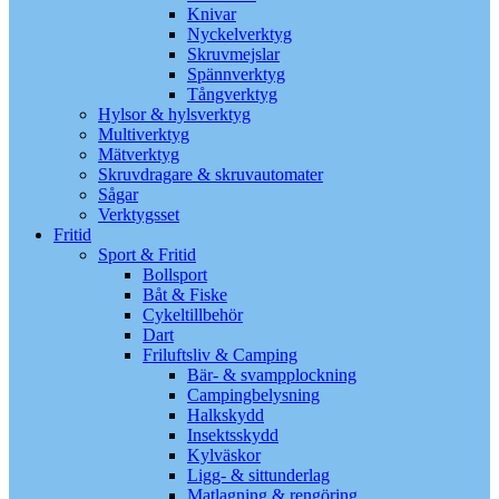
Knivar
Nyckelverktyg
Skruvmejslar
Spännverktyg
Tångverktyg
Hylsor & hylsverktyg
Multiverktyg
Mätverktyg
Skruvdragare & skruvautomater
Sågar
Verktygsset
Fritid
Sport & Fritid
Bollsport
Båt & Fiske
Cykeltillbehör
Dart
Friluftsliv & Camping
Bär- & svampplockning
Campingbelysning
Halkskydd
Insektsskydd
Kylväskor
Ligg- & sittunderlag
Matlagning & rengöring