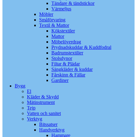
Tändare & tändstickor
Värmeljus
Möbler
Småförvaring
Textil & Mattor
Kökstextiler
Mattor
Möbelöverdrag
Prydnadskuddar & Kuddfodral
Badrumstextilier
Stolsdynor
Filtar & Plädar
Sängkläder & kuddar
Fårskinn & Fällar
Gardiner
Bygg
El
Kläder & Skydd
Mätinstrument
Tejp
Vatten och sanitet
Verktyg
Bitssatser
Handverktyg
Hammare