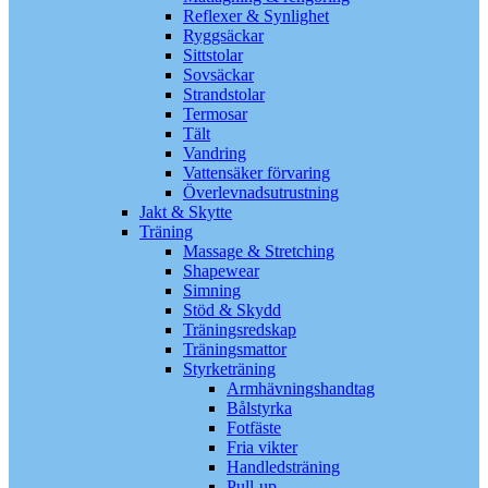
Reflexer & Synlighet
Ryggsäckar
Sittstolar
Sovsäckar
Strandstolar
Termosar
Tält
Vandring
Vattensäker förvaring
Överlevnadsutrustning
Jakt & Skytte
Träning
Massage & Stretching
Shapewear
Simning
Stöd & Skydd
Träningsredskap
Träningsmattor
Styrketräning
Armhävningshandtag
Bålstyrka
Fotfäste
Fria vikter
Handledsträning
Pull-up