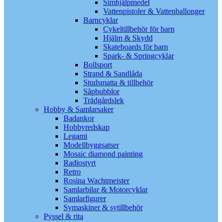
Simhjälpmedel
Vattenpistoler & Vattenballonger
Barncyklar
Cykeltillbehör för barn
Hjälm & Skydd
Skateboards för barn
Spark- & Springcyklar
Bollsport
Strand & Sandlåda
Studsmatta & tillbehör
Såpbubblor
Trädgårdslek
Hobby & Samlarsaker
Badankor
Hobbyredskap
Legami
Modellbyggsatser
Mosaic diamond painting
Radiostyrt
Retro
Rosina Wachtmeister
Samlarbilar & Motorcyklar
Samlarfigurer
Symaskiner & sytillbehör
Pyssel & rita