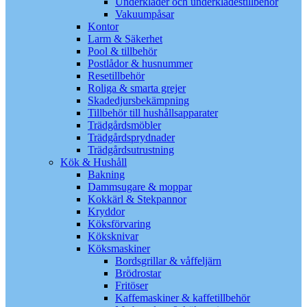
Underkläder och underklädestillbehör
Vakuumpåsar
Kontor
Larm & Säkerhet
Pool & tillbehör
Postlådor & husnummer
Resetillbehör
Roliga & smarta grejer
Skadedjursbekämpning
Tillbehör till hushållsapparater
Trädgårdsmöbler
Trädgårdsprydnader
Trädgårdsutrustning
Kök & Hushåll
Bakning
Dammsugare & moppar
Kokkärl & Stekpannor
Kryddor
Köksförvaring
Köksknivar
Köksmaskiner
Bordsgrillar & våffeljärn
Brödrostar
Fritöser
Kaffemaskiner & kaffetillbehör