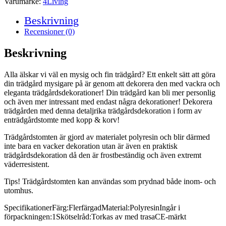
Varumärke:
4Living
Beskrivning
Recensioner (0)
Beskrivning
Alla älskar vi väl en mysig och fin trädgård? Ett enkelt sätt att göra
din trädgård mysigare på är genom att dekorera den med vackra och
eleganta trädgårdsdekorationer! Din trädgård kan bli mer personlig
och även mer intressant med endast några dekorationer! Dekorera
trädgården med denna detaljrika trädgårdsdekoration i form av
enträdgårdstomte med kopp & korv!
Trädgårdstomten är gjord av materialet polyresin och blir därmed
inte bara en vacker dekoration utan är även en praktisk
trädgårdsdekoration då den är frostbeständig och även extremt
väderresistent.
Tips! Trädgårdstomten kan användas som prydnad både inom- och
utomhus.
SpecifikationerFärg:FlerfärgadMaterial:PolyresinIngår i
förpackningen:1Skötselråd:Torkas av med trasaCE-märkt