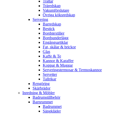
Trattar
Träredskap
Vakumförslutare
Övriga köksredskap
Servering
Barredskap
Bestick
Bordstextilier
Bordsunderlägg
Engångsartiklar
Fat, skålar & brickor
Glas
Kaffe & Te
Kannor & Karaffer
Koppar & Muggar
Serveringstermosar & Termoskannor
Servetter
Tallrikar
Rengöring
Skärbrädor
Inredning & Möbler
Badrumstillbehör
Barnrummet
Badrummet
Sängkläder