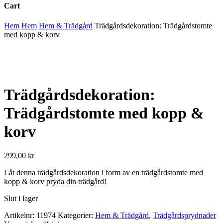
Cart
Close
Hem
Hem
Hem & Trädgård
Trädgårdsdekoration: Trädgårdstomte
Cart
med kopp & korv
Trädgårdsdekoration:
Trädgårdstomte med kopp &
korv
299,00
kr
Låt denna trädgårdsdekoration i form av en trädgårdstomte med
kopp & korv pryda din trädgård!
Slut i lager
Artikelnr:
11974
Kategorier:
Hem & Trädgård
,
Trädgårdsprydnader