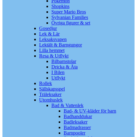
Pokémon
Shopkins
Super Mario Bros
Sylvanian Families
Övriga figurer & set
Gosedjur
Lek & Lär
Leksaksvapen
Lektält & Barngungor
Lilla hemmet
Resa & Utflykt
Bilbarnstolar
Dricka & Äta
I Bilen
Utflykt
Rollek
Sällskapsspel
Träleksaker
Utomhuslek
Bad & Vattenlek
Bad- & UV-kläder för barn
Badhanddukar
Badleksaker
Badmadrasser
Barnpooler