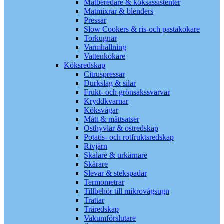
Matberedare & köksassistenter
Matmixrar & blenders
Pressar
Slow Cookers & ris-och pastakokare
Torkugnar
Varmhållning
Vattenkokare
Köksredskap
Citruspressar
Durkslag & silar
Frukt- och grönsakssvarvar
Kryddkvarnar
Köksvågar
Mått & måttsatser
Osthyvlar & ostredskap
Potatis- och rotfruktsredskap
Rivjärn
Skalare & urkärnare
Skärare
Slevar & stekspadar
Termometrar
Tillbehör till mikrovågsugn
Trattar
Träredskap
Vakumförslutare