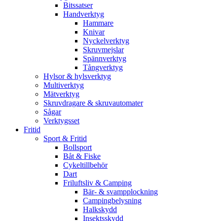
Bitssatser
Handverktyg
Hammare
Knivar
Nyckelverktyg
Skruvmejslar
Spännverktyg
Tångverktyg
Hylsor & hylsverktyg
Multiverktyg
Mätverktyg
Skruvdragare & skruvautomater
Sågar
Verktygsset
Fritid
Sport & Fritid
Bollsport
Båt & Fiske
Cykeltillbehör
Dart
Friluftsliv & Camping
Bär- & svampplockning
Campingbelysning
Halkskydd
Insektsskydd