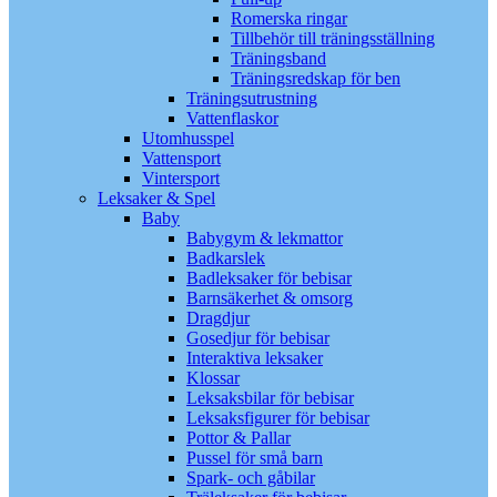
Romerska ringar
Tillbehör till träningsställning
Träningsband
Träningsredskap för ben
Träningsutrustning
Vattenflaskor
Utomhusspel
Vattensport
Vintersport
Leksaker & Spel
Baby
Babygym & lekmattor
Badkarslek
Badleksaker för bebisar
Barnsäkerhet & omsorg
Dragdjur
Gosedjur för bebisar
Interaktiva leksaker
Klossar
Leksaksbilar för bebisar
Leksaksfigurer för bebisar
Pottor & Pallar
Pussel för små barn
Spark- och gåbilar