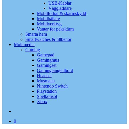
USB-Kablar
Väggladdare
Mobilfodral & skärmskydd
Mobilhållare
Mobilverktyg
Vantar för pekskärm
Smarta hem
Smartwatches & tillbehör
Multimedia
Gaming
Gamepad
Gamingmus
Gamingset
Gamingtangentbord
Headset
Musmatta
Nintendo Switch
Playstation
Spelkonsol
Xbox
search
0