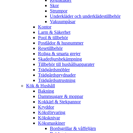
Regnkläder
Skor
Strumpor
Underkläder och underklädestillbehör
Vakuumpåsar
Kontor
Larm & Säkerhet
Pool & tillbehör
Postlådor & husnummer
Resetillbehör
Roliga & smarta grejer
Skadedjursbekämpning
Tillbehör till hushållsapparater
Trädgårdsmöbler
Trädgårdsprydnader
Trädgårdsutrustning
Kök & Hushåll
Bakning
Dammsugare & moppar
Kokkärl & Stekpannor
Kryddor
Köksförvaring
Köksknivar
Köksmaskiner
Bordsgrillar & våffeljärn