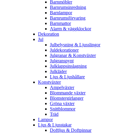
Barnmöbler
Barnrumsinredning
Barnlampor
Barnrumsförvaring
Barnmattor
Alarm & väggklockor
Dekoration
Jul
Julbelysning & Ljusslingor
Juldekorationer
Julgranar & Konstväxter
Julgranspynt
Julklappsinslagning
Julkläder
Ljus & Ljushållare
Konstväxter
Ampelväxter
Blommande växter
Blomstergirlanger
Gröna växter
Snittblommor
Träd
Lampor
Ljus & Ljusstakar
Doftljus & Doftpinnar