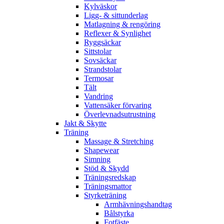
Kylväskor
Ligg- & sittunderlag
Matlagning & rengöring
Reflexer & Synlighet
Ryggsäckar
Sittstolar
Sovsäckar
Strandstolar
Termosar
Tält
Vandring
Vattensäker förvaring
Överlevnadsutrustning
Jakt & Skytte
Träning
Massage & Stretching
Shapewear
Simning
Stöd & Skydd
Träningsredskap
Träningsmattor
Styrketräning
Armhävningshandtag
Bålstyrka
Fotfäste