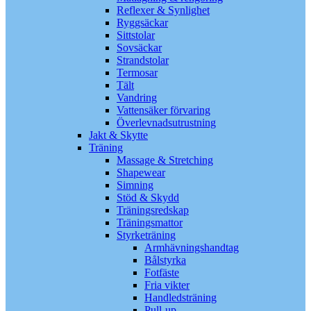
Reflexer & Synlighet
Ryggsäckar
Sittstolar
Sovsäckar
Strandstolar
Termosar
Tält
Vandring
Vattensäker förvaring
Överlevnadsutrustning
Jakt & Skytte
Träning
Massage & Stretching
Shapewear
Simning
Stöd & Skydd
Träningsredskap
Träningsmattor
Styrketräning
Armhävningshandtag
Bålstyrka
Fotfäste
Fria vikter
Handledsträning
Pull-up