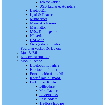
Telefonkablar
USB-kablar & Adapters
Laptopställ
Ljud & Headset
Minneskort
Minneskortsläsare
Musmattor
Möss & Tangentbord
Nätverk
USB-hub
Övriga datortillbehör
Fodral & väskor för laptops
Ljud & Bild
Läs- och surfplattor
Mobiltillbehör
Bluetooth-högtalare
Bluetooth-hörlurar
Fototillbehör till mobil
Korthållare till mobil
Laddare & Kablar
Billaddare
Mobilladdare
Powerbanks
Reseladdare
Trådlösa laddare