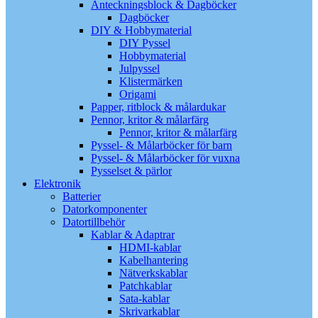
Anteckningsblock & Dagböcker
Dagböcker
DIY & Hobbymaterial
DIY Pyssel
Hobbymaterial
Julpyssel
Klistermärken
Origami
Papper, ritblock & målardukar
Pennor, kritor & målarfärg
Pennor, kritor & målarfärg
Pyssel- & Målarböcker för barn
Pyssel- & Målarböcker för vuxna
Pysselset & pärlor
Elektronik
Batterier
Datorkomponenter
Datortillbehör
Kablar & Adaptrar
HDMI-kablar
Kabelhantering
Nätverkskablar
Patchkablar
Sata-kablar
Skrivarkablar