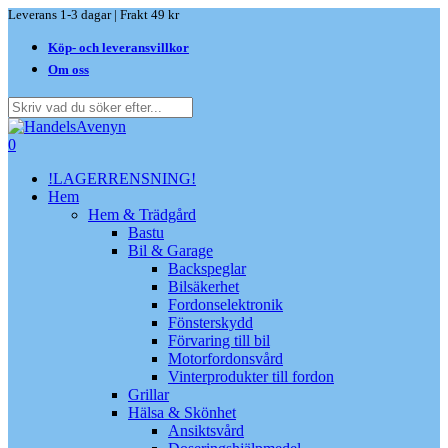
Skip
Leverans 1-3 dagar | Frakt 49 kr
to
Köp- och leveransvillkor
main
content
Om oss
Close
Search
search
0
Menu
!LAGERRENSNING!
Hem
Hem & Trädgård
Bastu
Bil & Garage
Backspeglar
Bilsäkerhet
Fordonselektronik
Fönsterskydd
Förvaring till bil
Motorfordonsvård
Vinterprodukter till fordon
Grillar
Hälsa & Skönhet
Ansiktsvård