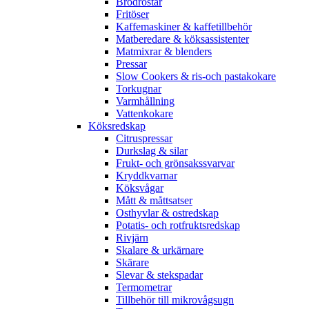
Brödrostar
Fritöser
Kaffemaskiner & kaffetillbehör
Matberedare & köksassistenter
Matmixrar & blenders
Pressar
Slow Cookers & ris-och pastakokare
Torkugnar
Varmhållning
Vattenkokare
Köksredskap
Citruspressar
Durkslag & silar
Frukt- och grönsakssvarvar
Kryddkvarnar
Köksvågar
Mått & måttsatser
Osthyvlar & ostredskap
Potatis- och rotfruktsredskap
Rivjärn
Skalare & urkärnare
Skärare
Slevar & stekspadar
Termometrar
Tillbehör till mikrovågsugn