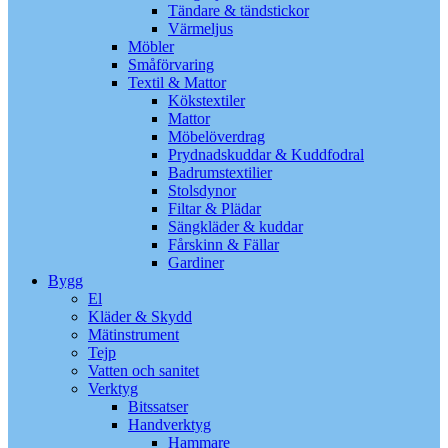
Tändare & tändstickor
Värmeljus
Möbler
Småförvaring
Textil & Mattor
Kökstextiler
Mattor
Möbelöverdrag
Prydnadskuddar & Kuddfodral
Badrumstextilier
Stolsdynor
Filtar & Plädar
Sängkläder & kuddar
Fårskinn & Fällar
Gardiner
Bygg
El
Kläder & Skydd
Mätinstrument
Tejp
Vatten och sanitet
Verktyg
Bitssatser
Handverktyg
Hammare