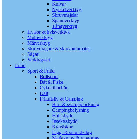
Knivar
Nyckelverktyg
Skruvmejslar
Spännverktyg
Tångverktyg
Hylsor & hylsverktyg
Multiverktyg
Mätverktyg
Skruvdragare & skruvautomater
Sågar
Verktygsset
Fritid
Sport & Fritid
Bollsport
Båt & Fiske
Cykeltillbehör
Dart
Friluftsliv & Camping
Bär- & svampplockning
Campingbelysning
Halkskydd
Insektsskydd
Kylväskor
Ligg- & sittunderlag
Matlagning & rengöring