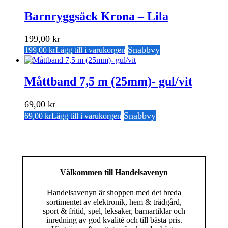
Barnryggsäck Krona – Lila
199,00
kr
Snabbvy
199,00
kr
Lägg till i varukorgen
Måttband 7,5 m (25mm)- gul/vit
69,00
kr
Snabbvy
69,00
kr
Lägg till i varukorgen
Välkommen till Handelsavenyn
Handelsavenyn är shoppen med det breda
sortimentet av elektronik, hem & trädgård,
sport & fritid, spel, leksaker, barnartiklar och
inredning av god kvalité och till bästa pris.