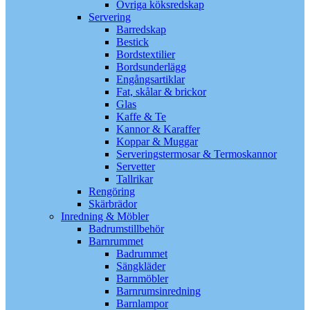
Övriga köksredskap
Servering
Barredskap
Bestick
Bordstextilier
Bordsunderlägg
Engångsartiklar
Fat, skålar & brickor
Glas
Kaffe & Te
Kannor & Karaffer
Koppar & Muggar
Serveringstermosar & Termoskannor
Servetter
Tallrikar
Rengöring
Skärbrädor
Inredning & Möbler
Badrumstillbehör
Barnrummet
Badrummet
Sängkläder
Barnmöbler
Barnrumsinredning
Barnlampor