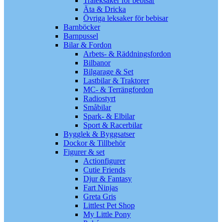
Träleksaker för bebisar
Äta & Dricka
Övriga leksaker för bebisar
Barnböcker
Barnpussel
Bilar & Fordon
Arbets- & Räddningsfordon
Bilbanor
Bilgarage & Set
Lastbilar & Traktorer
MC- & Terrängfordon
Radiostyrt
Småbilar
Spark- & Elbilar
Sport & Racerbilar
Bygglek & Byggsatser
Dockor & Tillbehör
Figurer & set
Actionfigurer
Cutie Friends
Djur & Fantasy
Fart Ninjas
Greta Gris
Littlest Pet Shop
My Little Pony