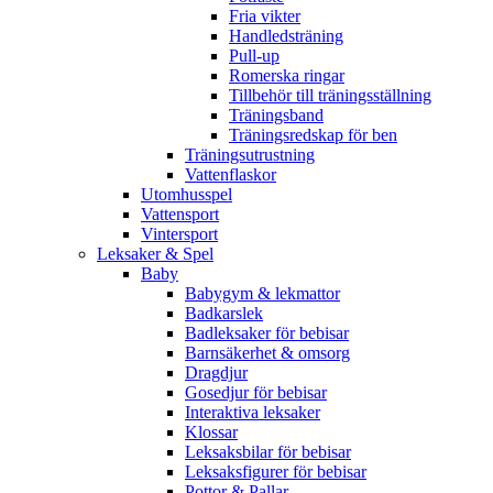
Fria vikter
Handledsträning
Pull-up
Romerska ringar
Tillbehör till träningsställning
Träningsband
Träningsredskap för ben
Träningsutrustning
Vattenflaskor
Utomhusspel
Vattensport
Vintersport
Leksaker & Spel
Baby
Babygym & lekmattor
Badkarslek
Badleksaker för bebisar
Barnsäkerhet & omsorg
Dragdjur
Gosedjur för bebisar
Interaktiva leksaker
Klossar
Leksaksbilar för bebisar
Leksaksfigurer för bebisar
Pottor & Pallar