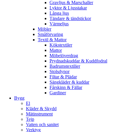
Gravljus & Marschaller
Lyktor & Ljusstakar
Långa ljus
Tändare & tändstickor
Värmeljus
Möbler
Småförvaring
Textil & Mattor
Kökstextiler
Mattor
Möbelöverdrag
Prydnadskuddar & Kuddfodral
Badrumstextilier
Stolsdynor
Filtar & Plädar
Sängkläder & kuddar
Fårskinn & Fällar
Gardiner
Bygg
El
Kläder & Skydd
Mätinstrument
Tejp
Vatten och sanitet
Verktyg