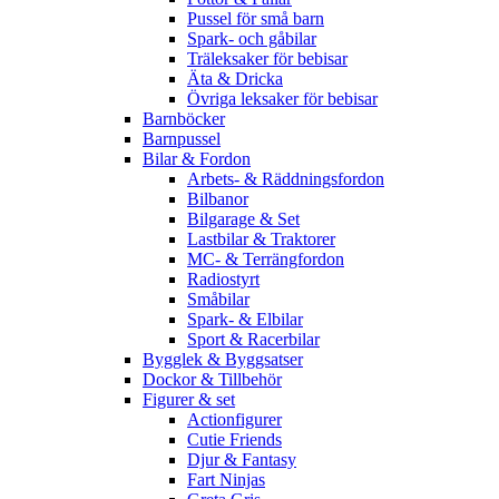
Pussel för små barn
Spark- och gåbilar
Träleksaker för bebisar
Äta & Dricka
Övriga leksaker för bebisar
Barnböcker
Barnpussel
Bilar & Fordon
Arbets- & Räddningsfordon
Bilbanor
Bilgarage & Set
Lastbilar & Traktorer
MC- & Terrängfordon
Radiostyrt
Småbilar
Spark- & Elbilar
Sport & Racerbilar
Bygglek & Byggsatser
Dockor & Tillbehör
Figurer & set
Actionfigurer
Cutie Friends
Djur & Fantasy
Fart Ninjas