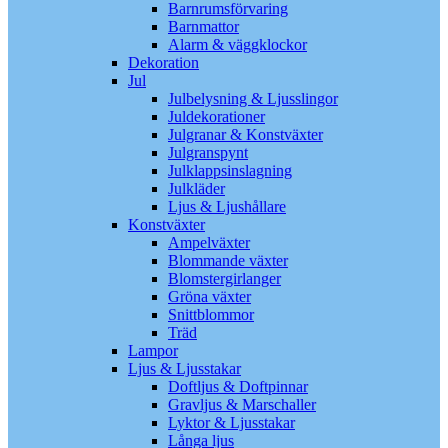
Barnrumsförvaring
Barnmattor
Alarm & väggklockor
Dekoration
Jul
Julbelysning & Ljusslingor
Juldekorationer
Julgranar & Konstväxter
Julgranspynt
Julklappsinslagning
Julkläder
Ljus & Ljushållare
Konstväxter
Ampelväxter
Blommande växter
Blomstergirlanger
Gröna växter
Snittblommor
Träd
Lampor
Ljus & Ljusstakar
Doftljus & Doftpinnar
Gravljus & Marschaller
Lyktor & Ljusstakar
Långa ljus