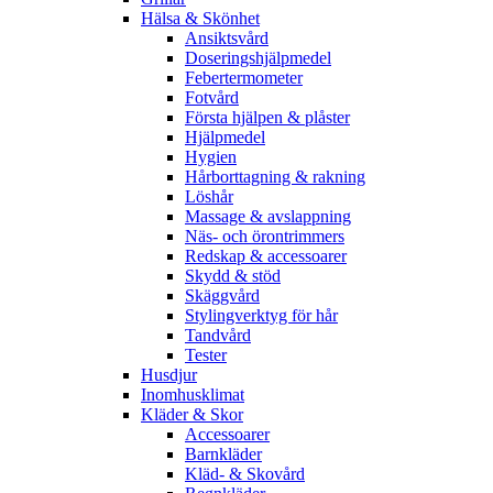
Hälsa & Skönhet
Ansiktsvård
Doseringshjälpmedel
Febertermometer
Fotvård
Första hjälpen & plåster
Hjälpmedel
Hygien
Hårborttagning & rakning
Löshår
Massage & avslappning
Näs- och örontrimmers
Redskap & accessoarer
Skydd & stöd
Skäggvård
Stylingverktyg för hår
Tandvård
Tester
Husdjur
Inomhusklimat
Kläder & Skor
Accessoarer
Barnkläder
Kläd- & Skovård