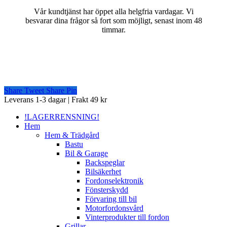
Vår kundtjänst har öppet alla helgfria vardagar. Vi
besvarar dina frågor så fort som möjligt, senast inom 48
timmar.
Share
Tweet
Share
Pin
Close
Leverans 1-3 dagar | Frakt 49 kr
Menu
!LAGERRENSNING!
Hem
Hem & Trädgård
Bastu
Bil & Garage
Backspeglar
Bilsäkerhet
Fordonselektronik
Fönsterskydd
Förvaring till bil
Motorfordonsvård
Vinterprodukter till fordon
Grillar