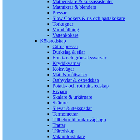
Matberedare & köksassistenter
Matmixrar & blenders
Pressar
Slow Cookers & ris-och pastakokare
Torkugnar
Varmhållning
Vattenkokare
Köksredskap
Citruspressar
Durkslag & silar
Frukt- och grönsakssvarvar
Kryddkvarnar
Köksvågar
Mått & måttsatser
Osthyvlar & ostredskap
Potatis- och rotfruktsredskap
Rivjärn
Skalare & urkärnare
Skärare
Slevar & stekspadar
Termometrar
Tillbehör till mikrovågsugn
Trattar
Träredskap
Vakumförslutare