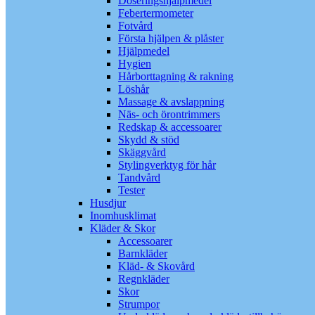
Doseringshjälpmedel
Febertermometer
Fotvård
Första hjälpen & plåster
Hjälpmedel
Hygien
Hårborttagning & rakning
Löshår
Massage & avslappning
Näs- och örontrimmers
Redskap & accessoarer
Skydd & stöd
Skäggvård
Stylingverktyg för hår
Tandvård
Tester
Husdjur
Inomhusklimat
Kläder & Skor
Accessoarer
Barnkläder
Kläd- & Skovård
Regnkläder
Skor
Strumpor