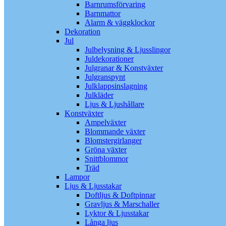
Barnrumsförvaring
Barnmattor
Alarm & väggklockor
Dekoration
Jul
Julbelysning & Ljusslingor
Juldekorationer
Julgranar & Konstväxter
Julgranspynt
Julklappsinslagning
Julkläder
Ljus & Ljushållare
Konstväxter
Ampelväxter
Blommande växter
Blomstergirlanger
Gröna växter
Snittblommor
Träd
Lampor
Ljus & Ljusstakar
Doftljus & Doftpinnar
Gravljus & Marschaller
Lyktor & Ljusstakar
Långa ljus