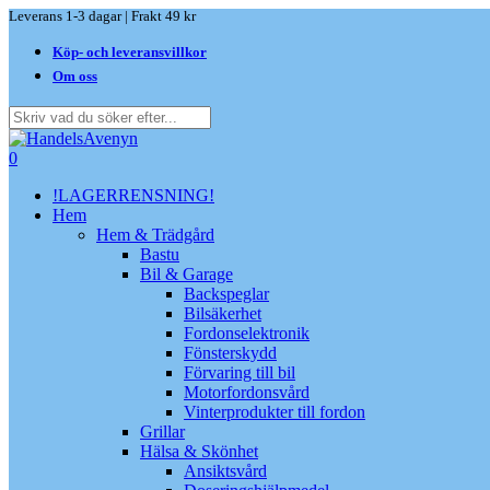
Skip
Leverans 1-3 dagar | Frakt 49 kr
to
Köp- och leveransvillkor
main
content
Om oss
Close
Search
search
0
Menu
!LAGERRENSNING!
Hem
Hem & Trädgård
Bastu
Bil & Garage
Backspeglar
Bilsäkerhet
Fordonselektronik
Fönsterskydd
Förvaring till bil
Motorfordonsvård
Vinterprodukter till fordon
Grillar
Hälsa & Skönhet
Ansiktsvård