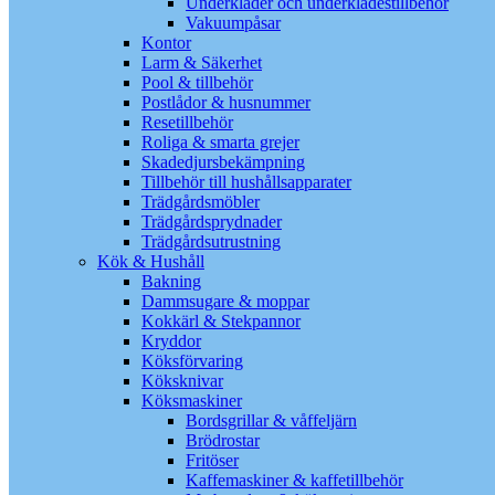
Underkläder och underklädestillbehör
Vakuumpåsar
Kontor
Larm & Säkerhet
Pool & tillbehör
Postlådor & husnummer
Resetillbehör
Roliga & smarta grejer
Skadedjursbekämpning
Tillbehör till hushållsapparater
Trädgårdsmöbler
Trädgårdsprydnader
Trädgårdsutrustning
Kök & Hushåll
Bakning
Dammsugare & moppar
Kokkärl & Stekpannor
Kryddor
Köksförvaring
Köksknivar
Köksmaskiner
Bordsgrillar & våffeljärn
Brödrostar
Fritöser
Kaffemaskiner & kaffetillbehör