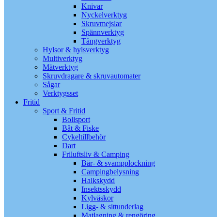
Knivar
Nyckelverktyg
Skruvmejslar
Spännverktyg
Tångverktyg
Hylsor & hylsverktyg
Multiverktyg
Mätverktyg
Skruvdragare & skruvautomater
Sågar
Verktygsset
Fritid
Sport & Fritid
Bollsport
Båt & Fiske
Cykeltillbehör
Dart
Friluftsliv & Camping
Bär- & svampplockning
Campingbelysning
Halkskydd
Insektsskydd
Kylväskor
Ligg- & sittunderlag
Matlagning & rengöring