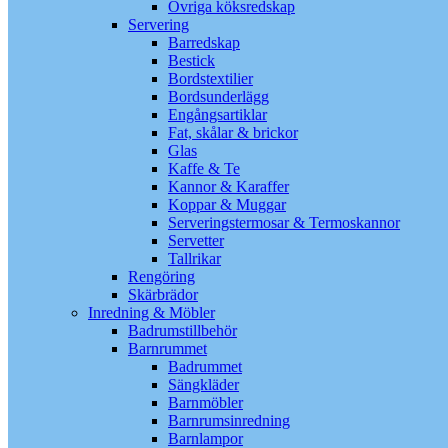
Övriga köksredskap
Servering
Barredskap
Bestick
Bordstextilier
Bordsunderlägg
Engångsartiklar
Fat, skålar & brickor
Glas
Kaffe & Te
Kannor & Karaffer
Koppar & Muggar
Serveringstermosar & Termoskannor
Servetter
Tallrikar
Rengöring
Skärbrädor
Inredning & Möbler
Badrumstillbehör
Barnrummet
Badrummet
Sängkläder
Barnmöbler
Barnrumsinredning
Barnlampor