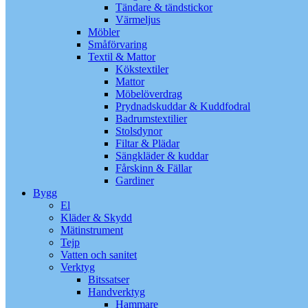
Tändare & tändstickor
Värmeljus
Möbler
Småförvaring
Textil & Mattor
Kökstextiler
Mattor
Möbelöverdrag
Prydnadskuddar & Kuddfodral
Badrumstextilier
Stolsdynor
Filtar & Plädar
Sängkläder & kuddar
Fårskinn & Fällar
Gardiner
Bygg
El
Kläder & Skydd
Mätinstrument
Tejp
Vatten och sanitet
Verktyg
Bitssatser
Handverktyg
Hammare