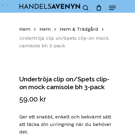
Skip
Menu
to
Close
Cart
search
Cart
main
content
Hem
Hem
Hem & Trädgård
Undertröja clip on/Spets clip-on mock
camisole bh 3-pack
Undertröja clip on/Spets clip-
on mock camisole bh 3-pack
59,00
kr
Ger ett snabbt, enkelt och bekvämt sätt
att täcka din urringning när du behöver
det.