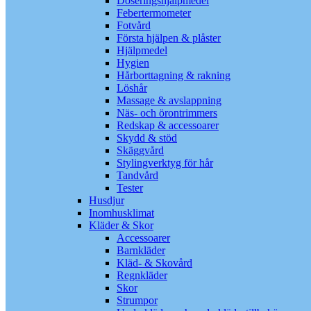
Doseringshjälpmedel
Febertermometer
Fotvård
Första hjälpen & plåster
Hjälpmedel
Hygien
Hårborttagning & rakning
Löshår
Massage & avslappning
Näs- och örontrimmers
Redskap & accessoarer
Skydd & stöd
Skäggvård
Stylingverktyg för hår
Tandvård
Tester
Husdjur
Inomhusklimat
Kläder & Skor
Accessoarer
Barnkläder
Kläd- & Skovård
Regnkläder
Skor
Strumpor