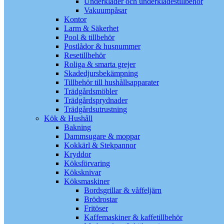
Underkläder och underklädestillbehör
Vakuumpåsar
Kontor
Larm & Säkerhet
Pool & tillbehör
Postlådor & husnummer
Resetillbehör
Roliga & smarta grejer
Skadedjursbekämpning
Tillbehör till hushållsapparater
Trädgårdsmöbler
Trädgårdsprydnader
Trädgårdsutrustning
Kök & Hushåll
Bakning
Dammsugare & moppar
Kokkärl & Stekpannor
Kryddor
Köksförvaring
Köksknivar
Köksmaskiner
Bordsgrillar & våffeljärn
Brödrostar
Fritöser
Kaffemaskiner & kaffetillbehör