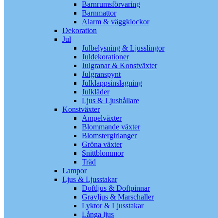
Barnrumsförvaring
Barnmattor
Alarm & väggklockor
Dekoration
Jul
Julbelysning & Ljusslingor
Juldekorationer
Julgranar & Konstväxter
Julgranspynt
Julklappsinslagning
Julkläder
Ljus & Ljushållare
Konstväxter
Ampelväxter
Blommande växter
Blomstergirlanger
Gröna växter
Snittblommor
Träd
Lampor
Ljus & Ljusstakar
Doftljus & Doftpinnar
Gravljus & Marschaller
Lyktor & Ljusstakar
Långa ljus