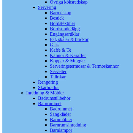
Övriga köksredskap
Servering
Barredskap
Bestick
Bordstextilier
Bordsunderlägg
Engångsartiklar
Fat, skålar & brickor
Glas
Kaffe & Te
Kannor & Karaffer
Koppar & Muggar
Serveringstermosar & Termoskannor
Servetter
Tallrikar
Rengöring
Skärbrädor
Inredning & Möbler
Badrumstillbehör
Barnrummet
Badrummet
Sängkläder
Barnmöbler
Barnrumsinredning
Barnlampor