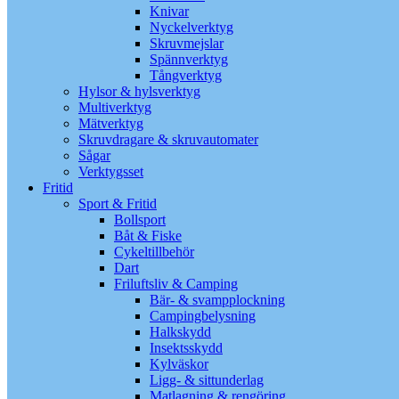
Knivar
Nyckelverktyg
Skruvmejslar
Spännverktyg
Tångverktyg
Hylsor & hylsverktyg
Multiverktyg
Mätverktyg
Skruvdragare & skruvautomater
Sågar
Verktygsset
Fritid
Sport & Fritid
Bollsport
Båt & Fiske
Cykeltillbehör
Dart
Friluftsliv & Camping
Bär- & svampplockning
Campingbelysning
Halkskydd
Insektsskydd
Kylväskor
Ligg- & sittunderlag
Matlagning & rengöring