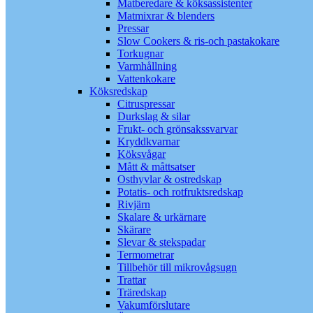
Matberedare & köksassistenter
Matmixrar & blenders
Pressar
Slow Cookers & ris-och pastakokare
Torkugnar
Varmhållning
Vattenkokare
Köksredskap
Citruspressar
Durkslag & silar
Frukt- och grönsakssvarvar
Kryddkvarnar
Köksvågar
Mått & måttsatser
Osthyvlar & ostredskap
Potatis- och rotfruktsredskap
Rivjärn
Skalare & urkärnare
Skärare
Slevar & stekspadar
Termometrar
Tillbehör till mikrovågsugn
Trattar
Träredskap
Vakumförslutare