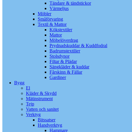
Tändare & tändstickor
Värmeljus
Möbler
Småförvaring
Textil & Mattor
Kökstextiler
Mattor
Möbelöverdrag
Prydnadskuddar & Kuddfodral
Badrumstextilier
Stolsdynor
Filtar & Plädar
Sängkläder & kuddar
Fårskinn & Fällar
Gardiner
Bygg
El
Kläder & Skydd
Mätinstrument
Tejp
Vatten och sanitet
Verktyg
Bitssatser
Handverktyg
Hammare