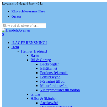
Skip
Leverans 1-3 dagar | Frakt 49 kr
to
Köp- och leveransvillkor
main
content
Om oss
Close
Search
search
0
Menu
!LAGERRENSNING!
Hem
Hem & Trädgård
Bastu
Bil & Garage
Backspeglar
Bilsäkerhet
Fordonselektronik
Fönsterskydd
Förvaring till bil
Motorfordonsvård
Vinterprodukter till fordon
Grillar
Hälsa & Skönhet
Ansiktsvård