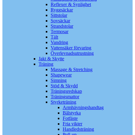
Reflexer & Synlighet
Ryggsäckar
Sittstolar
Sovsäckar
Strandstolar
Termosar
Tält
Vandring
Vattensäker förvaring
Överlevnadsutrustning
Jakt & Skytte
Träning
Massage & Stretching
Shapewear
Simning
Stöd & Skydd
Träningsredskap
Träningsmattor
Styrketräning
Armhävningshandtag
Bålstyrka
Fotfäste
Fria vikter
Handledsträning
Pull-up