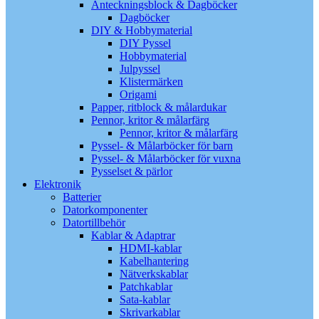
Anteckningsblock & Dagböcker
Dagböcker
DIY & Hobbymaterial
DIY Pyssel
Hobbymaterial
Julpyssel
Klistermärken
Origami
Papper, ritblock & målardukar
Pennor, kritor & målarfärg
Pennor, kritor & målarfärg
Pyssel- & Målarböcker för barn
Pyssel- & Målarböcker för vuxna
Pysselset & pärlor
Elektronik
Batterier
Datorkomponenter
Datortillbehör
Kablar & Adaptrar
HDMI-kablar
Kabelhantering
Nätverkskablar
Patchkablar
Sata-kablar
Skrivarkablar