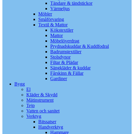
Tändare & tändstickor
Värmeljus
Möbler
Småförvaring
Textil & Mattor
Kökstextiler
Mattor
Möbelöverdrag
Prydnadskuddar & Kuddfodral
Badrumstextilier
Stolsdynor
Filtar & Plädar
Sängkläder & kuddar
Fårskinn & Fällar
Gardiner
Bygg
El
Kläder & Skydd
Mätinstrument
Tejp
Vatten och sanitet
Verktyg
Bitssatser
Handverktyg
Hammare