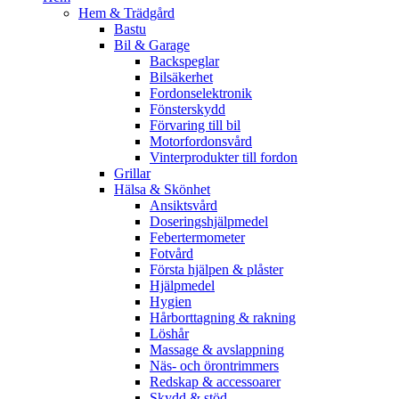
Hem & Trädgård
Bastu
Bil & Garage
Backspeglar
Bilsäkerhet
Fordonselektronik
Fönsterskydd
Förvaring till bil
Motorfordonsvård
Vinterprodukter till fordon
Grillar
Hälsa & Skönhet
Ansiktsvård
Doseringshjälpmedel
Febertermometer
Fotvård
Första hjälpen & plåster
Hjälpmedel
Hygien
Hårborttagning & rakning
Löshår
Massage & avslappning
Näs- och örontrimmers
Redskap & accessoarer
Skydd & stöd