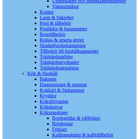
Underkläder och underklädestillbehör
Vakuumpåsar
Kontor
Larm & Säkerhet
Pool & tillbehör
Postlådor & husnummer
Resetillbehör
Roliga & smarta grejer
Skadedjursbekämpning
Tillbehör till hushållsapparater
Trädgårdsmöbler
Trädgårdsprydnader
Trädgårdsutrustning
Kök & Hushåll
Bakning
Dammsugare & moppar
Kokkärl & Stekpannor
Kryddor
Köksförvaring
Köksknivar
Köksmaskiner
Bordsgrillar & våffeljärn
Brödrostar
Fritöser
Kaffemaskiner & kaffetillbehör