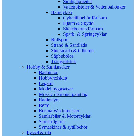
Simhjälpmedel
Vattenpistoler & Vattenballonger
Barncyklar
Cykeltillbehör för barn
Hjälm & Skydd
Skateboards för barn
Spark- & Springcyklar
Bollsport
Strand & Sandlåda
Studsmatta & tillbehör
Såpbubblor
Trädgårdslek
Hobby & Samlarsaker
Badankor
Hobbyredskap
Legami
Modellbyggsatser
Mosaic diamond painting
Radiostyrt
Retro
Rosina Wachtmeister
Samlarbilar & Motorcyklar
Samlarfigurer
Symaskiner & sytillbehör
Pyssel & rita