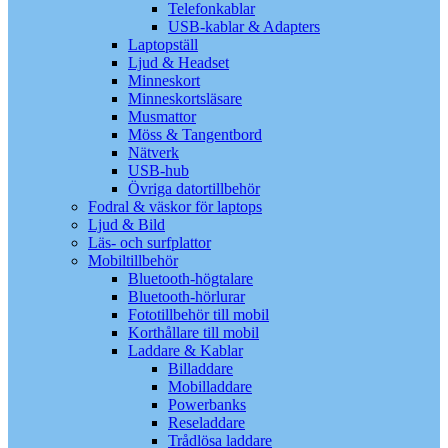
Telefonkablar
USB-kablar & Adapters
Laptopställ
Ljud & Headset
Minneskort
Minneskortsläsare
Musmattor
Möss & Tangentbord
Nätverk
USB-hub
Övriga datortillbehör
Fodral & väskor för laptops
Ljud & Bild
Läs- och surfplattor
Mobiltillbehör
Bluetooth-högtalare
Bluetooth-hörlurar
Fototillbehör till mobil
Korthållare till mobil
Laddare & Kablar
Billaddare
Mobilladdare
Powerbanks
Reseladdare
Trådlösa laddare