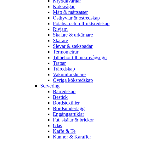
Kryddkvarnar
Köksvågar
Mått & måttsatser
Osthyvlar & ostredskap
Potatis- och rotfruktsredskap
Rivjärn
Skalare & urkärnare
Skärare
Slevar & stekspadar
Termometrar
Tillbehör till mikrovågsugn
Trattar
Träredskap
Vakumförslutare
Övriga köksredskap
Servering
Barredskap
Bestick
Bordstextilier
Bordsunderlägg
Engångsartiklar
Fat, skålar & brickor
Glas
Kaffe & Te
Kannor & Karaffer