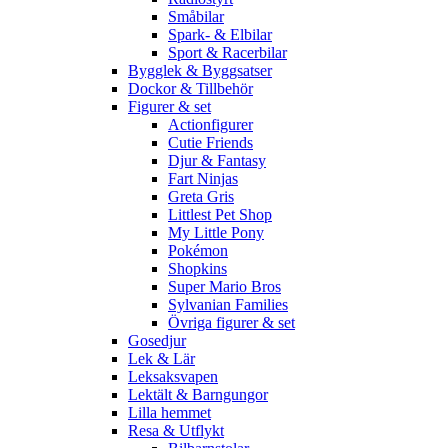
Småbilar
Spark- & Elbilar
Sport & Racerbilar
Bygglek & Byggsatser
Dockor & Tillbehör
Figurer & set
Actionfigurer
Cutie Friends
Djur & Fantasy
Fart Ninjas
Greta Gris
Littlest Pet Shop
My Little Pony
Pokémon
Shopkins
Super Mario Bros
Sylvanian Families
Övriga figurer & set
Gosedjur
Lek & Lär
Leksaksvapen
Lektält & Barngungor
Lilla hemmet
Resa & Utflykt