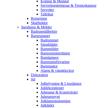
Koppar & Muggar
Serveringstermosar & Termoskannor
Servetter
Tallrikar
Rengöring
Skärbrädor
Inredning & Möbler
Badrumstillbehör
Barnrummet
Badrummet
Sängkläder
Barnmöbler
Barnrumsinredning
Barnlampor
Barnrumsförvaring
Barnmattor
Alarm & väggklockor
Dekoration
Jul
Julbelysning & Ljusslingor
Juldekorationer
Julgranar & Konstväxter
Julgranspynt
Julklappsinslagning
Julkläder