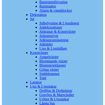
Barnrumsförvaring
Barnmattor
Alarm & väggklockor
Dekoration
Jul
Julbelysning & Ljusslingor
Juldekorationer
Julgranar & Konstväxter
Julgranspynt
Julklappsinslagning
Julkläder
Ljus & Ljushållare
Konstväxter
Ampelväxter
Blommande växter
Blomstergirlanger
Gröna växter
Snittblommor
Träd
Lampor
Ljus & Ljusstakar
Doftljus & Doftpinnar
Gravljus & Marschaller
Lyktor & Ljusstakar
Långa ljus