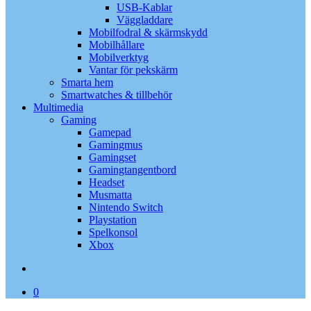
USB-Kablar
Väggladdare
Mobilfodral & skärmskydd
Mobilhållare
Mobilverktyg
Vantar för pekskärm
Smarta hem
Smartwatches & tillbehör
Multimedia
Gaming
Gamepad
Gamingmus
Gamingset
Gamingtangentbord
Headset
Musmatta
Nintendo Switch
Playstation
Spelkonsol
Xbox
search
0