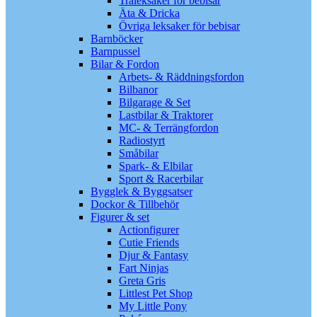
Träleksaker för bebisar
Äta & Dricka
Övriga leksaker för bebisar
Barnböcker
Barnpussel
Bilar & Fordon
Arbets- & Räddningsfordon
Bilbanor
Bilgarage & Set
Lastbilar & Traktorer
MC- & Terrängfordon
Radiostyrt
Småbilar
Spark- & Elbilar
Sport & Racerbilar
Bygglek & Byggsatser
Dockor & Tillbehör
Figurer & set
Actionfigurer
Cutie Friends
Djur & Fantasy
Fart Ninjas
Greta Gris
Littlest Pet Shop
My Little Pony