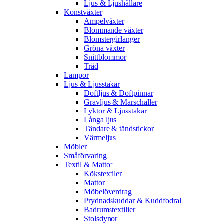
Ljus & Ljushållare
Konstväxter
Ampelväxter
Blommande växter
Blomstergirlanger
Gröna växter
Snittblommor
Träd
Lampor
Ljus & Ljusstakar
Doftljus & Doftpinnar
Gravljus & Marschaller
Lyktor & Ljusstakar
Långa ljus
Tändare & tändstickor
Värmeljus
Möbler
Småförvaring
Textil & Mattor
Kökstextiler
Mattor
Möbelöverdrag
Prydnadskuddar & Kuddfodral
Badrumstextilier
Stolsdynor