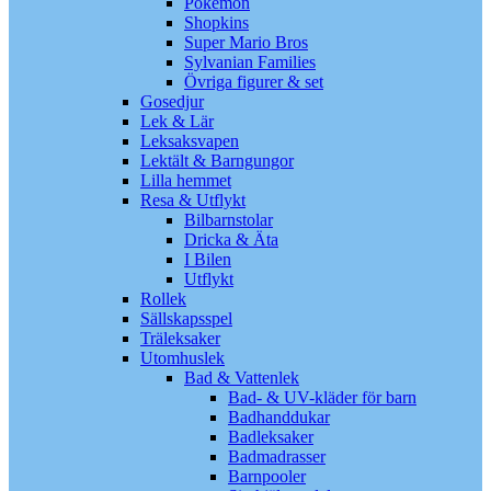
Pokémon
Shopkins
Super Mario Bros
Sylvanian Families
Övriga figurer & set
Gosedjur
Lek & Lär
Leksaksvapen
Lektält & Barngungor
Lilla hemmet
Resa & Utflykt
Bilbarnstolar
Dricka & Äta
I Bilen
Utflykt
Rollek
Sällskapsspel
Träleksaker
Utomhuslek
Bad & Vattenlek
Bad- & UV-kläder för barn
Badhanddukar
Badleksaker
Badmadrasser
Barnpooler