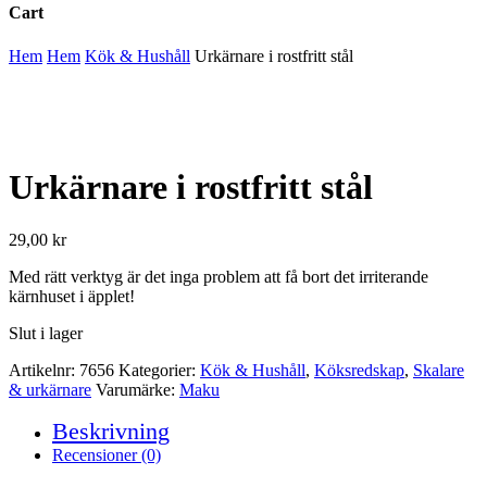
Cart
Close
Hem
Hem
Kök & Hushåll
Urkärnare i rostfritt stål
Cart
Urkärnare i rostfritt stål
29,00
kr
Med rätt verktyg är det inga problem att få bort det irriterande
kärnhuset i äpplet!
Slut i lager
Artikelnr:
7656
Kategorier:
Kök & Hushåll
,
Köksredskap
,
Skalare
& urkärnare
Varumärke:
Maku
Beskrivning
Recensioner (0)