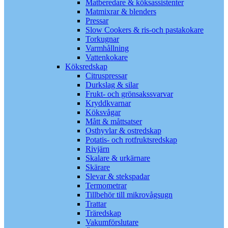
Matberedare & köksassistenter
Matmixrar & blenders
Pressar
Slow Cookers & ris-och pastakokare
Torkugnar
Varmhållning
Vattenkokare
Köksredskap
Citruspressar
Durkslag & silar
Frukt- och grönsakssvarvar
Kryddkvarnar
Köksvågar
Mått & måttsatser
Osthyvlar & ostredskap
Potatis- och rotfruktsredskap
Rivjärn
Skalare & urkärnare
Skärare
Slevar & stekspadar
Termometrar
Tillbehör till mikrovågsugn
Trattar
Träredskap
Vakumförslutare