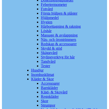
Doseringshjälpmedel
Febertermometer
Fotvård
Första hjälpen & plåster
Hjälpmedel
Hygien
Hårborttagning & rakning
Löshår
Massage & avslappning
Näs- och örontrimmers
Redskap & accessoarer
Skydd & stöd
Skäggvård
Stylingverktyg för hår
Tandvård
Tester
Husdjur
Inomhusklimat
Kläder & Skor
Accessoarer
Barnkläder
Kläd- & Skovård
Regnkläder
Skor
Strumpor