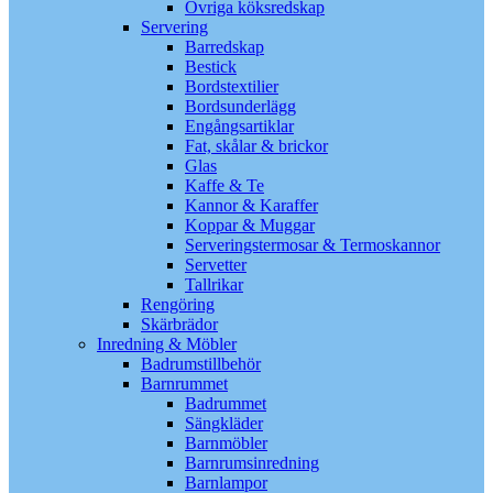
Övriga köksredskap
Servering
Barredskap
Bestick
Bordstextilier
Bordsunderlägg
Engångsartiklar
Fat, skålar & brickor
Glas
Kaffe & Te
Kannor & Karaffer
Koppar & Muggar
Serveringstermosar & Termoskannor
Servetter
Tallrikar
Rengöring
Skärbrädor
Inredning & Möbler
Badrumstillbehör
Barnrummet
Badrummet
Sängkläder
Barnmöbler
Barnrumsinredning
Barnlampor