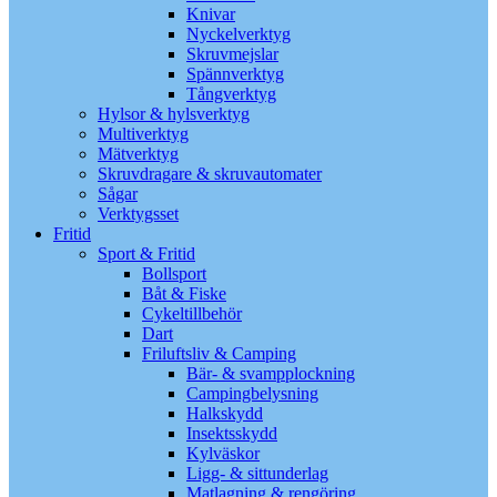
Knivar
Nyckelverktyg
Skruvmejslar
Spännverktyg
Tångverktyg
Hylsor & hylsverktyg
Multiverktyg
Mätverktyg
Skruvdragare & skruvautomater
Sågar
Verktygsset
Fritid
Sport & Fritid
Bollsport
Båt & Fiske
Cykeltillbehör
Dart
Friluftsliv & Camping
Bär- & svampplockning
Campingbelysning
Halkskydd
Insektsskydd
Kylväskor
Ligg- & sittunderlag
Matlagning & rengöring