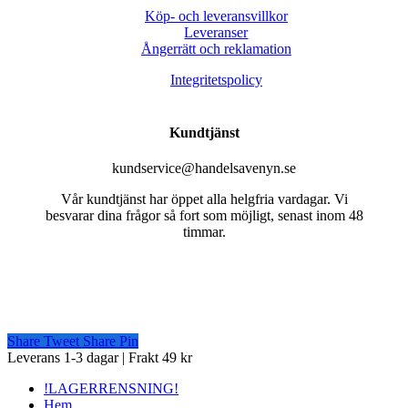
Köp- och leveransvillkor
Leveranser
Ångerrätt och reklamation
Integritetspolicy
Kundtjänst
kundservice@handelsavenyn.se
Vår kundtjänst har öppet alla helgfria vardagar. Vi
besvarar dina frågor så fort som möjligt, senast inom 48
timmar.
Share
Tweet
Share
Pin
Close
Leverans 1-3 dagar | Frakt 49 kr
Menu
!LAGERRENSNING!
Hem