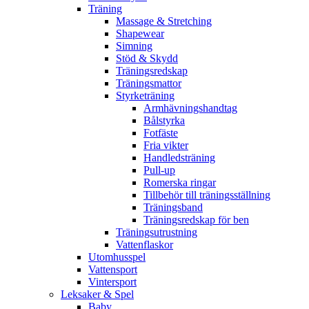
Träning
Massage & Stretching
Shapewear
Simning
Stöd & Skydd
Träningsredskap
Träningsmattor
Styrketräning
Armhävningshandtag
Bålstyrka
Fotfäste
Fria vikter
Handledsträning
Pull-up
Romerska ringar
Tillbehör till träningsställning
Träningsband
Träningsredskap för ben
Träningsutrustning
Vattenflaskor
Utomhusspel
Vattensport
Vintersport
Leksaker & Spel
Baby