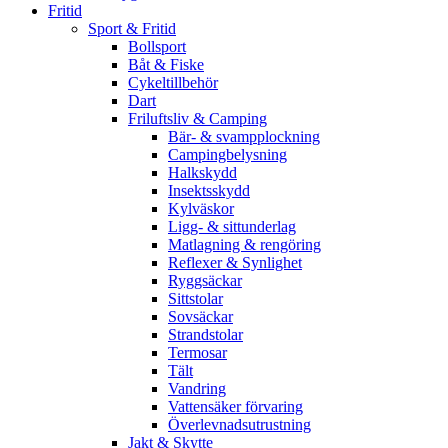
Fritid
Sport & Fritid
Bollsport
Båt & Fiske
Cykeltillbehör
Dart
Friluftsliv & Camping
Bär- & svampplockning
Campingbelysning
Halkskydd
Insektsskydd
Kylväskor
Ligg- & sittunderlag
Matlagning & rengöring
Reflexer & Synlighet
Ryggsäckar
Sittstolar
Sovsäckar
Strandstolar
Termosar
Tält
Vandring
Vattensäker förvaring
Överlevnadsutrustning
Jakt & Skytte