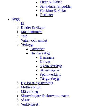
Filtar & Plädar
Sängkläder & kuddar
Fårskinn & Fällar
Gardiner
Bygg
El
Kläder & Skydd
Mätinstrument
Tejp
Vatten och sanitet
Verktyg
Bitssatser
Handverktyg
Hammare
Knivar
Nyckelverktyg
Skruvmejslar
Spännverktyg
Tångverktyg
Hylsor & hylsverktyg
Multiverktyg
Mätverktyg
Skruvdragare & skruvautomater
Sågar
Verktygsset