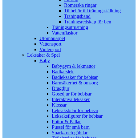
Romerska ringar
Tillbehör till träningsställning
Träningsband
Träningsredskap för ben
Träningsutrustning
Vattenflaskor
Utomhusspel
Vattensport
Vintersport
Leksaker & Spel
Baby
Babygym & lekmattor
Badkarslek
Badleksaker för bebisar
Barnsäkerhet & omsorg
Dragdjur
Gosedjur för bebisar
Interaktiva leksaker
Klossar
Leksaksbilar för bebisar
Leksaksfigurer för bebisar
Pottor & Pallar
Pussel för små barn
Spark- och gåbilar