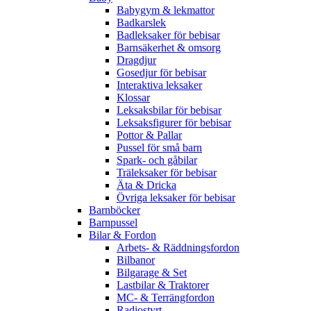
Babygym & lekmattor
Badkarslek
Badleksaker för bebisar
Barnsäkerhet & omsorg
Dragdjur
Gosedjur för bebisar
Interaktiva leksaker
Klossar
Leksaksbilar för bebisar
Leksaksfigurer för bebisar
Pottor & Pallar
Pussel för små barn
Spark- och gåbilar
Träleksaker för bebisar
Äta & Dricka
Övriga leksaker för bebisar
Barnböcker
Barnpussel
Bilar & Fordon
Arbets- & Räddningsfordon
Bilbanor
Bilgarage & Set
Lastbilar & Traktorer
MC- & Terrängfordon
Radiostyrt