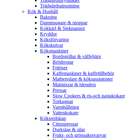
Trädgårdsprydnader
Trädgårdsutrustning
Kök & Hushåll
Bakning
Dammsugare & moppar
Kokkärl & Stekpannor
Kryddor
Köksförvaring
Köksknivar
Köksmaskiner
Bordsgrillar & våffeljärn
Brödrostar
Fritöser
Kaffemaskiner & kaffetillbehör
Matberedare & köksassistenter
Matmixrar & blenders
Pressar
Slow Cookers & ris-och pastakokare
Torkugnar
Varmhållning
Vattenkokare
Köksredskap
Citruspressar
Durkslag & silar
Frukt- och grönsakssvarvar