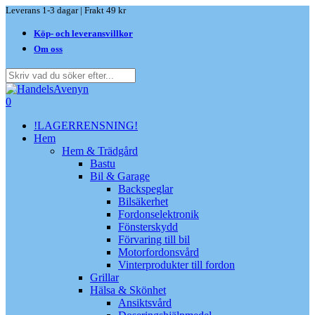
Skip
Leverans 1-3 dagar | Frakt 49 kr
to
Köp- och leveransvillkor
main
content
Om oss
Close
Search
search
0
Menu
!LAGERRENSNING!
Hem
Hem & Trädgård
Bastu
Bil & Garage
Backspeglar
Bilsäkerhet
Fordonselektronik
Fönsterskydd
Förvaring till bil
Motorfordonsvård
Vinterprodukter till fordon
Grillar
Hälsa & Skönhet
Ansiktsvård