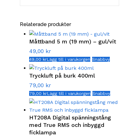
Relaterade produkter
Måttband 5 m (19 mm) – gul/vit
49,00
kr
49,00
kr
Lägg till i varukorgen
Snabbvy
Tryckluft på burk 400ml
79,00
kr
79,00
kr
Lägg till i varukorgen
Snabbvy
HT208A Digital spänningstång
med True RMS och inbyggd
ficklampa