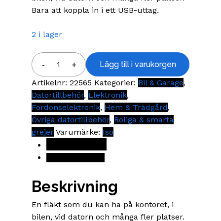
Bara att koppla in i ett USB-uttag.
2 i lager
USB
Lägg till i varukorgen
Fläkt
Artikelnr:
22565
Kategorier:
Bil & Garage
,
mängd
Datortillbehör
,
Elektronik
,
Fordonselektronik
,
Hem & Trädgård
,
Övriga datortillbehör
,
Roliga & smarta
grejer
Varumärke:
Iso
Beskrivning
Recensioner (0)
Beskrivning
En fläkt som du kan ha på kontoret, i
bilen, vid datorn och många fler platser.