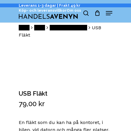
Skip
Cart
Leverans 1-3 dagar | Frakt 49 kr
Menu
to
Close
Köp- och leveransvillkor
Om oss
Cart
search
main
content
Hem
Hem
Hem & Trädgård
USB
Fläkt
USB Fläkt
79,00
kr
En fläkt som du kan ha på kontoret, i
bilen, vid datorn och många fler platser.