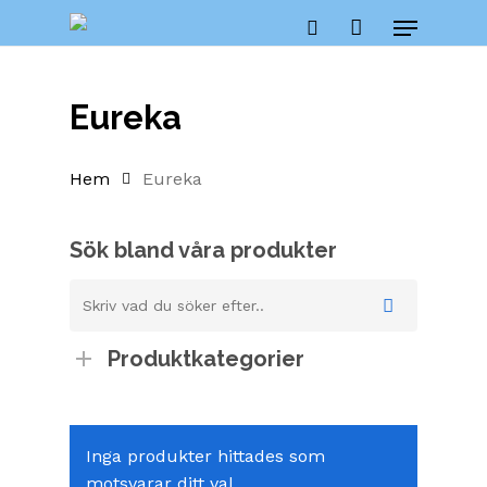
Skip
Menu
to
Close
Cart
search
Cart
main
content
Eureka
Hem
Eureka
Sök bland våra produkter
Produktkategorier
Inga produkter hittades som
motsvarar ditt val.