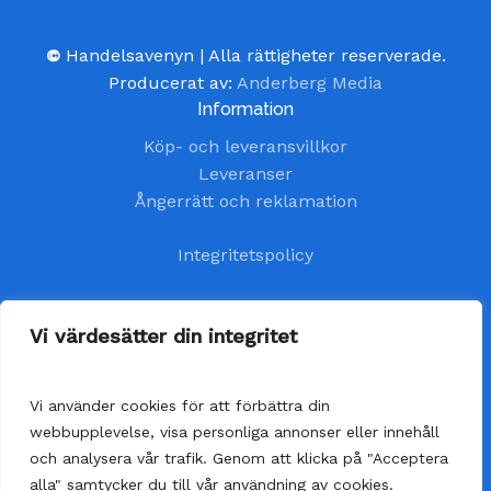
©
Handelsavenyn | Alla rättigheter reserverade.
Producerat av:
Anderberg Media
Information
Köp- och leveransvillkor
Leveranser
Ångerrätt och reklamation
Integritetspolicy
Kundtjänst
Vi värdesätter din integritet
kundservice@handelsavenyn.se
Vi använder cookies för att förbättra din
Vår kundtjänst har öppet alla helgfria vardagar.
webbupplevelse, visa personliga annonser eller innehåll
Vi besvarar dina frågor så fort som möjligt,
och analysera vår trafik. Genom att klicka på "Acceptera
senast inom 48 timmar.
alla" samtycker du till vår användning av cookies.