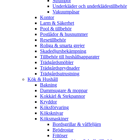
Strumpor
Underkläder och underklädestillbehör
Vakuumpåsar
Kontor
Larm & Säkerhet
Pool & tillbehör
Postlådor & husnummer
Resetillbehör
Roliga & smarta grejer
Skadedjursbekämpning
Tillbehör till hushållsapparater
Trädgårdsmöbler
Trädgårdsprydnader
Trädgårdsutrustning
Kök & Hushåll
Bakning
Dammsugare & moppar
Kokkärl & Stekpannor
Kryddor
Köksförvaring
Köksknivar
Köksmaskiner
Bordsgrillar & våffeljärn
Brödrostar
Fritöser