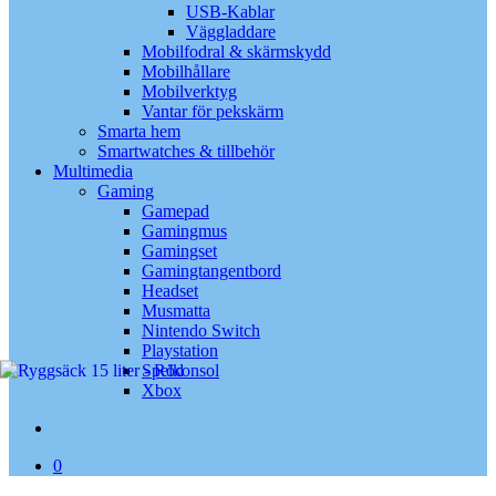
USB-Kablar
Väggladdare
Mobilfodral & skärmskydd
Mobilhållare
Mobilverktyg
Vantar för pekskärm
Smarta hem
Smartwatches & tillbehör
Multimedia
Gaming
Gamepad
Gamingmus
Gamingset
Gamingtangentbord
Headset
Musmatta
Nintendo Switch
Playstation
Spelkonsol
Xbox
search
0