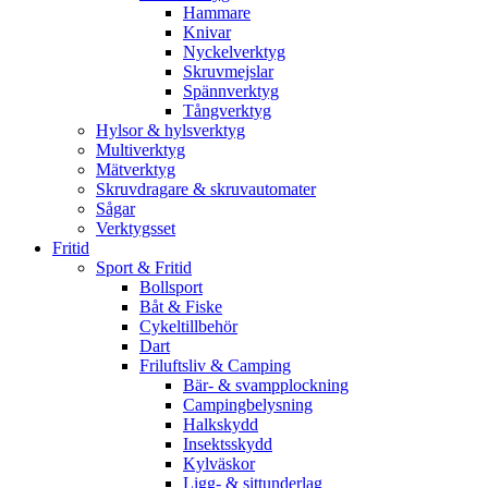
Hammare
Knivar
Nyckelverktyg
Skruvmejslar
Spännverktyg
Tångverktyg
Hylsor & hylsverktyg
Multiverktyg
Mätverktyg
Skruvdragare & skruvautomater
Sågar
Verktygsset
Fritid
Sport & Fritid
Bollsport
Båt & Fiske
Cykeltillbehör
Dart
Friluftsliv & Camping
Bär- & svampplockning
Campingbelysning
Halkskydd
Insektsskydd
Kylväskor
Ligg- & sittunderlag