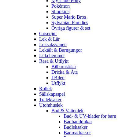
My Little Pony
Pokémon
Shopkins
Super Mario Bros
Sylvanian Families
Övriga figurer & set
Gosedjur
Lek & Lär
Leksaksvapen
Lektält & Barngungor
Lilla hemmet
Resa & Utflykt
Bilbarnstolar
Dricka & Äta
I Bilen
Utflykt
Rollek
Sällskapsspel
Träleksaker
Utomhuslek
Bad & Vattenlek
Bad- & UV-kläder för barn
Badhanddukar
Badleksaker
Badmadrasser