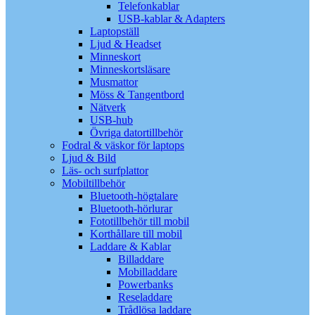
Telefonkablar
USB-kablar & Adapters
Laptopställ
Ljud & Headset
Minneskort
Minneskortsläsare
Musmattor
Möss & Tangentbord
Nätverk
USB-hub
Övriga datortillbehör
Fodral & väskor för laptops
Ljud & Bild
Läs- och surfplattor
Mobiltillbehör
Bluetooth-högtalare
Bluetooth-hörlurar
Fototillbehör till mobil
Korthållare till mobil
Laddare & Kablar
Billaddare
Mobilladdare
Powerbanks
Reseladdare
Trådlösa laddare