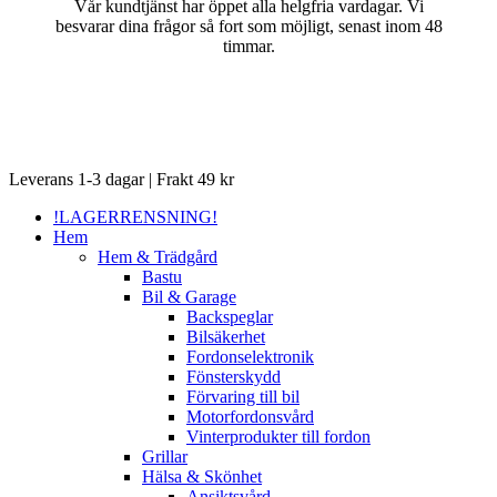
Vår kundtjänst har öppet alla helgfria vardagar. Vi
besvarar dina frågor så fort som möjligt, senast inom 48
timmar.
Close
Leverans 1-3 dagar | Frakt 49 kr
Menu
!LAGERRENSNING!
Hem
Hem & Trädgård
Bastu
Bil & Garage
Backspeglar
Bilsäkerhet
Fordonselektronik
Fönsterskydd
Förvaring till bil
Motorfordonsvård
Vinterprodukter till fordon
Grillar
Hälsa & Skönhet
Ansiktsvård