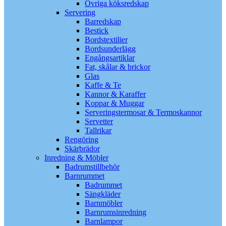
Övriga köksredskap
Servering
Barredskap
Bestick
Bordstextilier
Bordsunderlägg
Engångsartiklar
Fat, skålar & brickor
Glas
Kaffe & Te
Kannor & Karaffer
Koppar & Muggar
Serveringstermosar & Termoskannor
Servetter
Tallrikar
Rengöring
Skärbrädor
Inredning & Möbler
Badrumstillbehör
Barnrummet
Badrummet
Sängkläder
Barnmöbler
Barnrumsinredning
Barnlampor