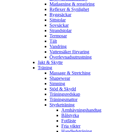
Matlagning & rengöring
Reflexer & Synlighet
Ryggsäckar
Sittstolar
Sovsäckar
Strandstolar
Termosar
Tält
Vandring
Vattensäker förvaring
Överlevnadsutrustning
Jakt & Skytte
Träning
Massage & Stretching
Shapewear
Simning
Stöd & Skydd
Träningsredskap
Träningsmattor
Styrketräning
Armhävningshandtag
Bålstyrka
Fotfäste
Fria vikter
Handledsträning