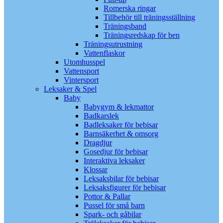
Romerska ringar
Tillbehör till träningsställning
Träningsband
Träningsredskap för ben
Träningsutrustning
Vattenflaskor
Utomhusspel
Vattensport
Vintersport
Leksaker & Spel
Baby
Babygym & lekmattor
Badkarslek
Badleksaker för bebisar
Barnsäkerhet & omsorg
Dragdjur
Gosedjur för bebisar
Interaktiva leksaker
Klossar
Leksaksbilar för bebisar
Leksaksfigurer för bebisar
Pottor & Pallar
Pussel för små barn
Spark- och gåbilar