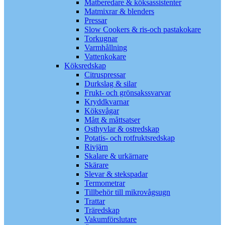
Matberedare & köksassistenter
Matmixrar & blenders
Pressar
Slow Cookers & ris-och pastakokare
Torkugnar
Varmhållning
Vattenkokare
Köksredskap
Citruspressar
Durkslag & silar
Frukt- och grönsakssvarvar
Kryddkvarnar
Köksvågar
Mått & måttsatser
Osthyvlar & ostredskap
Potatis- och rotfruktsredskap
Rivjärn
Skalare & urkärnare
Skärare
Slevar & stekspadar
Termometrar
Tillbehör till mikrovågsugn
Trattar
Träredskap
Vakumförslutare