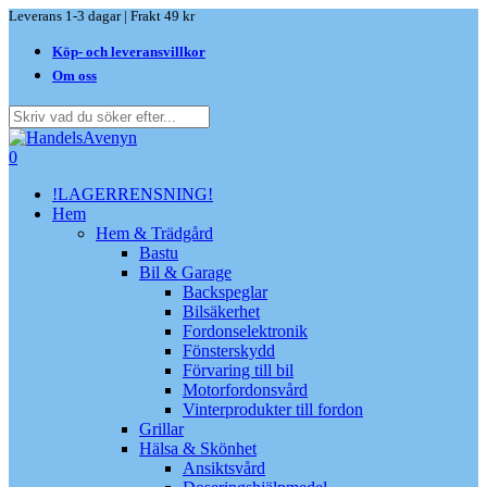
Skip
Leverans 1-3 dagar | Frakt 49 kr
to
Köp- och leveransvillkor
main
content
Om oss
Close
Search
search
0
Menu
!LAGERRENSNING!
Hem
Hem & Trädgård
Bastu
Bil & Garage
Backspeglar
Bilsäkerhet
Fordonselektronik
Fönsterskydd
Förvaring till bil
Motorfordonsvård
Vinterprodukter till fordon
Grillar
Hälsa & Skönhet
Ansiktsvård