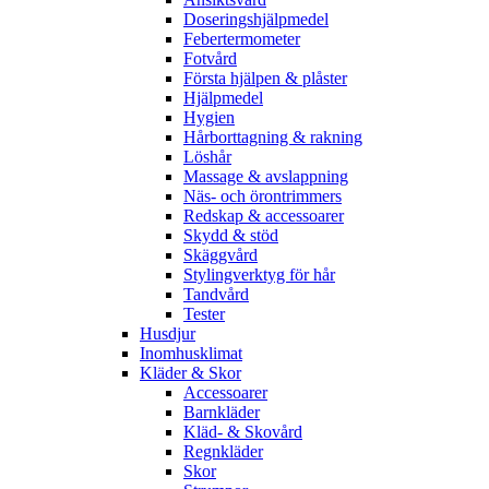
Doseringshjälpmedel
Febertermometer
Fotvård
Första hjälpen & plåster
Hjälpmedel
Hygien
Hårborttagning & rakning
Löshår
Massage & avslappning
Näs- och örontrimmers
Redskap & accessoarer
Skydd & stöd
Skäggvård
Stylingverktyg för hår
Tandvård
Tester
Husdjur
Inomhusklimat
Kläder & Skor
Accessoarer
Barnkläder
Kläd- & Skovård
Regnkläder
Skor