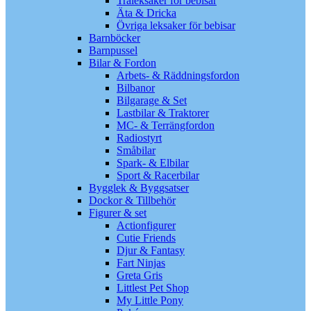
Träleksaker för bebisar
Äta & Dricka
Övriga leksaker för bebisar
Barnböcker
Barnpussel
Bilar & Fordon
Arbets- & Räddningsfordon
Bilbanor
Bilgarage & Set
Lastbilar & Traktorer
MC- & Terrängfordon
Radiostyrt
Småbilar
Spark- & Elbilar
Sport & Racerbilar
Bygglek & Byggsatser
Dockor & Tillbehör
Figurer & set
Actionfigurer
Cutie Friends
Djur & Fantasy
Fart Ninjas
Greta Gris
Littlest Pet Shop
My Little Pony