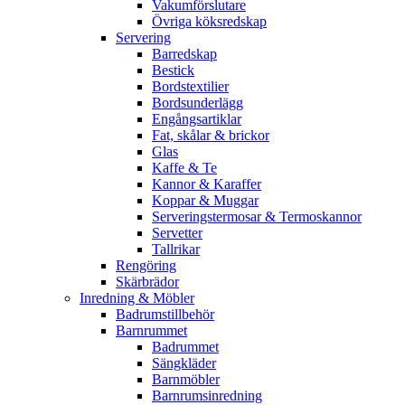
Vakumförslutare
Övriga köksredskap
Servering
Barredskap
Bestick
Bordstextilier
Bordsunderlägg
Engångsartiklar
Fat, skålar & brickor
Glas
Kaffe & Te
Kannor & Karaffer
Koppar & Muggar
Serveringstermosar & Termoskannor
Servetter
Tallrikar
Rengöring
Skärbrädor
Inredning & Möbler
Badrumstillbehör
Barnrummet
Badrummet
Sängkläder
Barnmöbler
Barnrumsinredning