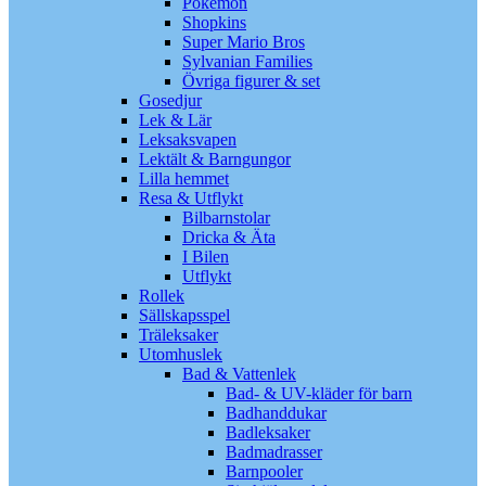
Pokémon
Shopkins
Super Mario Bros
Sylvanian Families
Övriga figurer & set
Gosedjur
Lek & Lär
Leksaksvapen
Lektält & Barngungor
Lilla hemmet
Resa & Utflykt
Bilbarnstolar
Dricka & Äta
I Bilen
Utflykt
Rollek
Sällskapsspel
Träleksaker
Utomhuslek
Bad & Vattenlek
Bad- & UV-kläder för barn
Badhanddukar
Badleksaker
Badmadrasser
Barnpooler