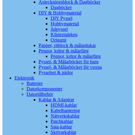
Anteckningsblock & Dagböcker
Dagböcker
DIY & Hobbymaterial
DIY Pyssel
Hobbymaterial
Julpyssel
Klistermärken
Origami
Papper, ritblock & målardukar
Pennor, kritor & målarfärg
Pennor, kritor & målarfärg
Pyssel- & Målarböcker för barn
Pyssel- & Målarböcker för vuxna
Pysselset & pärlor
Elektronik
Batterier
Datorkomponenter
Datortillbehör
Kablar & Adaptrar
HDMI-kablar
Kabelhantering
Nätverkskablar
Patchkablar
Sata-kablar
Skrivarkablar