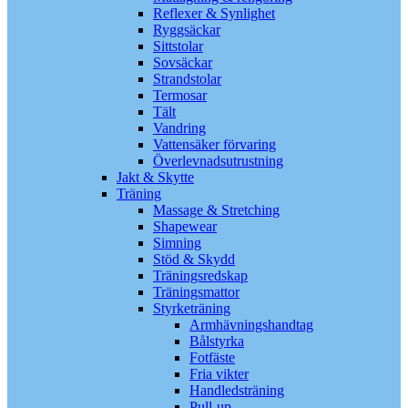
Reflexer & Synlighet
Ryggsäckar
Sittstolar
Sovsäckar
Strandstolar
Termosar
Tält
Vandring
Vattensäker förvaring
Överlevnadsutrustning
Jakt & Skytte
Träning
Massage & Stretching
Shapewear
Simning
Stöd & Skydd
Träningsredskap
Träningsmattor
Styrketräning
Armhävningshandtag
Bålstyrka
Fotfäste
Fria vikter
Handledsträning
Pull-up