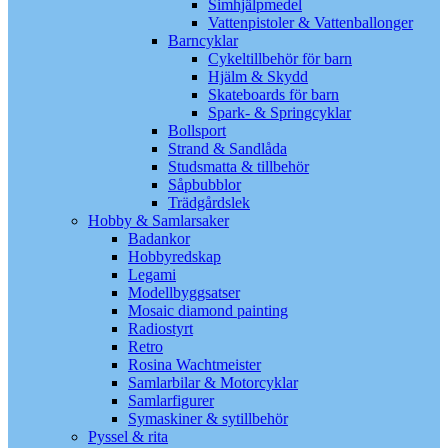
Simhjälpmedel
Vattenpistoler & Vattenballonger
Barncyklar
Cykeltillbehör för barn
Hjälm & Skydd
Skateboards för barn
Spark- & Springcyklar
Bollsport
Strand & Sandlåda
Studsmatta & tillbehör
Såpbubblor
Trädgårdslek
Hobby & Samlarsaker
Badankor
Hobbyredskap
Legami
Modellbyggsatser
Mosaic diamond painting
Radiostyrt
Retro
Rosina Wachtmeister
Samlarbilar & Motorcyklar
Samlarfigurer
Symaskiner & sytillbehör
Pyssel & rita