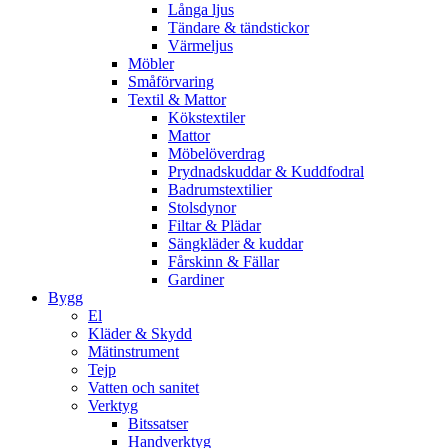
Långa ljus
Tändare & tändstickor
Värmeljus
Möbler
Småförvaring
Textil & Mattor
Kökstextiler
Mattor
Möbelöverdrag
Prydnadskuddar & Kuddfodral
Badrumstextilier
Stolsdynor
Filtar & Plädar
Sängkläder & kuddar
Fårskinn & Fällar
Gardiner
Bygg
El
Kläder & Skydd
Mätinstrument
Tejp
Vatten och sanitet
Verktyg
Bitssatser
Handverktyg