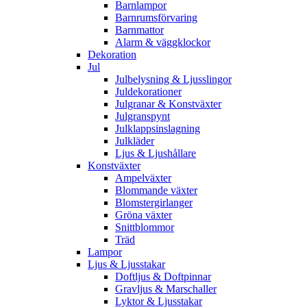
Barnlampor
Barnrumsförvaring
Barnmattor
Alarm & väggklockor
Dekoration
Jul
Julbelysning & Ljusslingor
Juldekorationer
Julgranar & Konstväxter
Julgranspynt
Julklappsinslagning
Julkläder
Ljus & Ljushållare
Konstväxter
Ampelväxter
Blommande växter
Blomstergirlanger
Gröna växter
Snittblommor
Träd
Lampor
Ljus & Ljusstakar
Doftljus & Doftpinnar
Gravljus & Marschaller
Lyktor & Ljusstakar