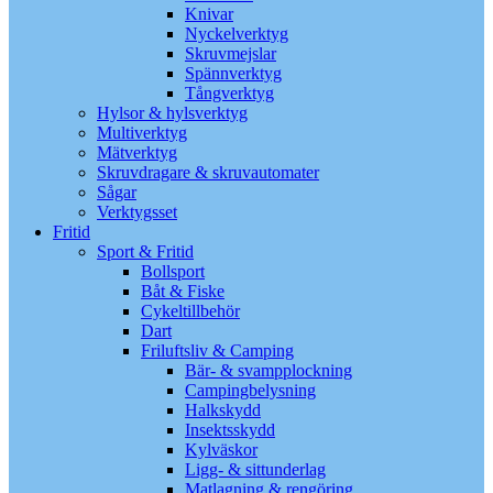
Knivar
Nyckelverktyg
Skruvmejslar
Spännverktyg
Tångverktyg
Hylsor & hylsverktyg
Multiverktyg
Mätverktyg
Skruvdragare & skruvautomater
Sågar
Verktygsset
Fritid
Sport & Fritid
Bollsport
Båt & Fiske
Cykeltillbehör
Dart
Friluftsliv & Camping
Bär- & svampplockning
Campingbelysning
Halkskydd
Insektsskydd
Kylväskor
Ligg- & sittunderlag
Matlagning & rengöring