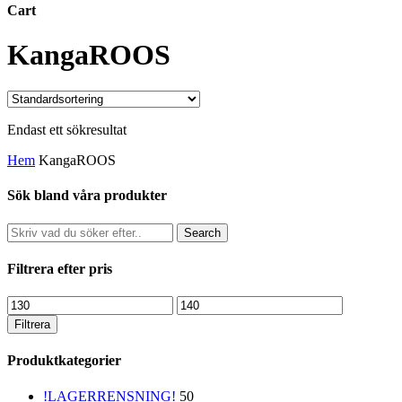
Cart
Close
KangaROOS
Cart
Endast ett sökresultat
Hem
KangaROOS
Sök bland våra produkter
Search
Filtrera efter pris
Min
Max
pris
pris
Filtrera
Produktkategorier
!LAGERRENSNING!
50