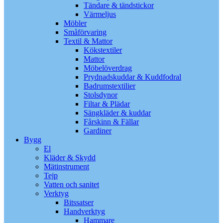
Tändare & tändstickor
Värmeljus
Möbler
Småförvaring
Textil & Mattor
Kökstextiler
Mattor
Möbelöverdrag
Prydnadskuddar & Kuddfodral
Badrumstextilier
Stolsdynor
Filtar & Plädar
Sängkläder & kuddar
Fårskinn & Fällar
Gardiner
Bygg
El
Kläder & Skydd
Mätinstrument
Tejp
Vatten och sanitet
Verktyg
Bitssatser
Handverktyg
Hammare