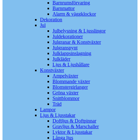
Barnrumsförvaring
Barnmattor
Alarm & väggklockor
Dekoration
Jul
Julbelysning & Ljusslingor
Juldekorationer
Julgranar & Konstväxter
Julgranspynt
Julklappsinslagning
Julkläder
Ljus & Ljushållare
Konstväxter
Ampelväxter
Blommande växter
Blomstergirlanger
Gröna växter
Snittblommor
Träd
Lampor
Ljus & Ljusstakar
Doftljus & Doftpinnar
Gravljus & Marschaller
Lyktor & Ljusstakar
Långa ljus