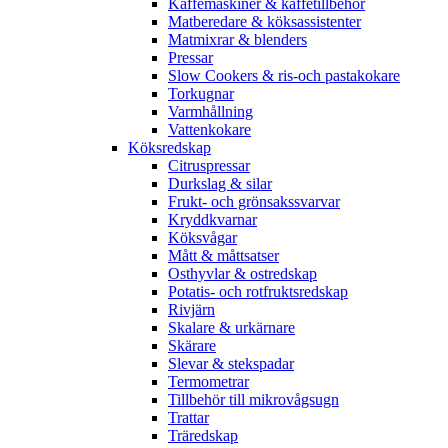
Kaffemaskiner & kaffetillbehör
Matberedare & köksassistenter
Matmixrar & blenders
Pressar
Slow Cookers & ris-och pastakokare
Torkugnar
Varmhållning
Vattenkokare
Köksredskap
Citruspressar
Durkslag & silar
Frukt- och grönsakssvarvar
Kryddkvarnar
Köksvågar
Mått & måttsatser
Osthyvlar & ostredskap
Potatis- och rotfruktsredskap
Rivjärn
Skalare & urkärnare
Skärare
Slevar & stekspadar
Termometrar
Tillbehör till mikrovågsugn
Trattar
Träredskap