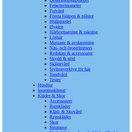
Doseringshjälpmedel
Febertermometer
Fotvård
Första hjälpen & plåster
Hjälpmedel
Hygien
Hårborttagning & rakning
Löshår
Massage & avslappning
Näs- och örontrimmers
Redskap & accessoarer
Skydd & stöd
Skäggvård
Stylingverktyg för hår
Tandvård
Tester
Husdjur
Inomhusklimat
Kläder & Skor
Accessoarer
Barnkläder
Kläd- & Skovård
Regnkläder
Skor
Strumpor