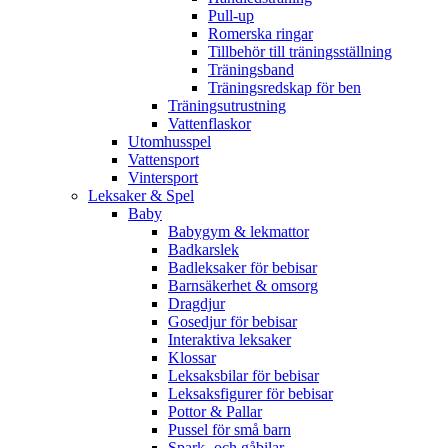
Pull-up
Romerska ringar
Tillbehör till träningsställning
Träningsband
Träningsredskap för ben
Träningsutrustning
Vattenflaskor
Utomhusspel
Vattensport
Vintersport
Leksaker & Spel
Baby
Babygym & lekmattor
Badkarslek
Badleksaker för bebisar
Barnsäkerhet & omsorg
Dragdjur
Gosedjur för bebisar
Interaktiva leksaker
Klossar
Leksaksbilar för bebisar
Leksaksfigurer för bebisar
Pottor & Pallar
Pussel för små barn
Spark- och gåbilar