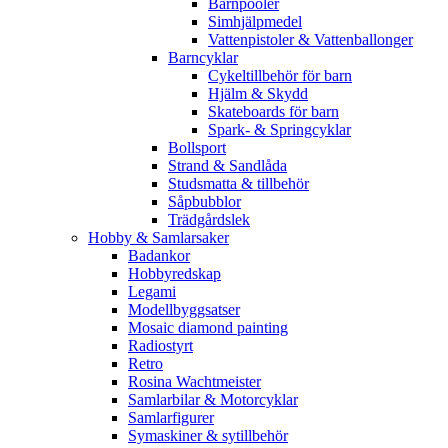
Barnpooler
Simhjälpmedel
Vattenpistoler & Vattenballonger
Barncyklar
Cykeltillbehör för barn
Hjälm & Skydd
Skateboards för barn
Spark- & Springcyklar
Bollsport
Strand & Sandlåda
Studsmatta & tillbehör
Såpbubblor
Trädgårdslek
Hobby & Samlarsaker
Badankor
Hobbyredskap
Legami
Modellbyggsatser
Mosaic diamond painting
Radiostyrt
Retro
Rosina Wachtmeister
Samlarbilar & Motorcyklar
Samlarfigurer
Symaskiner & sytillbehör