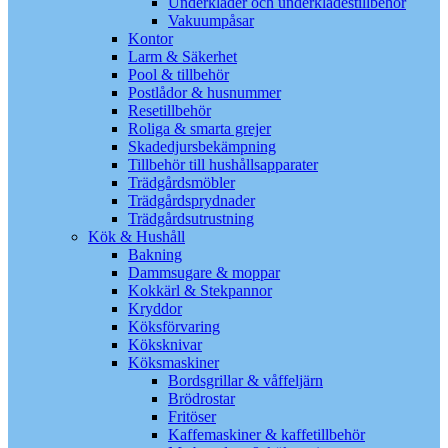
Underkläder och underklädestillbehör
Vakuumpåsar
Kontor
Larm & Säkerhet
Pool & tillbehör
Postlådor & husnummer
Resetillbehör
Roliga & smarta grejer
Skadedjursbekämpning
Tillbehör till hushållsapparater
Trädgårdsmöbler
Trädgårdsprydnader
Trädgårdsutrustning
Kök & Hushåll
Bakning
Dammsugare & moppar
Kokkärl & Stekpannor
Kryddor
Köksförvaring
Köksknivar
Köksmaskiner
Bordsgrillar & våffeljärn
Brödrostar
Fritöser
Kaffemaskiner & kaffetillbehör