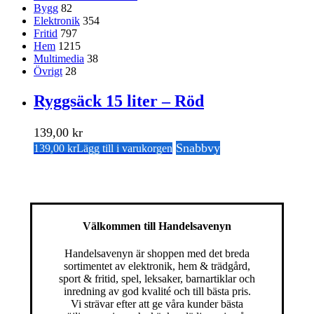
Bygg
82
Elektronik
354
Fritid
797
Hem
1215
Multimedia
38
Övrigt
28
Ryggsäck 15 liter – Röd
139,00
kr
Snabbvy
139,00
kr
Lägg till i varukorgen
Välkommen till Handelsavenyn
Handelsavenyn är shoppen med det breda
sortimentet av elektronik, hem & trädgård,
sport & fritid, spel, leksaker, barnartiklar och
inredning av god kvalité och till bästa pris.
Vi strävar efter att ge våra kunder bästa