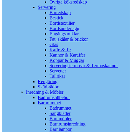
Övriga köksredskap
Servering
Barredskap
Bestick
Bordstextilier
Bordsunderlägg
Engångsartiklar
Fat, skålar & brickor
Glas
Kaffe & Te
Kannor & Karaffer
Koppar & Muggar
Serveringstermosar & Termoskannor
Servetter
Tallrikar
Rengöring
Skärbrädor
Inredning & Möbler
Badrumstillbehör
Barnrummet
Badrummet
Sängkläder
Barnmöbler
Barnrumsinredning
Barnlampor