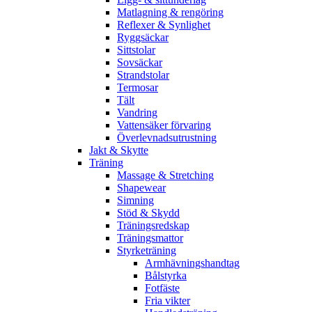
Matlagning & rengöring
Reflexer & Synlighet
Ryggsäckar
Sittstolar
Sovsäckar
Strandstolar
Termosar
Tält
Vandring
Vattensäker förvaring
Överlevnadsutrustning
Jakt & Skytte
Träning
Massage & Stretching
Shapewear
Simning
Stöd & Skydd
Träningsredskap
Träningsmattor
Styrketräning
Armhävningshandtag
Bålstyrka
Fotfäste
Fria vikter