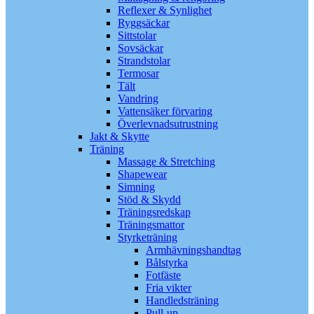
Reflexer & Synlighet
Ryggsäckar
Sittstolar
Sovsäckar
Strandstolar
Termosar
Tält
Vandring
Vattensäker förvaring
Överlevnadsutrustning
Jakt & Skytte
Träning
Massage & Stretching
Shapewear
Simning
Stöd & Skydd
Träningsredskap
Träningsmattor
Styrketräning
Armhävningshandtag
Bålstyrka
Fotfäste
Fria vikter
Handledsträning
Pull-up