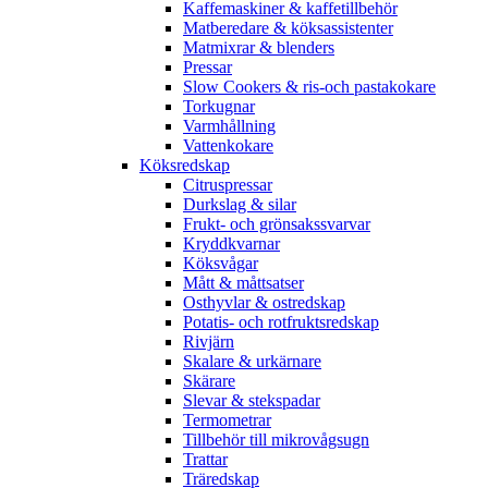
Kaffemaskiner & kaffetillbehör
Matberedare & köksassistenter
Matmixrar & blenders
Pressar
Slow Cookers & ris-och pastakokare
Torkugnar
Varmhållning
Vattenkokare
Köksredskap
Citruspressar
Durkslag & silar
Frukt- och grönsakssvarvar
Kryddkvarnar
Köksvågar
Mått & måttsatser
Osthyvlar & ostredskap
Potatis- och rotfruktsredskap
Rivjärn
Skalare & urkärnare
Skärare
Slevar & stekspadar
Termometrar
Tillbehör till mikrovågsugn
Trattar
Träredskap