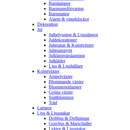
Barnlampor
Barnrumsförvaring
Barnmattor
Alarm & väggklockor
Dekoration
Jul
Julbelysning & Ljusslingor
Juldekorationer
Julgranar & Konstväxter
Julgranspynt
Julklappsinslagning
Julkläder
Ljus & Ljushållare
Konstväxter
Ampelväxter
Blommande växter
Blomstergirlanger
Gröna växter
Snittblommor
Träd
Lampor
Ljus & Ljusstakar
Doftljus & Doftpinnar
Gravljus & Marschaller
Lyktor & Ljusstakar