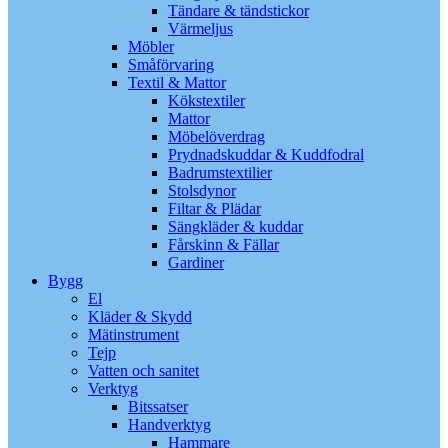
Tändare & tändstickor
Värmeljus
Möbler
Småförvaring
Textil & Mattor
Kökstextiler
Mattor
Möbelöverdrag
Prydnadskuddar & Kuddfodral
Badrumstextilier
Stolsdynor
Filtar & Plädar
Sängkläder & kuddar
Fårskinn & Fällar
Gardiner
Bygg
El
Kläder & Skydd
Mätinstrument
Tejp
Vatten och sanitet
Verktyg
Bitssatser
Handverktyg
Hammare