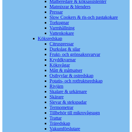
Matberedare & köksassistenter
Matmixrar & blenders
Pressar
Slow Cookers & ris-och pastakokare
Torkugnar
Varmhållning
Vattenkokare
Köksredskap
Citruspressar
Durkslag & silar
Frukt- och grönsakssvarvar
Kryddkvarnar
Köksvågar
Mått & måttsatser
Osthyvlar & ostredskap
Potatis- och rotfruktsredskap
Rivjärn
Skalare & urkärnare
Skärare
Slevar & stekspadar
Termometrar
Tillbehör till mikrovågsugn
Trattar
Träredskap
Vakumförslutare