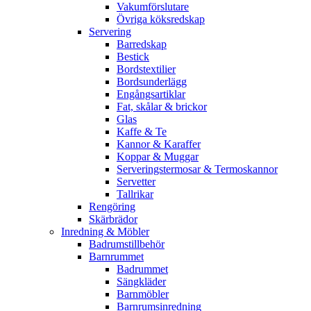
Vakumförslutare
Övriga köksredskap
Servering
Barredskap
Bestick
Bordstextilier
Bordsunderlägg
Engångsartiklar
Fat, skålar & brickor
Glas
Kaffe & Te
Kannor & Karaffer
Koppar & Muggar
Serveringstermosar & Termoskannor
Servetter
Tallrikar
Rengöring
Skärbrädor
Inredning & Möbler
Badrumstillbehör
Barnrummet
Badrummet
Sängkläder
Barnmöbler
Barnrumsinredning