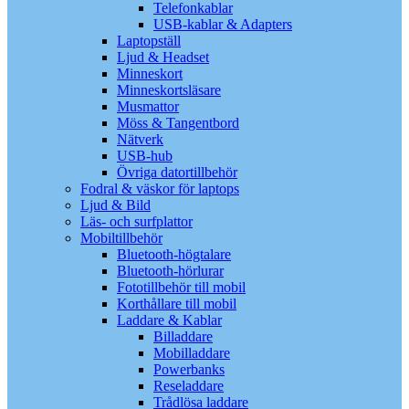
Telefonkablar
USB-kablar & Adapters
Laptopställ
Ljud & Headset
Minneskort
Minneskortsläsare
Musmattor
Möss & Tangentbord
Nätverk
USB-hub
Övriga datortillbehör
Fodral & väskor för laptops
Ljud & Bild
Läs- och surfplattor
Mobiltillbehör
Bluetooth-högtalare
Bluetooth-hörlurar
Fototillbehör till mobil
Korthållare till mobil
Laddare & Kablar
Billaddare
Mobilladdare
Powerbanks
Reseladdare
Trådlösa laddare