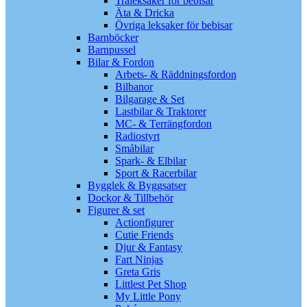
Träleksaker för bebisar
Äta & Dricka
Övriga leksaker för bebisar
Barnböcker
Barnpussel
Bilar & Fordon
Arbets- & Räddningsfordon
Bilbanor
Bilgarage & Set
Lastbilar & Traktorer
MC- & Terrängfordon
Radiostyrt
Småbilar
Spark- & Elbilar
Sport & Racerbilar
Bygglek & Byggsatser
Dockor & Tillbehör
Figurer & set
Actionfigurer
Cutie Friends
Djur & Fantasy
Fart Ninjas
Greta Gris
Littlest Pet Shop
My Little Pony