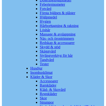
Doseringshjälpmedel
Febertermometer
Fotvård
Första hjälpen & plåster
Hjälpmedel
Hygien
Hårborttagning & rakning
Löshår
Massage & avslappning
Näs- och örontrimmers
Redskap & accessoarer
Skydd & stöd
Skäggvård
Stylingverktyg för hår
Tandvård
Tester
Husdjur
Inomhusklimat
Kläder & Skor
Accessoarer
Barnkläder
Kläd- & Skovård
Regnkläder
Skor
Strumpor