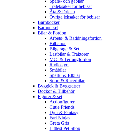
Spark- och gåbilar
Träleksaker för bebisar
Äta & Dricka
Övriga leksaker för bebisar
Barnböcker
Barnpussel
Bilar & Fordon
Arbets- & Räddningsfordon
Bilbanor
Bilgarage & Set
Lastbilar & Traktorer
MC- & Terrängfordon
Radiostyrt
Småbilar
Spark- & Elbilar
Sport & Racerbilar
Bygglek & Byggsatser
Dockor & Tillbehör
Figurer & set
Actionfigurer
Cutie Friends
Djur & Fantasy
Fart Ninjas
Greta Gris
Littlest Pet Shop