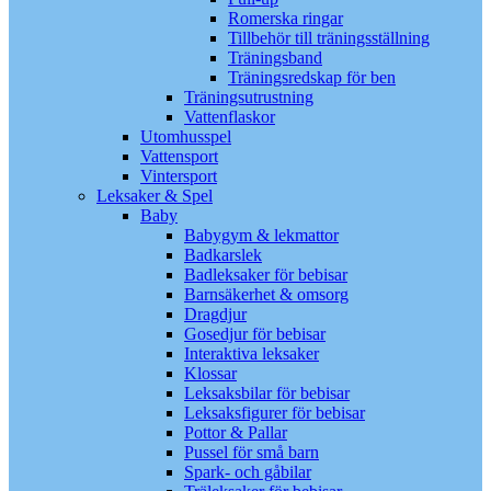
Romerska ringar
Tillbehör till träningsställning
Träningsband
Träningsredskap för ben
Träningsutrustning
Vattenflaskor
Utomhusspel
Vattensport
Vintersport
Leksaker & Spel
Baby
Babygym & lekmattor
Badkarslek
Badleksaker för bebisar
Barnsäkerhet & omsorg
Dragdjur
Gosedjur för bebisar
Interaktiva leksaker
Klossar
Leksaksbilar för bebisar
Leksaksfigurer för bebisar
Pottor & Pallar
Pussel för små barn
Spark- och gåbilar