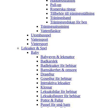
Handledsträning
Pull-up
Romerska ringar
Tillbehör till träningsställning
Träningsband
Träningsredskap för ben
Träningsutrustning
Vattenflaskor
Utomhusspel
Vattensport
Vintersport
Leksaker & Spel
Baby
Babygym & lekmattor
Badkarslek
Badleksaker för bebisar
Barnsäkerhet & omsorg
Dragdjur
Gosedjur för bebisar
Interaktiva leksaker
Klossar
Leksaksbilar för bebisar
Leksaksfigurer för bebisar
Pottor & Pallar
Pussel för små barn