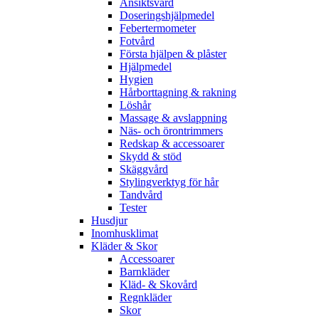
Ansiktsvård
Doseringshjälpmedel
Febertermometer
Fotvård
Första hjälpen & plåster
Hjälpmedel
Hygien
Hårborttagning & rakning
Löshår
Massage & avslappning
Näs- och örontrimmers
Redskap & accessoarer
Skydd & stöd
Skäggvård
Stylingverktyg för hår
Tandvård
Tester
Husdjur
Inomhusklimat
Kläder & Skor
Accessoarer
Barnkläder
Kläd- & Skovård
Regnkläder
Skor