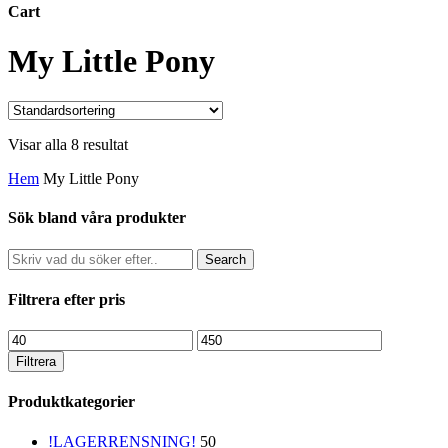
Cart
Close
My Little Pony
Cart
Visar alla 8 resultat
Hem
My Little Pony
Sök bland våra produkter
Search
Filtrera efter pris
Min
Max
pris
pris
Filtrera
Produktkategorier
!LAGERRENSNING!
50