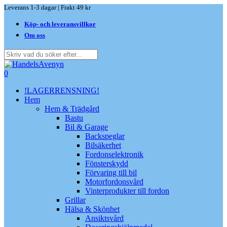
Skip
Leverans 1-3 dagar | Frakt 49 kr
to
Köp- och leveransvillkor
main
content
Om oss
Close
Search
search
0
Menu
!LAGERRENSNING!
Hem
Hem & Trädgård
Bastu
Bil & Garage
Backspeglar
Bilsäkerhet
Fordonselektronik
Fönsterskydd
Förvaring till bil
Motorfordonsvård
Vinterprodukter till fordon
Grillar
Hälsa & Skönhet
Ansiktsvård