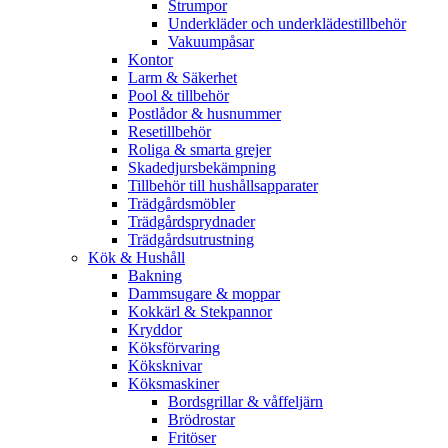
Strumpor
Underkläder och underklädestillbehör
Vakuumpåsar
Kontor
Larm & Säkerhet
Pool & tillbehör
Postlådor & husnummer
Resetillbehör
Roliga & smarta grejer
Skadedjursbekämpning
Tillbehör till hushållsapparater
Trädgårdsmöbler
Trädgårdsprydnader
Trädgårdsutrustning
Kök & Hushåll
Bakning
Dammsugare & moppar
Kokkärl & Stekpannor
Kryddor
Köksförvaring
Köksknivar
Köksmaskiner
Bordsgrillar & våffeljärn
Brödrostar
Fritöser