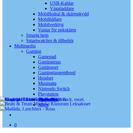
USB-Kablar
Väggladdare
Mobilfodral & skärmskydd
Mobilhållare
Mobilverktyg
Vantar för pekskärm
Smarta hem
Smartwatches & tillbehör
Multimedia
Gaming
Gamepad
Gamingmus
Gamingset
Gamingtangentbord
Headset
Musmatta
Nintendo Switch
Playstation
Spelkonsol
Xbox
search
0