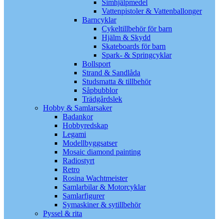
Simhjälpmedel
Vattenpistoler & Vattenballonger
Barncyklar
Cykeltillbehör för barn
Hjälm & Skydd
Skateboards för barn
Spark- & Springcyklar
Bollsport
Strand & Sandlåda
Studsmatta & tillbehör
Såpbubblor
Trädgårdslek
Hobby & Samlarsaker
Badankor
Hobbyredskap
Legami
Modellbyggsatser
Mosaic diamond painting
Radiostyrt
Retro
Rosina Wachtmeister
Samlarbilar & Motorcyklar
Samlarfigurer
Symaskiner & sytillbehör
Pyssel & rita