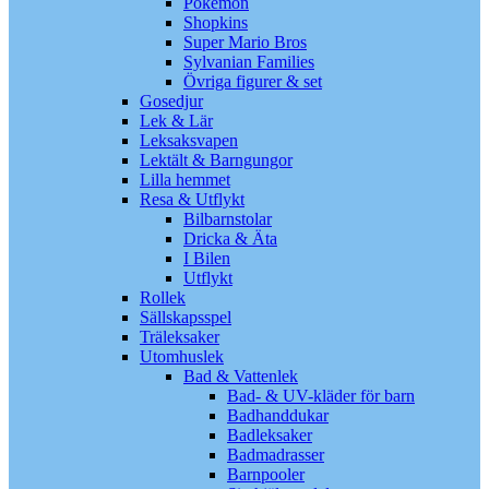
Pokémon
Shopkins
Super Mario Bros
Sylvanian Families
Övriga figurer & set
Gosedjur
Lek & Lär
Leksaksvapen
Lektält & Barngungor
Lilla hemmet
Resa & Utflykt
Bilbarnstolar
Dricka & Äta
I Bilen
Utflykt
Rollek
Sällskapsspel
Träleksaker
Utomhuslek
Bad & Vattenlek
Bad- & UV-kläder för barn
Badhanddukar
Badleksaker
Badmadrasser
Barnpooler