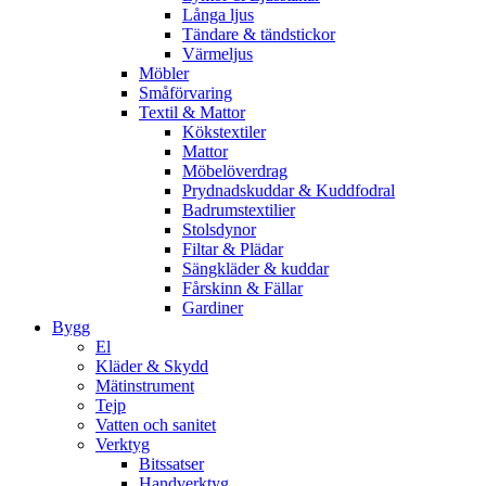
Långa ljus
Tändare & tändstickor
Värmeljus
Möbler
Småförvaring
Textil & Mattor
Kökstextiler
Mattor
Möbelöverdrag
Prydnadskuddar & Kuddfodral
Badrumstextilier
Stolsdynor
Filtar & Plädar
Sängkläder & kuddar
Fårskinn & Fällar
Gardiner
Bygg
El
Kläder & Skydd
Mätinstrument
Tejp
Vatten och sanitet
Verktyg
Bitssatser
Handverktyg