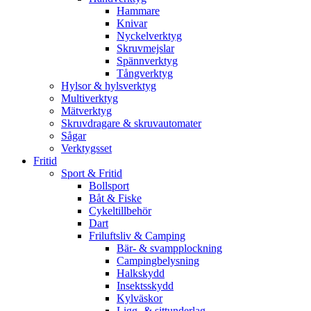
Hammare
Knivar
Nyckelverktyg
Skruvmejslar
Spännverktyg
Tångverktyg
Hylsor & hylsverktyg
Multiverktyg
Mätverktyg
Skruvdragare & skruvautomater
Sågar
Verktygsset
Fritid
Sport & Fritid
Bollsport
Båt & Fiske
Cykeltillbehör
Dart
Friluftsliv & Camping
Bär- & svampplockning
Campingbelysning
Halkskydd
Insektsskydd
Kylväskor
Ligg- & sittunderlag