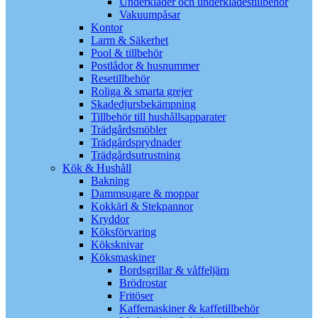
Underkläder och underklädestillbehör
Vakuumpåsar
Kontor
Larm & Säkerhet
Pool & tillbehör
Postlådor & husnummer
Resetillbehör
Roliga & smarta grejer
Skadedjursbekämpning
Tillbehör till hushållsapparater
Trädgårdsmöbler
Trädgårdsprydnader
Trädgårdsutrustning
Kök & Hushåll
Bakning
Dammsugare & moppar
Kokkärl & Stekpannor
Kryddor
Köksförvaring
Köksknivar
Köksmaskiner
Bordsgrillar & våffeljärn
Brödrostar
Fritöser
Kaffemaskiner & kaffetillbehör