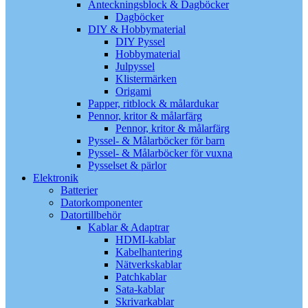
Anteckningsblock & Dagböcker
Dagböcker
DIY & Hobbymaterial
DIY Pyssel
Hobbymaterial
Julpyssel
Klistermärken
Origami
Papper, ritblock & målardukar
Pennor, kritor & målarfärg
Pennor, kritor & målarfärg
Pyssel- & Målarböcker för barn
Pyssel- & Målarböcker för vuxna
Pysselset & pärlor
Elektronik
Batterier
Datorkomponenter
Datortillbehör
Kablar & Adaptrar
HDMI-kablar
Kabelhantering
Nätverkskablar
Patchkablar
Sata-kablar
Skrivarkablar