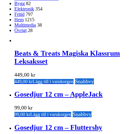
Bygg
82
Elektronik
354
Fritid
797
Hem
1215
Multimedia
38
Övrigt
28
Beats & Treats Magiska Klassrum
Leksaksset
449,00
kr
Snabbvy
449,00
kr
Lägg till i varukorgen
Gosedjur 12 cm – AppleJack
99,00
kr
Snabbvy
99,00
kr
Lägg till i varukorgen
Gosedjur 12 cm – Fluttershy