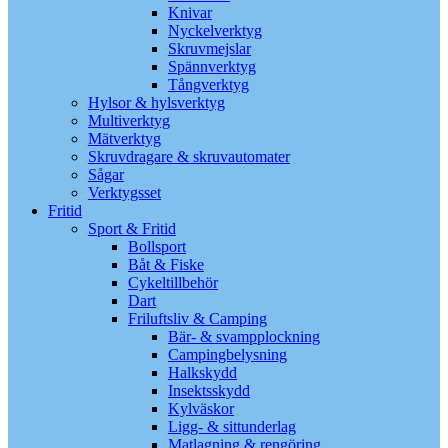
Knivar
Nyckelverktyg
Skruvmejslar
Spännverktyg
Tångverktyg
Hylsor & hylsverktyg
Multiverktyg
Mätverktyg
Skruvdragare & skruvautomater
Sågar
Verktygsset
Fritid
Sport & Fritid
Bollsport
Båt & Fiske
Cykeltillbehör
Dart
Friluftsliv & Camping
Bär- & svampplockning
Campingbelysning
Halkskydd
Insektsskydd
Kylväskor
Ligg- & sittunderlag
Matlagning & rengöring