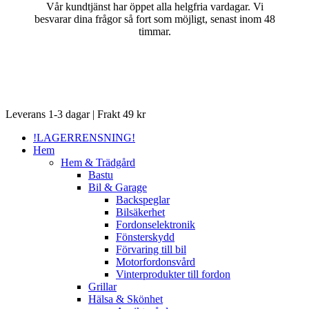
Vår kundtjänst har öppet alla helgfria vardagar. Vi
besvarar dina frågor så fort som möjligt, senast inom 48
timmar.
Close
Leverans 1-3 dagar | Frakt 49 kr
Menu
!LAGERRENSNING!
Hem
Hem & Trädgård
Bastu
Bil & Garage
Backspeglar
Bilsäkerhet
Fordonselektronik
Fönsterskydd
Förvaring till bil
Motorfordonsvård
Vinterprodukter till fordon
Grillar
Hälsa & Skönhet