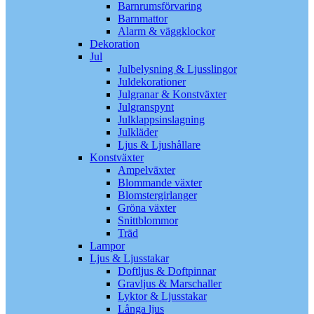
Barnrumsförvaring
Barnmattor
Alarm & väggklockor
Dekoration
Jul
Julbelysning & Ljusslingor
Juldekorationer
Julgranar & Konstväxter
Julgranspynt
Julklappsinslagning
Julkläder
Ljus & Ljushållare
Konstväxter
Ampelväxter
Blommande växter
Blomstergirlanger
Gröna växter
Snittblommor
Träd
Lampor
Ljus & Ljusstakar
Doftljus & Doftpinnar
Gravljus & Marschaller
Lyktor & Ljusstakar
Långa ljus