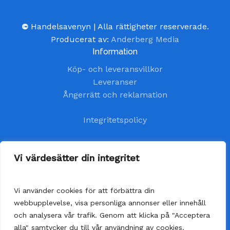
©
Handelsavenyn | Alla rättigheter reserverade.
Producerat av:
Anderberg Media
Information
Köp- och leveransvillkor
Leveranser
Ångerrätt och reklamation
Integritetspolicy
Kundtjänst
Vi värdesätter din integritet
kundservice@handelsavenyn.se
Vi använder cookies för att förbättra din
Vår kundtjänst har öppet alla helgfria vardagar.
webbupplevelse, visa personliga annonser eller innehåll
Vi besvarar dina frågor så fort som möjligt,
och analysera vår trafik. Genom att klicka på "Acceptera
senast inom 48 timmar.
alla" samtycker du till vår användning av cookies.