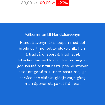
Det
Det
89,00
kr
69,00
-22%
kr
ursprungliga
nuvarande
priset
priset
var:
är:
89,00 kr.
69,00 kr.
Välkommen till Handelsavenyn
Handelsavenyn är shoppen med det
breda sortimentet av elektronik, hem
& trädgård, sport & fritid, spel,
leksaker, barnartiklar och inredning av
god kvalité och till bästa pris. Vi strävar
efter att ge våra kunder bästa möjliga
service och skänka glädje varje gång
man öppnar ett paket från oss.