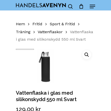
Skip
Menu
to
Close
Cart
search
Cart
main
content
Hem
Fritid
Sport & Fritid
Träning
Vattenflaskor
Vattenflaska
i glas med silikonskydd 550 ml Svart
Vattenflaska i glas med
silikonskydd 550 ml Svart
129,00
kr