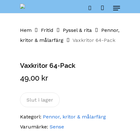
Skip
Menu
to
Close
Cart
search
Cart
main
content
Hem
Fritid
Pyssel & rita
Pennor,
kritor & målarfärg
Vaxkritor 64-Pack
Vaxkritor 64-Pack
49,00
kr
Slut i lager
Kategori:
Pennor, kritor & målarfärg
Varumärke:
Sense