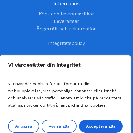
Information
Köp- och leveransvillkor
Leveranser
Ångerrätt och reklamation
Integritetspolicy
Kundtjänst
Vi värdesätter din integritet
kundservice@handelsavenyn.se
Vi använder cookies för att förbättra din
Vår kundtjänst har öppet alla helgfria vardagar.
webbupplevelse, visa personliga annonser eller innehåll
Vi besvarar dina frågor så fort som möjligt,
och analysera vår trafik. Genom att klicka på "Acceptera
senast inom 48 timmar.
alla" samtycker du till vår användning av cookies.
Anpassa
Avvisa alla
Acceptera alla