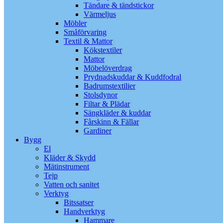
Tändare & tändstickor
Värmeljus
Möbler
Småförvaring
Textil & Mattor
Kökstextiler
Mattor
Möbelöverdrag
Prydnadskuddar & Kuddfodral
Badrumstextilier
Stolsdynor
Filtar & Plädar
Sängkläder & kuddar
Fårskinn & Fällar
Gardiner
Bygg
El
Kläder & Skydd
Mätinstrument
Tejp
Vatten och sanitet
Verktyg
Bitssatser
Handverktyg
Hammare