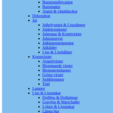
Barnrumsförvaring
Barnmattor
Alarm & väggklockor
Dekoration
Jul
Julbelysning & Ljusslingor
Juldekorationer
Julgranar & Konstväxter
Julgranspynt
Julklappsinslagning
Julkläder
Ljus & Ljushållare
Konstväxter
Ampelväxter
Blommande växter
Blomstergirlanger
Gröna växter
Snittblommor
Träd
Lampor
Ljus & Ljusstakar
Doftljus & Doftpinnar
Gravljus & Marschaller
Lyktor & Ljusstakar
Långa ljus