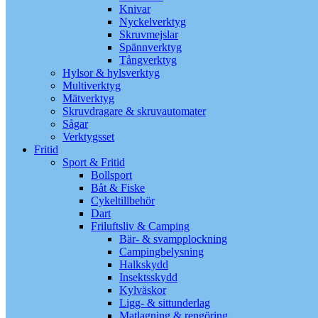
Knivar
Nyckelverktyg
Skruvmejslar
Spännverktyg
Tångverktyg
Hylsor & hylsverktyg
Multiverktyg
Mätverktyg
Skruvdragare & skruvautomater
Sågar
Verktygsset
Fritid
Sport & Fritid
Bollsport
Båt & Fiske
Cykeltillbehör
Dart
Friluftsliv & Camping
Bär- & svampplockning
Campingbelysning
Halkskydd
Insektsskydd
Kylväskor
Ligg- & sittunderlag
Matlagning & rengöring