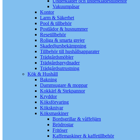
Underkläder och underklädestillbehör
Vakuumpåsar
Kontor
Larm & Säkerhet
Pool & tillbehör
Postlådor & husnummer
Resetillbehör
Roliga & smarta grejer
Skadedjursbekämpning
Tillbehör till hushållsapparater
Trädgårdsmöbler
Trädgårdsprydnader
Trädgårdsutrustning
Kök & Hushåll
Bakning
Dammsugare & moppar
Kokkärl & Stekpannor
Kryddor
Köksförvaring
Köksknivar
Köksmaskiner
Bordsgrillar & våffeljärn
Brödrostar
Fritöser
Kaffemaskiner & kaffetillbehör