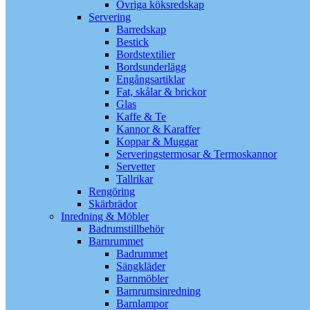
Övriga köksredskap
Servering
Barredskap
Bestick
Bordstextilier
Bordsunderlägg
Engångsartiklar
Fat, skålar & brickor
Glas
Kaffe & Te
Kannor & Karaffer
Koppar & Muggar
Serveringstermosar & Termoskannor
Servetter
Tallrikar
Rengöring
Skärbrädor
Inredning & Möbler
Badrumstillbehör
Barnrummet
Badrummet
Sängkläder
Barnmöbler
Barnrumsinredning
Barnlampor