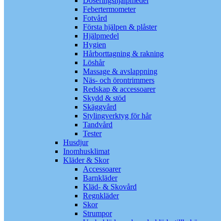
Doseringshjälpmedel
Febertermometer
Fotvård
Första hjälpen & plåster
Hjälpmedel
Hygien
Hårborttagning & rakning
Löshår
Massage & avslappning
Näs- och örontrimmers
Redskap & accessoarer
Skydd & stöd
Skäggvård
Stylingverktyg för hår
Tandvård
Tester
Husdjur
Inomhusklimat
Kläder & Skor
Accessoarer
Barnkläder
Kläd- & Skovård
Regnkläder
Skor
Strumpor