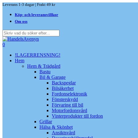
Skip
Leverans 1-3 dagar | Frakt 49 kr
to
Köp- och leveransvillkor
main
content
Om oss
Close
Search
search
0
Menu
!LAGERRENSNING!
Hem
Hem & Trädgård
Bastu
Bil & Garage
Backspeglar
Bilsäkerhet
Fordonselektronik
Fönsterskydd
Förvaring till bil
Motorfordonsvård
Vinterprodukter till fordon
Grillar
Hälsa & Skönhet
Ansiktsvård