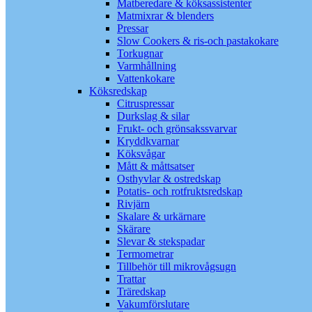
Matberedare & köksassistenter
Matmixrar & blenders
Pressar
Slow Cookers & ris-och pastakokare
Torkugnar
Varmhållning
Vattenkokare
Köksredskap
Citruspressar
Durkslag & silar
Frukt- och grönsakssvarvar
Kryddkvarnar
Köksvågar
Mått & måttsatser
Osthyvlar & ostredskap
Potatis- och rotfruktsredskap
Rivjärn
Skalare & urkärnare
Skärare
Slevar & stekspadar
Termometrar
Tillbehör till mikrovågsugn
Trattar
Träredskap
Vakumförslutare