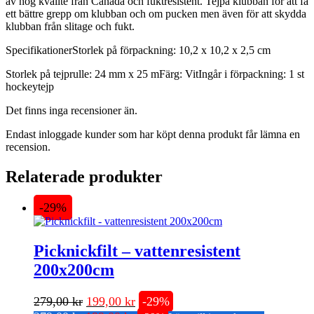
av hög kvalité från Canada och fuktresistent. Tejpa klubban för att få
ett bättre grepp om klubban och om pucken men även för att skydda
klubban från slitage och fukt.
SpecifikationerStorlek på förpackning: 10,2 x 10,2 x 2,5 cm
Storlek på tejprulle: 24 mm x 25 mFärg: VitIngår i förpackning: 1 st
hockeytejp
Det finns inga recensioner än.
Endast inloggade kunder som har köpt denna produkt får lämna en
recension.
Relaterade produkter
-29%
Picknickfilt – vattenresistent
200x200cm
Det
Det
279,00
kr
199,00
kr
-29%