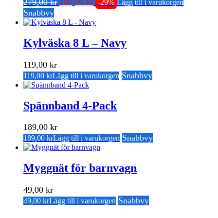
Det
Det
ursprungliga
nuvarande
279,00
kr
199,00
kr
-29%
Lägg till i varukorgen
ursprungliga
nuvarande
priset
priset
Snabbvy
priset
priset
var:
är:
var:
är:
279,00 kr.
199,00 kr.
279,00 kr.
199,00 kr.
Kylväska 8 L – Navy
119,00
kr
Snabbvy
119,00
kr
Lägg till i varukorgen
Spännband 4-Pack
189,00
kr
Snabbvy
189,00
kr
Lägg till i varukorgen
Myggnät för barnvagn
49,00
kr
Snabbvy
49,00
kr
Lägg till i varukorgen