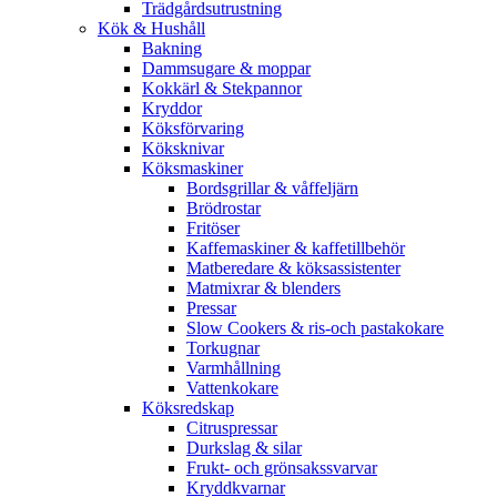
Trädgårdsutrustning
Kök & Hushåll
Bakning
Dammsugare & moppar
Kokkärl & Stekpannor
Kryddor
Köksförvaring
Köksknivar
Köksmaskiner
Bordsgrillar & våffeljärn
Brödrostar
Fritöser
Kaffemaskiner & kaffetillbehör
Matberedare & köksassistenter
Matmixrar & blenders
Pressar
Slow Cookers & ris-och pastakokare
Torkugnar
Varmhållning
Vattenkokare
Köksredskap
Citruspressar
Durkslag & silar
Frukt- och grönsakssvarvar
Kryddkvarnar