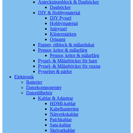
Anteckningsblock & Dagböcker
Dagböcker
DIY & Hobbymaterial
DIY Pyssel
Hobbymaterial
Julpyssel
Klistermärken
Origami
Papper, ritblock & målardukar
Pennor, kritor & målarfärg
Pennor, kritor & målarfärg
Pyssel- & Målarböcker för barn
Pyssel- & Målarböcker för vuxna
Pysselset & pärlor
Elektronik
Batterier
Datorkomponenter
Datortillbehör
Kablar & Adaptrar
HDMI-kablar
Kabelhantering
Nätverkskablar
Patchkablar
Sata-kablar
Skrivarkablar