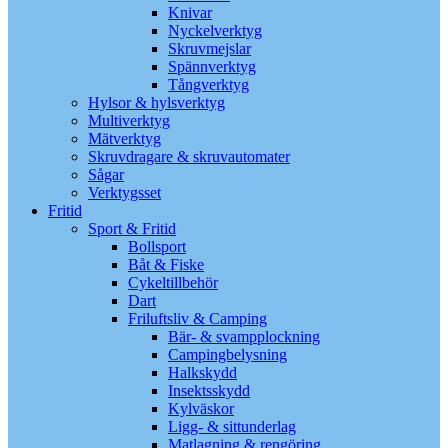
Knivar
Nyckelverktyg
Skruvmejslar
Spännverktyg
Tångverktyg
Hylsor & hylsverktyg
Multiverktyg
Mätverktyg
Skruvdragare & skruvautomater
Sågar
Verktygsset
Fritid
Sport & Fritid
Bollsport
Båt & Fiske
Cykeltillbehör
Dart
Friluftsliv & Camping
Bär- & svampplockning
Campingbelysning
Halkskydd
Insektsskydd
Kylväskor
Ligg- & sittunderlag
Matlagning & rengöring