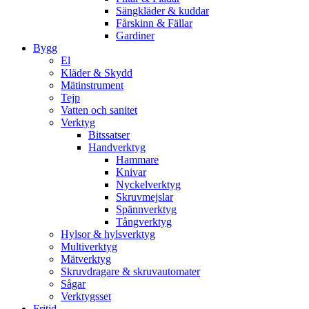
Sängkläder & kuddar
Fårskinn & Fällar
Gardiner
Bygg
El
Kläder & Skydd
Mätinstrument
Tejp
Vatten och sanitet
Verktyg
Bitssatser
Handverktyg
Hammare
Knivar
Nyckelverktyg
Skruvmejslar
Spännverktyg
Tångverktyg
Hylsor & hylsverktyg
Multiverktyg
Mätverktyg
Skruvdragare & skruvautomater
Sågar
Verktygsset
Fritid