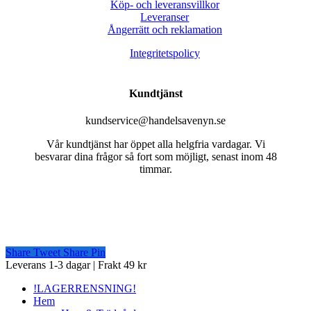
Köp- och leveransvillkor
Leveranser
Ångerrätt och reklamation
Integritetspolicy
Kundtjänst
kundservice@handelsavenyn.se
Vår kundtjänst har öppet alla helgfria vardagar. Vi
besvarar dina frågor så fort som möjligt, senast inom 48
timmar.
Share
Tweet
Share
Pin
Close
Leverans 1-3 dagar | Frakt 49 kr
Menu
!LAGERRENSNING!
Hem