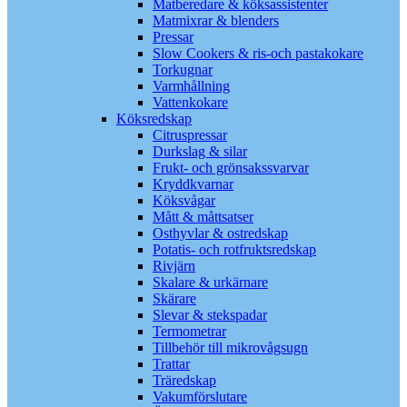
Matberedare & köksassistenter
Matmixrar & blenders
Pressar
Slow Cookers & ris-och pastakokare
Torkugnar
Varmhållning
Vattenkokare
Köksredskap
Citruspressar
Durkslag & silar
Frukt- och grönsakssvarvar
Kryddkvarnar
Köksvågar
Mått & måttsatser
Osthyvlar & ostredskap
Potatis- och rotfruktsredskap
Rivjärn
Skalare & urkärnare
Skärare
Slevar & stekspadar
Termometrar
Tillbehör till mikrovågsugn
Trattar
Träredskap
Vakumförslutare