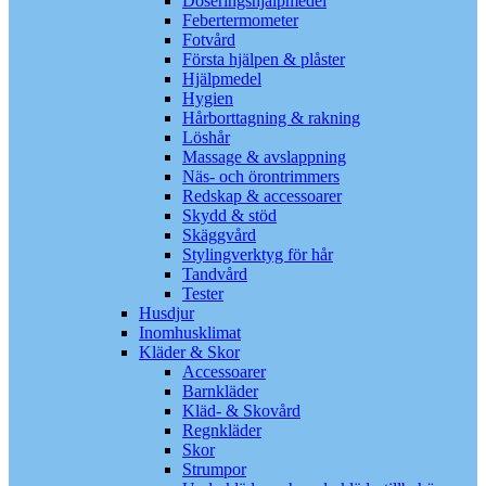
Doseringshjälpmedel
Febertermometer
Fotvård
Första hjälpen & plåster
Hjälpmedel
Hygien
Hårborttagning & rakning
Löshår
Massage & avslappning
Näs- och örontrimmers
Redskap & accessoarer
Skydd & stöd
Skäggvård
Stylingverktyg för hår
Tandvård
Tester
Husdjur
Inomhusklimat
Kläder & Skor
Accessoarer
Barnkläder
Kläd- & Skovård
Regnkläder
Skor
Strumpor