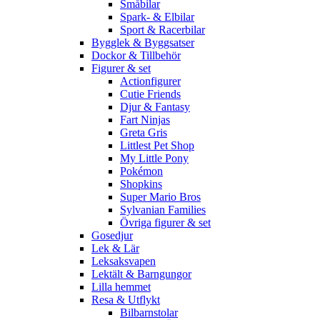
Småbilar
Spark- & Elbilar
Sport & Racerbilar
Bygglek & Byggsatser
Dockor & Tillbehör
Figurer & set
Actionfigurer
Cutie Friends
Djur & Fantasy
Fart Ninjas
Greta Gris
Littlest Pet Shop
My Little Pony
Pokémon
Shopkins
Super Mario Bros
Sylvanian Families
Övriga figurer & set
Gosedjur
Lek & Lär
Leksaksvapen
Lektält & Barngungor
Lilla hemmet
Resa & Utflykt
Bilbarnstolar