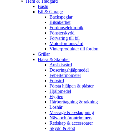
Hem & Trädgård
Bastu
Bil & Garage
Backspeglar
Bilsäkerhet
Fordonselektronik
Fönsterskydd
Förvaring till bil
Motorfordonsvård
Vinterprodukter till fordon
Grillar
Hälsa & Skönhet
Ansiktsvård
Doseringshjälpmedel
Febertermometer
Fotvård
Första hjälpen & plåster
Hjälpmedel
Hygien
Hårborttagning & rakning
Löshår
Massage & avslappning
Näs- och örontrimmers
Redskap & accessoarer
Skydd & stöd