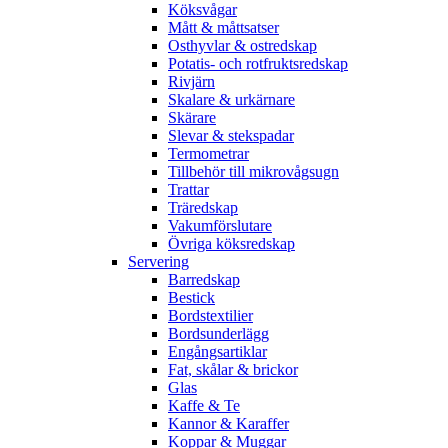
Köksvågar
Mått & måttsatser
Osthyvlar & ostredskap
Potatis- och rotfruktsredskap
Rivjärn
Skalare & urkärnare
Skärare
Slevar & stekspadar
Termometrar
Tillbehör till mikrovågsugn
Trattar
Träredskap
Vakumförslutare
Övriga köksredskap
Servering
Barredskap
Bestick
Bordstextilier
Bordsunderlägg
Engångsartiklar
Fat, skålar & brickor
Glas
Kaffe & Te
Kannor & Karaffer
Koppar & Muggar