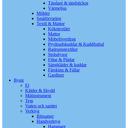
Tändare & tändstickor
Värmeljus
Möbler
Småförvaring
Textil & Mattor
Kökstextiler
Mattor
Möbelöverdrag
Prydnadskuddar & Kuddfodral
Badrumstextilier
Stolsdynor
Filtar & Plädar
Sängkläder & kuddar
Fårskinn & Fällar
Gardiner
Bygg
El
Kläder & Skydd
Mätinstrument
Tejp
Vatten och sanitet
Verktyg
Bitssatser
Handverktyg
Hammare