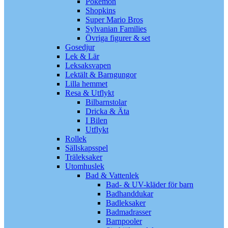
Pokémon
Shopkins
Super Mario Bros
Sylvanian Families
Övriga figurer & set
Gosedjur
Lek & Lär
Leksaksvapen
Lektält & Barngungor
Lilla hemmet
Resa & Utflykt
Bilbarnstolar
Dricka & Äta
I Bilen
Utflykt
Rollek
Sällskapsspel
Träleksaker
Utomhuslek
Bad & Vattenlek
Bad- & UV-kläder för barn
Badhanddukar
Badleksaker
Badmadrasser
Barnpooler