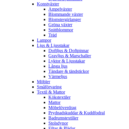
Konstväxter
Ampelväxter
Blommande växter
Blomstergirlanger
Gröna växter
Snittblommor
Träd
Lampor
Ljus & Ljusstakar
Doftljus & Doftpinnar
Gravljus & Marschaller
Lyktor & Ljusstakar
Långa ljus
Tändare & tändstickor
Värmeljus
Möbler
Småförvaring
Textil & Mattor
Kökstextiler
Mattor
Möbelöverdrag
Prydnadskuddar & Kuddfodral
Badrumstextilier
Stolsdynor
Filtar & Plädar