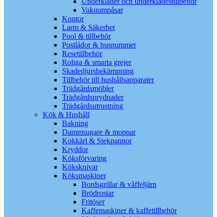
Underkläder och underklädestillbehör
Vakuumpåsar
Kontor
Larm & Säkerhet
Pool & tillbehör
Postlådor & husnummer
Resetillbehör
Roliga & smarta grejer
Skadedjursbekämpning
Tillbehör till hushållsapparater
Trädgårdsmöbler
Trädgårdsprydnader
Trädgårdsutrustning
Kök & Hushåll
Bakning
Dammsugare & moppar
Kokkärl & Stekpannor
Kryddor
Köksförvaring
Köksknivar
Köksmaskiner
Bordsgrillar & våffeljärn
Brödrostar
Fritöser
Kaffemaskiner & kaffetillbehör