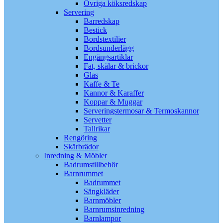
Övriga köksredskap
Servering
Barredskap
Bestick
Bordstextilier
Bordsunderlägg
Engångsartiklar
Fat, skålar & brickor
Glas
Kaffe & Te
Kannor & Karaffer
Koppar & Muggar
Serveringstermosar & Termoskannor
Servetter
Tallrikar
Rengöring
Skärbrädor
Inredning & Möbler
Badrumstillbehör
Barnrummet
Badrummet
Sängkläder
Barnmöbler
Barnrumsinredning
Barnlampor