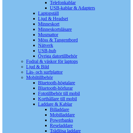
Telefonkablar
USB-kablar & Adapters
Laptopställ
Ljud & Headset
Minneskort
Minneskortsläsare
Musmattor
Möss & Tangentbord
Nätverk
USB-hub
Övriga datortillbehör
Fodral & väskor för laptops
Ljud & Bild
Läs- och surfplattor
Mobiltillbehör
Bluetooth-högtalare
Bluetooth-hörlurar
Fototillbehör till mobil
Korthållare till mobil
Laddare & Kablar
Billaddare
Mobilladdare
Powerbanks
Reseladdare
Trådlösa laddare