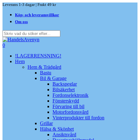
Skip
Leverans 1-3 dagar | Frakt 49 kr
to
Köp- och leveransvillkor
main
content
Om oss
Close
Search
search
0
Menu
!LAGERRENSNING!
Hem
Hem & Trädgård
Bastu
Bil & Garage
Backspeglar
Bilsäkerhet
Fordonselektronik
Fönsterskydd
Förvaring till bil
Motorfordonsvård
Vinterprodukter till fordon
Grillar
Hälsa & Skönhet
Ansiktsvård