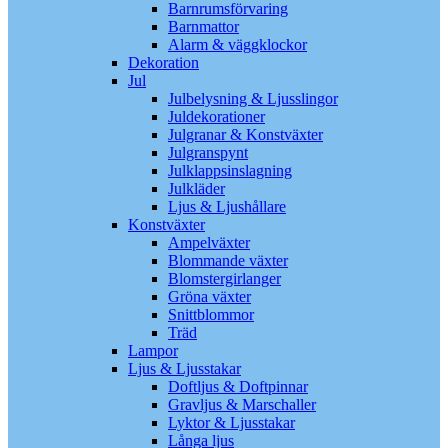
Barnrumsförvaring
Barnmattor
Alarm & väggklockor
Dekoration
Jul
Julbelysning & Ljusslingor
Juldekorationer
Julgranar & Konstväxter
Julgranspynt
Julklappsinslagning
Julkläder
Ljus & Ljushållare
Konstväxter
Ampelväxter
Blommande växter
Blomstergirlanger
Gröna växter
Snittblommor
Träd
Lampor
Ljus & Ljusstakar
Doftljus & Doftpinnar
Gravljus & Marschaller
Lyktor & Ljusstakar
Långa ljus