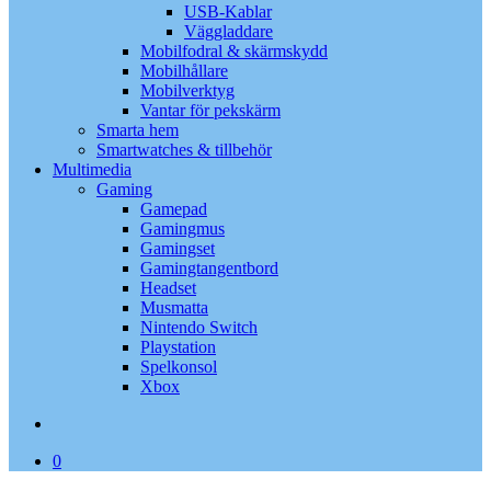
USB-Kablar
Väggladdare
Mobilfodral & skärmskydd
Mobilhållare
Mobilverktyg
Vantar för pekskärm
Smarta hem
Smartwatches & tillbehör
Multimedia
Gaming
Gamepad
Gamingmus
Gamingset
Gamingtangentbord
Headset
Musmatta
Nintendo Switch
Playstation
Spelkonsol
Xbox
search
0