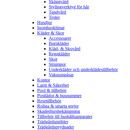
Skäggvård
Stylingverktyg för hår
Tandvård
Tester
Husdjur
Inomhusklimat
Kläder & Skor
Accessoarer
Barnkläder
Kläd- & Skovård
Regnkläder
Skor
Strumpor
Underkläder och underklädestillbehör
Vakuumpåsar
Kontor
Larm & Säkerhet
Pool & tillbehör
Postlådor & husnummer
Resetillbehör
Roliga & smarta grejer
Skadedjursbekämpning
Tillbehör till hushållsapparater
Trädgårdsmöbler
Trädgårdsprydnader