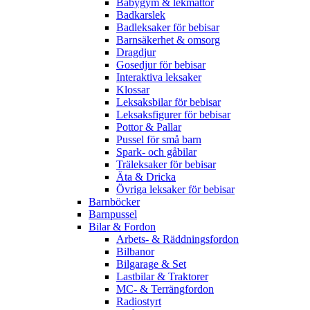
Babygym & lekmattor
Badkarslek
Badleksaker för bebisar
Barnsäkerhet & omsorg
Dragdjur
Gosedjur för bebisar
Interaktiva leksaker
Klossar
Leksaksbilar för bebisar
Leksaksfigurer för bebisar
Pottor & Pallar
Pussel för små barn
Spark- och gåbilar
Träleksaker för bebisar
Äta & Dricka
Övriga leksaker för bebisar
Barnböcker
Barnpussel
Bilar & Fordon
Arbets- & Räddningsfordon
Bilbanor
Bilgarage & Set
Lastbilar & Traktorer
MC- & Terrängfordon
Radiostyrt