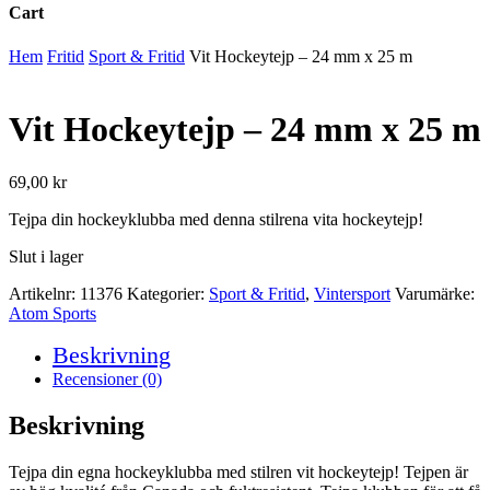
Cart
Close
Hem
Fritid
Sport & Fritid
Vit Hockeytejp – 24 mm x 25 m
Cart
Vit Hockeytejp – 24 mm x 25 m
69,00
kr
Tejpa din hockeyklubba med denna stilrena vita hockeytejp!
Slut i lager
Artikelnr:
11376
Kategorier:
Sport & Fritid
,
Vintersport
Varumärke:
Atom Sports
Beskrivning
Recensioner (0)
Beskrivning
Tejpa din egna hockeyklubba med stilren vit hockeytejp! Tejpen är