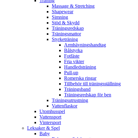
Träning
Massage & Stretching
Shapewear
Simning
Stöd & Skydd
Träningsredskap
Träningsmattor
Styrketräning
Armhävningshandtag
Bålstyrka
Fotfäste
Fria vikter
Handledsträning
Pull-up
Romerska ringar
Tillbehör till träningsställning
Träningsband
Träningsredskap för ben
Träningsutrustning
Vattenflaskor
Utomhusspel
Vattensport
Vintersport
Leksaker & Spel
Baby