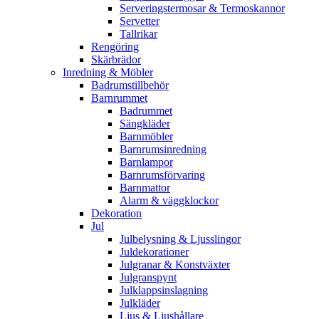
Serveringstermosar & Termoskannor
Servetter
Tallrikar
Rengöring
Skärbrädor
Inredning & Möbler
Badrumstillbehör
Barnrummet
Badrummet
Sängkläder
Barnmöbler
Barnrumsinredning
Barnlampor
Barnrumsförvaring
Barnmattor
Alarm & väggklockor
Dekoration
Jul
Julbelysning & Ljusslingor
Juldekorationer
Julgranar & Konstväxter
Julgranspynt
Julklappsinslagning
Julkläder
Ljus & Ljushållare