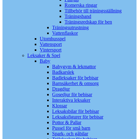
Romerska ringar
Tillbehör till träningsställning
Träningsband
Träningsredskap för ben
Träningsutrustning
Vattenflaskor
Utomhusspel
Vattensport
Vintersport
Leksaker & Spel
Baby
Babygym & lekmattor
Badkarslek
Badleksaker för bebisar
Barnsäkerhet & omsorg
Dragdjur
Gosedjur för bebisar
Interaktiva leksaker
Klossar
Leksaksbilar för bebisar
Leksaksfigurer för bebisar
Pottor & Pallar
Pussel för små barn
Spark- och gåbilar