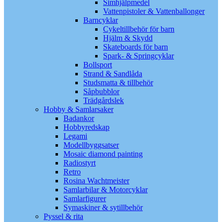
Simhjälpmedel
Vattenpistoler & Vattenballonger
Barncyklar
Cykeltillbehör för barn
Hjälm & Skydd
Skateboards för barn
Spark- & Springcyklar
Bollsport
Strand & Sandlåda
Studsmatta & tillbehör
Såpbubblor
Trädgårdslek
Hobby & Samlarsaker
Badankor
Hobbyredskap
Legami
Modellbyggsatser
Mosaic diamond painting
Radiostyrt
Retro
Rosina Wachtmeister
Samlarbilar & Motorcyklar
Samlarfigurer
Symaskiner & sytillbehör
Pyssel & rita