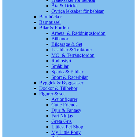
Träleksaker för bebisar
Äta & Dricka
Övriga leksaker för bebisar
Barnböcker
Barnpussel
Bilar & Fordon
Arbets- & Räddningsfordon
Bilbanor
Bilgarage & Set
Lastbilar & Traktorer
MC- & Terrängfordon
Radiostyrt
Småbilar
Spark- & Elbilar
Sport & Racerbilar
Bygglek & Byggsatser
Dockor & Tillbehör
Figurer & set
Actionfigurer
Cutie Friends
Djur & Fantasy
Fart Ninjas
Greta Gris
Littlest Pet Shop
My Little Pony