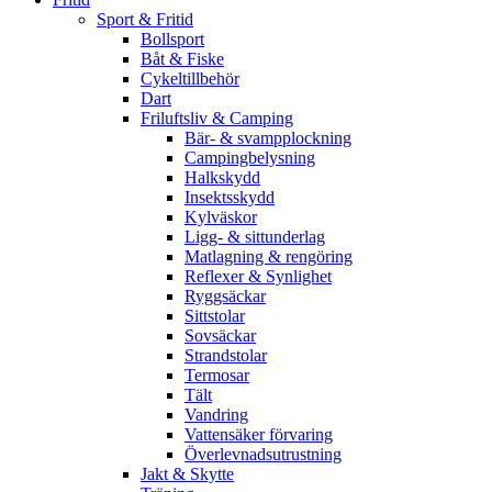
Sport & Fritid
Bollsport
Båt & Fiske
Cykeltillbehör
Dart
Friluftsliv & Camping
Bär- & svampplockning
Campingbelysning
Halkskydd
Insektsskydd
Kylväskor
Ligg- & sittunderlag
Matlagning & rengöring
Reflexer & Synlighet
Ryggsäckar
Sittstolar
Sovsäckar
Strandstolar
Termosar
Tält
Vandring
Vattensäker förvaring
Överlevnadsutrustning
Jakt & Skytte