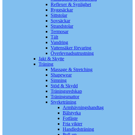
Reflexer & Synlighet
Ryggsäckar
Sittstolar
Sovsäckar
Strandstolar
Termosar
Tält
Vandring
Vattensäker förvaring
Överlevnadsutrustning
Jakt & Skytte
Träning
Massage & Stretching
Shapewear
Simning
Stöd & Skydd
Träningsredskap
Träningsmattor
Styrketräning
Armhävningshandtag
Bålstyrka
Fotfäste
Fria vikter
Handledsträning
Pull-up