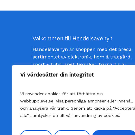
Välkommen till Handelsavenyn
Handelsavenyn är shoppen med det breda
sortimentet av elektronik, hem & trädgård,
sport & fritid, spel, leksaker, barnartiklar
och inredning av god kvalité och till bästa
Vi värdesätter din integritet
pris. Vi strävar efter att ge våra kunder
bästa möjliga service och skänka glädje
Vi använder cookies för att förbättra din
varje gång man öppnar ett paket från oss.
webbupplevelse, visa personliga annonser eller innehåll
och analysera vår trafik. Genom att klicka på "Accepter
alla" samtycker du till vår användning av cookies.
©
Handelsavenyn | Alla rättigheter reserver
Producerat av:
Anderberg Media