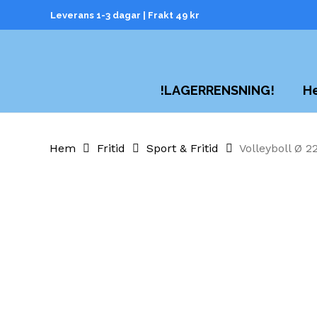
Skip
Leverans 1-3 dagar | Frakt 49 kr
to
main
content
H
!LAGERRENSNING!
Hem
Fritid
Sport & Fritid
Volleyboll Ø 