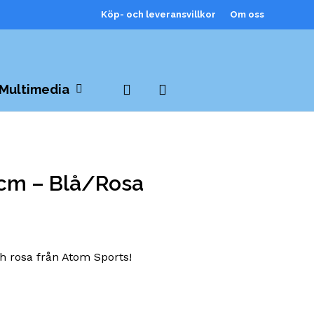
Köp- och leveransvillkor
Om oss
Close
Cart
search
Multimedia
 cm – Blå/Rosa
och rosa från Atom Sports!