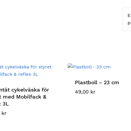
E
p
Plastboll – 23 cm
ntät cykelväska för
49,00
kr
t med Mobilfack &
x 3L
0
kr