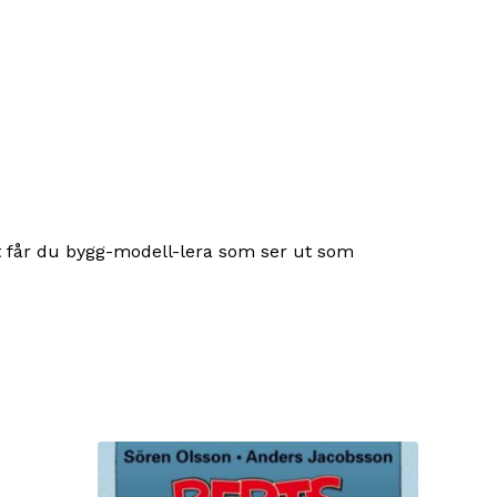
et får du bygg-modell-lera som ser ut som
a produkter i varukorgen.
Go to shop