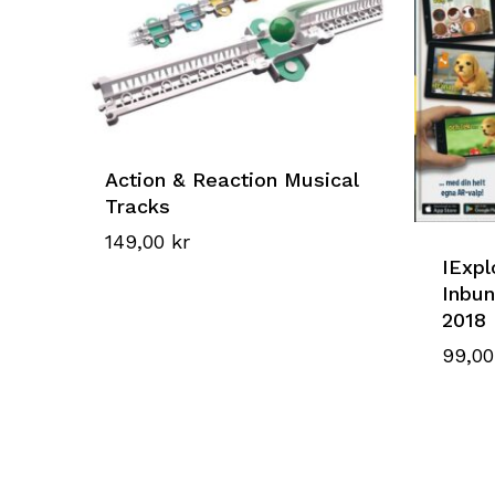
Action & Reaction Musical
Tracks
149,00
kr
IExpl
Inbun
2018
99,0