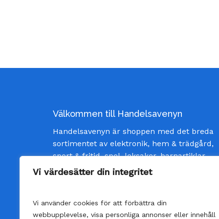
Välkommen till Handelsavenyn
Handelsavenyn är shoppen med det breda
sortimentet av elektronik, hem & trädgård,
sport & fritid, spel, leksaker, barnartiklar
och inredning av god kvalité och till bästa
Vi värdesätter din integritet
pris. Vi strävar efter att ge våra kunder
bästa möjliga service och skänka glädje
Vi använder cookies för att förbättra din
varje gång man öppnar ett paket från oss.
webbupplevelse, visa personliga annonser eller innehåll