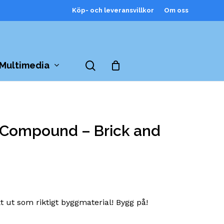
Köp- och leveransvillkor
Om oss
Close
Cart
search
Multimedia
 Compound – Brick and
 ut som riktigt byggmaterial! Bygg på!