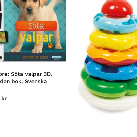
ore: Söta valpar 3D,
den bok, Svenska
0
kr