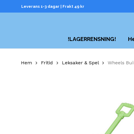
Skip
Leverans 1-3 dagar | Frakt 49 kr
to
main
content
H
!LAGERRENSNING!
Hem
Fritid
Leksaker & Spel
Wheels Bui