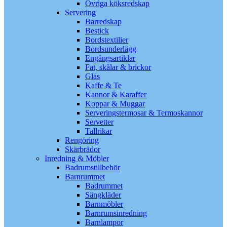
Övriga köksredskap
Servering
Barredskap
Bestick
Bordstextilier
Bordsunderlägg
Engångsartiklar
Fat, skålar & brickor
Glas
Kaffe & Te
Kannor & Karaffer
Koppar & Muggar
Serveringstermosar & Termoskannor
Servetter
Tallrikar
Rengöring
Skärbrädor
Inredning & Möbler
Badrumstillbehör
Barnrummet
Badrummet
Sängkläder
Barnmöbler
Barnrumsinredning
Barnlampor