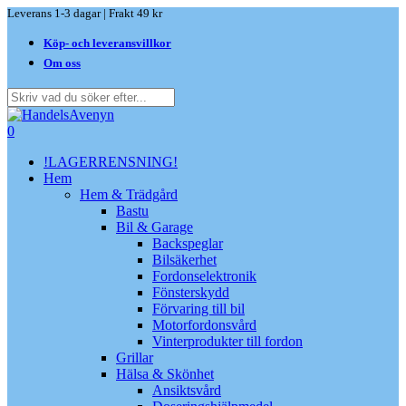
Skip
Leverans 1-3 dagar | Frakt 49 kr
to
Köp- och leveransvillkor
main
content
Om oss
Close
Search
search
0
Menu
!LAGERRENSNING!
Hem
Hem & Trädgård
Bastu
Bil & Garage
Backspeglar
Bilsäkerhet
Fordonselektronik
Fönsterskydd
Förvaring till bil
Motorfordonsvård
Vinterprodukter till fordon
Grillar
Hälsa & Skönhet
Ansiktsvård