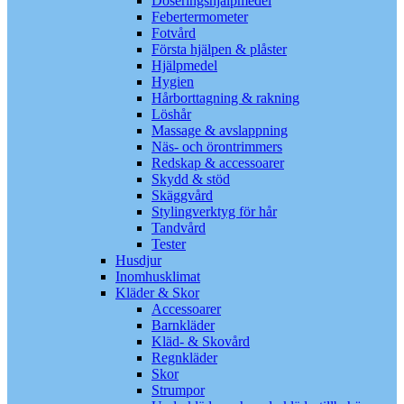
Doseringshjälpmedel
Febertermometer
Fotvård
Första hjälpen & plåster
Hjälpmedel
Hygien
Hårborttagning & rakning
Löshår
Massage & avslappning
Näs- och örontrimmers
Redskap & accessoarer
Skydd & stöd
Skäggvård
Stylingverktyg för hår
Tandvård
Tester
Husdjur
Inomhusklimat
Kläder & Skor
Accessoarer
Barnkläder
Kläd- & Skovård
Regnkläder
Skor
Strumpor