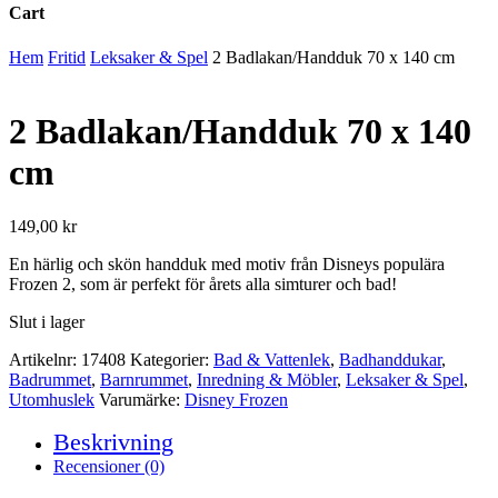
Cart
Close
Hem
Fritid
Leksaker & Spel
2 Badlakan/Handduk 70 x 140 cm
Cart
2 Badlakan/Handduk 70 x 140
cm
149,00
kr
En härlig och skön handduk med motiv från Disneys populära
Frozen 2, som är perfekt för årets alla simturer och bad!
Slut i lager
Artikelnr:
17408
Kategorier:
Bad & Vattenlek
,
Badhanddukar
,
Badrummet
,
Barnrummet
,
Inredning & Möbler
,
Leksaker & Spel
,
Utomhuslek
Varumärke:
Disney Frozen
Beskrivning
Recensioner (0)