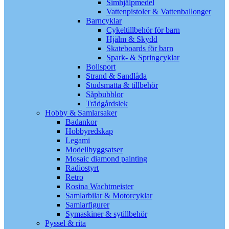
Simhjälpmedel
Vattenpistoler & Vattenballonger
Barncyklar
Cykeltillbehör för barn
Hjälm & Skydd
Skateboards för barn
Spark- & Springcyklar
Bollsport
Strand & Sandlåda
Studsmatta & tillbehör
Såpbubblor
Trädgårdslek
Hobby & Samlarsaker
Badankor
Hobbyredskap
Legami
Modellbyggsatser
Mosaic diamond painting
Radiostyrt
Retro
Rosina Wachtmeister
Samlarbilar & Motorcyklar
Samlarfigurer
Symaskiner & sytillbehör
Pyssel & rita