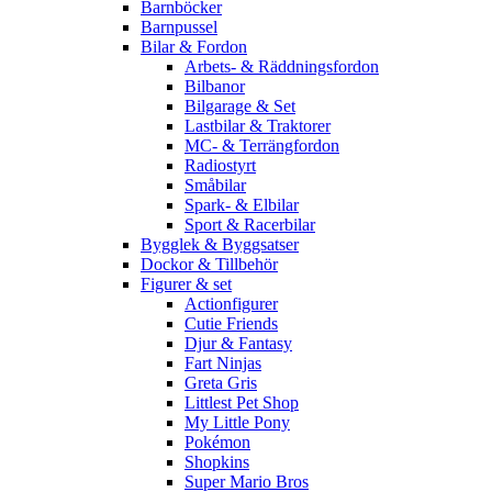
Barnböcker
Barnpussel
Bilar & Fordon
Arbets- & Räddningsfordon
Bilbanor
Bilgarage & Set
Lastbilar & Traktorer
MC- & Terrängfordon
Radiostyrt
Småbilar
Spark- & Elbilar
Sport & Racerbilar
Bygglek & Byggsatser
Dockor & Tillbehör
Figurer & set
Actionfigurer
Cutie Friends
Djur & Fantasy
Fart Ninjas
Greta Gris
Littlest Pet Shop
My Little Pony
Pokémon
Shopkins
Super Mario Bros