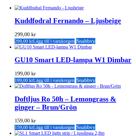
Kuddfodral Fernando – Ljusbeige
299,00
kr
Snabbvy
299,00
kr
Lägg till i varukorgen
GU10 Smart LED-lampa W1 Dimbar
199,00
kr
Snabbvy
199,00
kr
Lägg till i varukorgen
Doftljus Ro 50h – Lemongrass &
ginger – Brun/Grön
159,00
kr
Snabbvy
159,00
kr
Lägg till i varukorgen