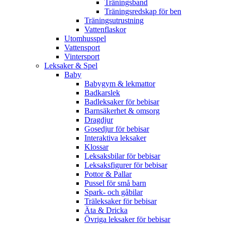
Träningsband
Träningsredskap för ben
Träningsutrustning
Vattenflaskor
Utomhusspel
Vattensport
Vintersport
Leksaker & Spel
Baby
Babygym & lekmattor
Badkarslek
Badleksaker för bebisar
Barnsäkerhet & omsorg
Dragdjur
Gosedjur för bebisar
Interaktiva leksaker
Klossar
Leksaksbilar för bebisar
Leksaksfigurer för bebisar
Pottor & Pallar
Pussel för små barn
Spark- och gåbilar
Träleksaker för bebisar
Äta & Dricka
Övriga leksaker för bebisar