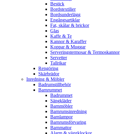
Bestick
Bordstextilier
Bordsunderlägg
Engångsartiklar
Fat, skålar & brickor
Glas
Kaffe & Te
Kannor & Karaffer
Koppar & Muggar
Serveringstermosar & Termoskannor
Servetter
Tallrikar
Rengöring
Skärbrädor
Inredning & Möbler
Badrumstillbehör
Barnrummet
Badrummet
Sängkläder
Barnmöbler
Barnrumsinredning
Barnlampor
Barnrumsförvaring
Barnmattor
Alarm & väggklockor