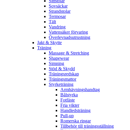
Sittstolar
Sovsäckar
Strandstolar
Termosar
Tält
Vandring
Vattensäker förvaring
Överlevnadsutrustning
Jakt & Skytte
Träning
Massage & Stretching
Shapewear
Simning
Stöd & Skydd
Träningsredskap
Träningsmattor
Styrketräning
Armhävningshandtag
Bålstyrka
Fotfäste
Fria vikter
Handledsträning
Pull-up
Romerska ringar
Tillbehör till träningsställning