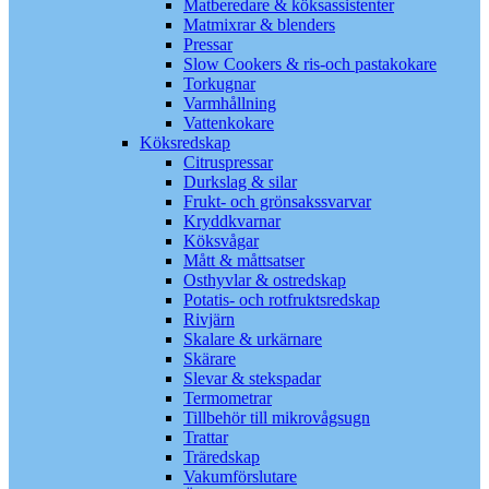
Matberedare & köksassistenter
Matmixrar & blenders
Pressar
Slow Cookers & ris-och pastakokare
Torkugnar
Varmhållning
Vattenkokare
Köksredskap
Citruspressar
Durkslag & silar
Frukt- och grönsakssvarvar
Kryddkvarnar
Köksvågar
Mått & måttsatser
Osthyvlar & ostredskap
Potatis- och rotfruktsredskap
Rivjärn
Skalare & urkärnare
Skärare
Slevar & stekspadar
Termometrar
Tillbehör till mikrovågsugn
Trattar
Träredskap
Vakumförslutare