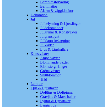
Barnrumsförvaring
Barnmattor
Alarm & väggklockor
Dekoration
Jul
Julbelysning & Ljusslingor
Juldekorationer
Julgranar & Konstväxter
Julgranspynt
Julklappsinslagning
Julkläder
Ljus & Ljushållare
Konstväxter
Ampelväxter
Blommande växter
Blomstergirlanger
Gröna växter
Snittblommor
Träd
Lampor
Ljus & Ljusstakar
Doftljus & Doftpinnar
Gravljus & Marschaller
Lyktor & Ljusstakar
Långa ljus