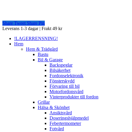
Share
Tweet
Share
Pin
Close
Leverans 1-3 dagar | Frakt 49 kr
Menu
!LAGERRENSNING!
Hem
Hem & Trädgård
Bastu
Bil & Garage
Backspeglar
Bilsäkerhet
Fordonselektronik
Fönsterskydd
Förvaring till bil
Motorfordonsvård
Vinterprodukter till fordon
Grillar
Hälsa & Skönhet
Ansiktsvård
Doseringshjälpmedel
Febertermometer
Fotvård