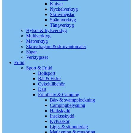
Knivar
Nyckelverktyg
Skruvmejslar
Spännverktyg
Tångverktyg
Hylsor & hylsverktyg
Multiverktyg
Mätverktyg
Skruvdragare & skruvautomater
Sågar
Verktygsset
Fritid
Sport & Fritid
Bollsport
Båt & Fiske
Cykeltillbehör
Dart
Friluftsliv & Camping
Bär- & svampplockning
Campingbelysning
Halkskydd
Insektsskydd
Kylväskor
Ligg- & sittunderlag
Matlagning & rengöring