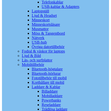
Telefonkablar
USB-kablar & Adapters
Laptopställ
Ljud & Headset
Minneskort
Minneskortsläsare
Musmattor
Möss & Tangentbord
Nätverk
USB-hub
Övriga datortillbehör
Fodral & väskor för laptops
Ljud & Bild
Läs- och surfplattor
Mobiltillbehör
Bluetooth-högtalare
Bluetooth-hörlurar
Fototillbehör till mobil
Korthållare till mobil
Laddare & Kablar
Billaddare
Mobilladdare
Powerbanks
Reseladdare
Trådlösa laddare