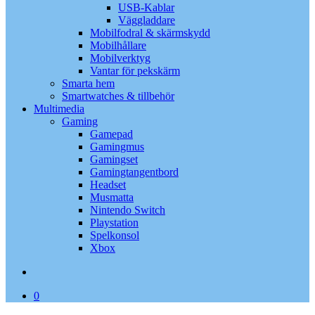
USB-Kablar
Väggladdare
Mobilfodral & skärmskydd
Mobilhållare
Mobilverktyg
Vantar för pekskärm
Smarta hem
Smartwatches & tillbehör
Multimedia
Gaming
Gamepad
Gamingmus
Gamingset
Gamingtangentbord
Headset
Musmatta
Nintendo Switch
Playstation
Spelkonsol
Xbox
search
0