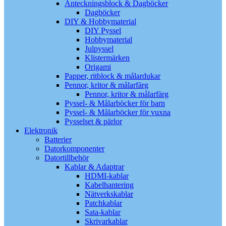
Anteckningsblock & Dagböcker
Dagböcker
DIY & Hobbymaterial
DIY Pyssel
Hobbymaterial
Julpyssel
Klistermärken
Origami
Papper, ritblock & målardukar
Pennor, kritor & målarfärg
Pennor, kritor & målarfärg
Pyssel- & Målarböcker för barn
Pyssel- & Målarböcker för vuxna
Pysselset & pärlor
Elektronik
Batterier
Datorkomponenter
Datortillbehör
Kablar & Adaptrar
HDMI-kablar
Kabelhantering
Nätverkskablar
Patchkablar
Sata-kablar
Skrivarkablar