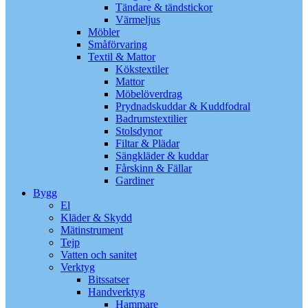
Tändare & tändstickor
Värmeljus
Möbler
Småförvaring
Textil & Mattor
Kökstextiler
Mattor
Möbelöverdrag
Prydnadskuddar & Kuddfodral
Badrumstextilier
Stolsdynor
Filtar & Plädar
Sängkläder & kuddar
Fårskinn & Fällar
Gardiner
Bygg
El
Kläder & Skydd
Mätinstrument
Tejp
Vatten och sanitet
Verktyg
Bitssatser
Handverktyg
Hammare