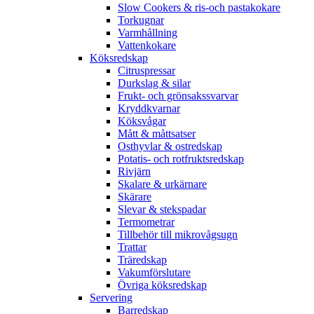
Slow Cookers & ris-och pastakokare
Torkugnar
Varmhållning
Vattenkokare
Köksredskap
Citruspressar
Durkslag & silar
Frukt- och grönsakssvarvar
Kryddkvarnar
Köksvågar
Mått & måttsatser
Osthyvlar & ostredskap
Potatis- och rotfruktsredskap
Rivjärn
Skalare & urkärnare
Skärare
Slevar & stekspadar
Termometrar
Tillbehör till mikrovågsugn
Trattar
Träredskap
Vakumförslutare
Övriga köksredskap
Servering
Barredskap