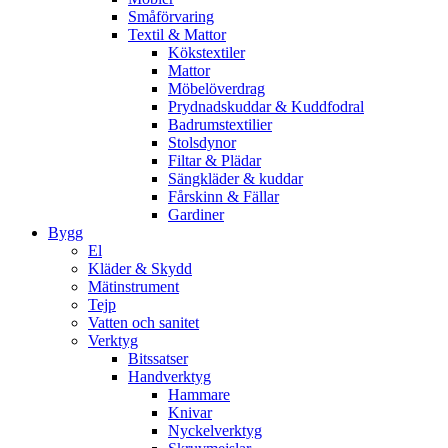
Småförvaring
Textil & Mattor
Kökstextiler
Mattor
Möbelöverdrag
Prydnadskuddar & Kuddfodral
Badrumstextilier
Stolsdynor
Filtar & Plädar
Sängkläder & kuddar
Fårskinn & Fällar
Gardiner
Bygg
El
Kläder & Skydd
Mätinstrument
Tejp
Vatten och sanitet
Verktyg
Bitssatser
Handverktyg
Hammare
Knivar
Nyckelverktyg