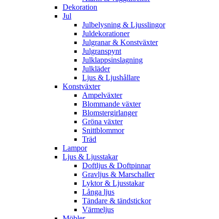
Dekoration
Jul
Julbelysning & Ljusslingor
Juldekorationer
Julgranar & Konstväxter
Julgranspynt
Julklappsinslagning
Julkläder
Ljus & Ljushållare
Konstväxter
Ampelväxter
Blommande växter
Blomstergirlanger
Gröna växter
Snittblommor
Träd
Lampor
Ljus & Ljusstakar
Doftljus & Doftpinnar
Gravljus & Marschaller
Lyktor & Ljusstakar
Långa ljus
Tändare & tändstickor
Värmeljus
Möbler