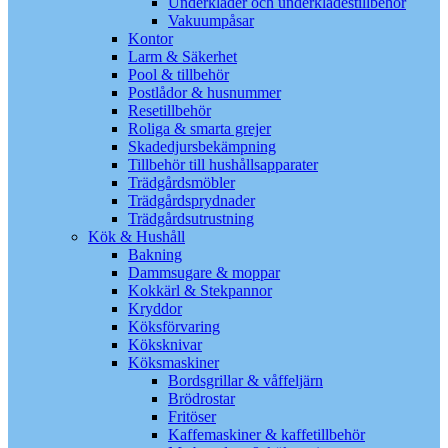
Underkläder och underklädestillbehör
Vakuumpåsar
Kontor
Larm & Säkerhet
Pool & tillbehör
Postlådor & husnummer
Resetillbehör
Roliga & smarta grejer
Skadedjursbekämpning
Tillbehör till hushållsapparater
Trädgårdsmöbler
Trädgårdsprydnader
Trädgårdsutrustning
Kök & Hushåll
Bakning
Dammsugare & moppar
Kokkärl & Stekpannor
Kryddor
Köksförvaring
Köksknivar
Köksmaskiner
Bordsgrillar & våffeljärn
Brödrostar
Fritöser
Kaffemaskiner & kaffetillbehör