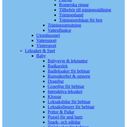
Romerska ringar
Tillbehör till träningsställning
Träningsband
Träningsredskap för ben
Träningsutrustning
Vattenflaskor
Utomhusspel
Vattensport
Vintersport
Leksaker & Spel
Baby
Babygym & lekmattor
Badkarslek
Badleksaker för bebisar
Barnsäkerhet & omsorg
Dragdjur
Gosedjur för bebisar
Interaktiva leksaker
Klossar
Leksaksbilar för bebisar
Leksaksfigurer för bebisar
Pottor & Pallar
Pussel för små barn
Spark- och gåbilar