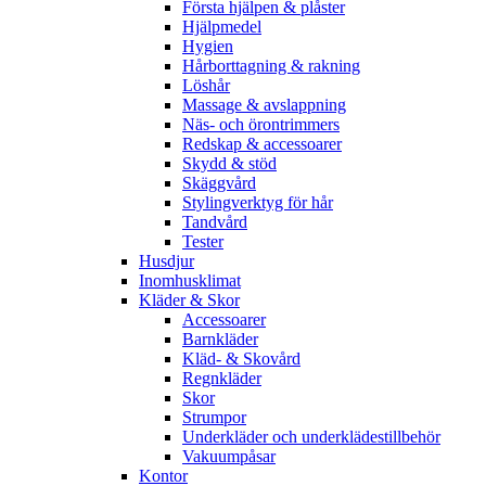
Första hjälpen & plåster
Hjälpmedel
Hygien
Hårborttagning & rakning
Löshår
Massage & avslappning
Näs- och örontrimmers
Redskap & accessoarer
Skydd & stöd
Skäggvård
Stylingverktyg för hår
Tandvård
Tester
Husdjur
Inomhusklimat
Kläder & Skor
Accessoarer
Barnkläder
Kläd- & Skovård
Regnkläder
Skor
Strumpor
Underkläder och underklädestillbehör
Vakuumpåsar
Kontor