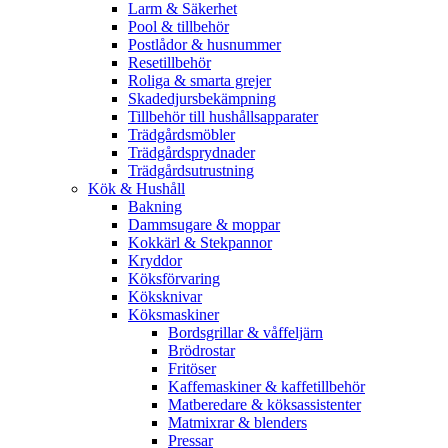
Larm & Säkerhet
Pool & tillbehör
Postlådor & husnummer
Resetillbehör
Roliga & smarta grejer
Skadedjursbekämpning
Tillbehör till hushållsapparater
Trädgårdsmöbler
Trädgårdsprydnader
Trädgårdsutrustning
Kök & Hushåll
Bakning
Dammsugare & moppar
Kokkärl & Stekpannor
Kryddor
Köksförvaring
Köksknivar
Köksmaskiner
Bordsgrillar & våffeljärn
Brödrostar
Fritöser
Kaffemaskiner & kaffetillbehör
Matberedare & köksassistenter
Matmixrar & blenders
Pressar