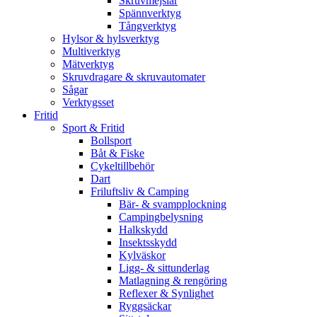
Skruvmejslar
Spännverktyg
Tångverktyg
Hylsor & hylsverktyg
Multiverktyg
Mätverktyg
Skruvdragare & skruvautomater
Sågar
Verktygsset
Fritid
Sport & Fritid
Bollsport
Båt & Fiske
Cykeltillbehör
Dart
Friluftsliv & Camping
Bär- & svampplockning
Campingbelysning
Halkskydd
Insektsskydd
Kylväskor
Ligg- & sittunderlag
Matlagning & rengöring
Reflexer & Synlighet
Ryggsäckar