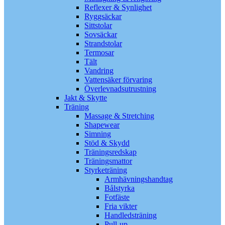
Reflexer & Synlighet
Ryggsäckar
Sittstolar
Sovsäckar
Strandstolar
Termosar
Tält
Vandring
Vattensäker förvaring
Överlevnadsutrustning
Jakt & Skytte
Träning
Massage & Stretching
Shapewear
Simning
Stöd & Skydd
Träningsredskap
Träningsmattor
Styrketräning
Armhävningshandtag
Bålstyrka
Fotfäste
Fria vikter
Handledsträning
Pull-up