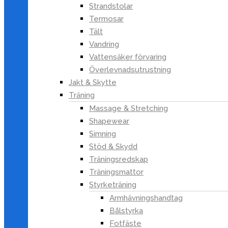
Trädgårdsmöbler
Strandstolar
Trädgårdsprydnader
Termosar
Trädgårdsutrustning
Tält
Kök & Hushåll
Vandring
Bakning
Vattensäker förvaring
Dammsugare & moppar
Överlevnadsutrustning
Jakt & Skytte
Kokkärl & Stekpannor
Träning
Kryddor
Massage & Stretching
Köksförvaring
Shapewear
Köksknivar
Simning
Köksmaskiner
Stöd & Skydd
Bordsgrillar & våffeljärn
Träningsredskap
Brödrostar
Träningsmattor
Fritöser
Styrketräning
Kaffemaskiner &
Armhävningshandtag
kaffetillbehör
Bålstyrka
Matberedare &
Fotfäste