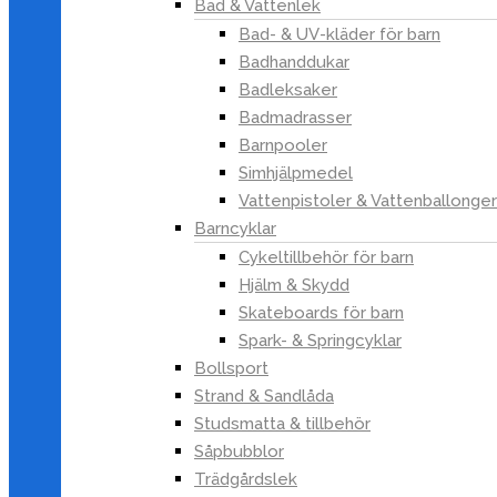
Julkläder
Bad & Vattenlek
Ljus & Ljushållare
Bad- & UV-kläder för barn
Konstväxter
Badhanddukar
Badleksaker
Ampelväxter
Badmadrasser
Blommande växter
Barnpooler
Blomstergirlanger
Simhjälpmedel
Gröna växter
Vattenpistoler & Vattenballonger
Snittblommor
Barncyklar
Träd
Cykeltillbehör för barn
Lampor
Hjälm & Skydd
Ljus & Ljusstakar
Skateboards för barn
Doftljus & Doftpinnar
Spark- & Springcyklar
Gravljus & Marschaller
Bollsport
Lyktor & Ljusstakar
Strand & Sandlåda
Långa ljus
Studsmatta & tillbehör
Tändare & tändstickor
Såpbubblor
Trädgårdslek
Värmeljus