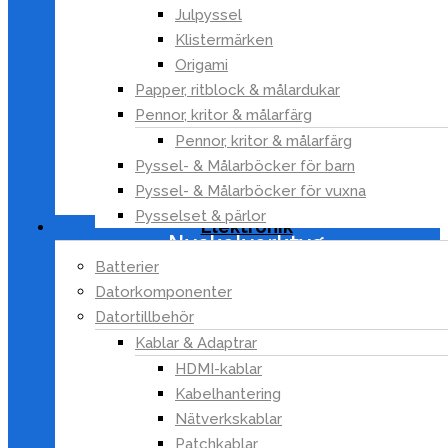
Kläder & Skydd
Julpyssel
Mätinstrument
Klistermärken
Tejp
Origami
Vatten och sanitet
Papper, ritblock & målardukar
Verktyg
Pennor, kritor & målarfärg
Bitssatser
Pennor, kritor & målarfärg
Handverktyg
Pyssel- & Målarböcker för barn
Hammare
Pyssel- & Målarböcker för vuxna
Knivar
Pysselset & pärlor
Elektronik
Nyckelverktyg
Skruvmejslar
Batterier
Datorkomponenter
Spännverktyg
Datortillbehör
Tångverktyg
Kablar & Adaptrar
Hylsor & hylsverktyg
HDMI-kablar
Multiverktyg
Kabelhantering
Mätverktyg
Nätverkskablar
Skruvdragare & skruvautomater
Patchkablar