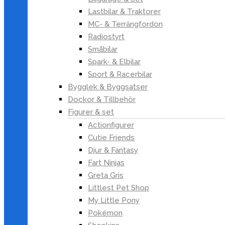
Bordstextilier
Lastbilar & Traktorer
Bordsunderlägg
MC- & Terrängfordon
Engångsartiklar
Radiostyrt
Fat, skålar & brickor
Småbilar
Glas
Spark- & Elbilar
Kaffe & Te
Sport & Racerbilar
Kannor & Karaffer
Bygglek & Byggsatser
Koppar & Muggar
Dockor & Tillbehör
Serveringstermosar &
Figurer & set
Actionfigurer
Termoskannor
Cutie Friends
Servetter
Djur & Fantasy
Tallrikar
Fart Ninjas
Rengöring
Greta Gris
Skärbrädor
Littlest Pet Shop
Inredning & Möbler
My Little Pony
Badrumstillbehör
Pokémon
Barnrummet