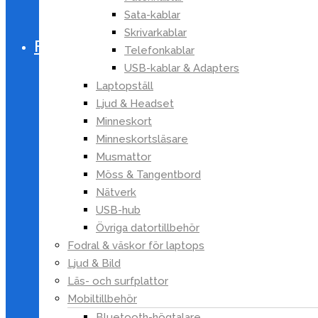
Sågar
Sata-kablar
Verktygsset
Skrivarkablar
Fritid
Telefonkablar
Sport & Fritid
USB-kablar & Adapters
Bollsport
Laptopställ
Båt & Fiske
Ljud & Headset
Cykeltillbehör
Minneskort
Minneskortsläsare
Dart
Musmattor
Friluftsliv & Camping
Möss & Tangentbord
Bär- & svampplockning
Nätverk
Campingbelysning
USB-hub
Halkskydd
Övriga datortillbehör
Insektsskydd
Fodral & väskor för laptops
Kylväskor
Ljud & Bild
Ligg- & sittunderlag
Läs- och surfplattor
Matlagning & rengöring
Mobiltillbehör
Reflexer & Synlighet
Bluetooth-högtalare