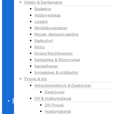
Hobby & Samlarsaker
Möbler
Badankor
Småförvaring
Hobbyredskap
Textil & Mattor
Legami
Kökstextiler
Modellbyggsatser
Mattor
Mosaic diamond painting
Möbelöverdrag
Radiostyrt
Prydnadskuddar &
Retro
Kuddfodral
Rosina Wachtmeister
Badrumstextilier
Samlarbilar & Motorcyklar
Stolsdynor
Samlarfigurer
Filtar & Plädar
Symaskiner & sytillbehör
Sängkläder & kuddar
Pyssel & rita
Anteckningsblock & Dagböcker
Fårskinn & Fällar
Dagböcker
Gardiner
DIY & Hobbymaterial
Bygg
DIY Pyssel
El
Hobbymaterial