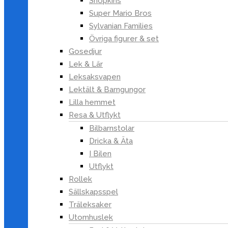
Shopkins
Badrummet
Super Mario Bros
Sängkläder
Sylvanian Families
Barnmöbler
Övriga figurer & set
Barnrumsinredning
Gosedjur
Barnlampor
Lek & Lär
Leksaksvapen
Barnrumsförvaring
Lektält & Barngungor
Barnmattor
Lilla hemmet
Alarm & väggklockor
Resa & Utflykt
Dekoration
Bilbarnstolar
Jul
Dricka & Äta
Julbelysning &
I Bilen
Ljusslingor
Utflykt
Juldekorationer
Rollek
Julgranar & Konstväxter
Sällskapsspel
Julgranspynt
Träleksaker
Julklappsinslagning
Utomhuslek