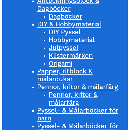
Anteckningsblock &
Dagböcker
Dagböcker
DIY & Hobbymaterial
DIY Pyssel
Hobbymaterial
Julpyssel
Klistermärken
Origami
Papper, ritblock &
målardukar
Pennor, kritor & målarfärg
Pennor, kritor &
målarfärg
Pyssel- & Målarböcker för
barn
Pyssel- & Målarböcker för