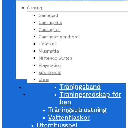
Träningsmattor
Gaming
Styrketräning
Gamepad
Armhävningshandtag
Gamingmus
Bålstyrka
Gamingset
Fotfäste
Gamingtangentbord
Fria vikter
Headset
Handledsträning
Musmatta
Pull-up
Nintendo Switch
Romerska ringar
Playstation
Tillbehör till
Spelkonsol
träningsställning
Xbox
Träningsband
search
Träningsredskap för
ben
Träningsutrustning
Vattenflaskor
Utomhusspel