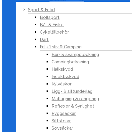
Kläd- & Skovård
Sport & Fritid
Regnkläder
Bollsport
Skor
Båt & Fiske
Strumpor
Cykeltillbehör
Underkläder och
Dart
underklädestillbehör
Friluftsliv & Camping
Vakuumpåsar
Bär- & svampplockning
Kontor
Campingbelysning
Larm & Säkerhet
Halkskydd
Pool & tillbehör
Insektsskydd
Kylväskor
Postlådor & husnummer
Ligg- & sittunderlag
Resetillbehör
Matlagning & rengöring
Roliga & smarta grejer
Reflexer & Synlighet
Skadedjursbekämpning
Ryggsäckar
Tillbehör till
Sittstolar
hushållsapparater
Sovsäckar