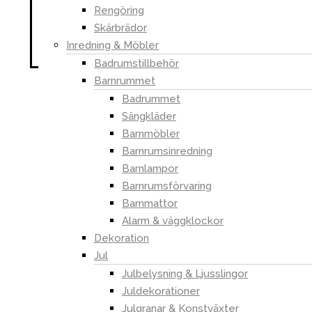
©
Handelsavenyn | Alla rättigheter
Rengöring
reserverade.
Skärbrädor
Producerat av:
Anderberg Media
Inredning & Möbler
Badrumstillbehör
Barnrummet
Information
Badrummet
Sängkläder
Köp- och leveransvillkor
Barnmöbler
Leveranser
Barnrumsinredning
Ångerrätt och reklamation
Barnlampor
Barnrumsförvaring
Integritetspolicy
Barnmattor
Alarm & väggklockor
Dekoration
Jul
Kundtjänst
Julbelysning & Ljusslingor
Juldekorationer
kundservice@handelsavenyn.se
Julgranar & Konstväxter