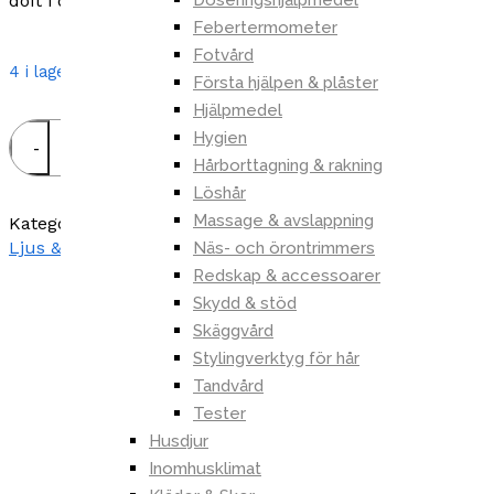
doft i ditt hem!
Febertermometer
Fotvård
4 i lager
Första hjälpen & plåster
Hjälpmedel
Hygien
Lägg till i varukorgen
Hårborttagning & rakning
Löshår
Massage & avslappning
Kategorier:
Doftljus & Doftpinnar
,
Inredning & Möbler
,
Ljus & Ljusstakar
Näs- och örontrimmers
Redskap & accessoarer
Skydd & stöd
Skäggvård
Stylingverktyg för hår
Beskrivning
Tandvård
Tester
Recensioner (0)
Husdjur
Inomhusklimat