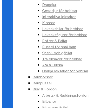
Dragdjur
Potatis- och
Gosedjur för bebisar
rotfruktsredskap
Interaktiva leksaker
Rivjärn
Klossar
Skalare & urkärnare
Leksaksbilar för bebisar
Skärare
Leksaksfigurer för bebisar
Slevar & stekspadar
Pottor & Pallar
Termometrar
Pussel för små barn
Tillbehör till
Spark- och gåbilar
mikrovågsugn
Träleksaker för bebisar
Trattar
Äta & Dricka
Träredskap
Övriga leksaker för bebisar
Vakumförslutare
Barnböcker
Barnpussel
Övriga köksredskap
Bilar & Fordon
Servering
Arbets- & Räddningsfordon
Barredskap
Bilbanor
Bestick
Bilgarage & Set