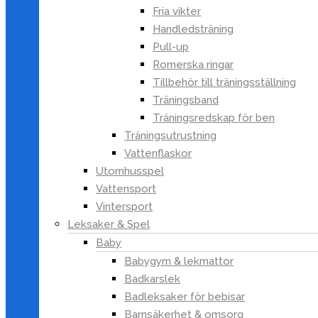
köksassistenter
Fria vikter
Matmixrar & blenders
Handledsträning
Pressar
Pull-up
Romerska ringar
Slow Cookers & ris-och
Tillbehör till träningsställning
pastakokare
Träningsband
Torkugnar
Träningsredskap för ben
Varmhållning
Träningsutrustning
Vattenkokare
Vattenflaskor
Köksredskap
Utomhusspel
Citruspressar
Vattensport
Durkslag & silar
Vintersport
Frukt- och
Leksaker & Spel
grönsakssvarvar
Baby
Kryddkvarnar
Babygym & lekmattor
Köksvågar
Badkarslek
Mått & måttsatser
Badleksaker för bebisar
Barnsäkerhet & omsorg
Osthyvlar & ostredskap