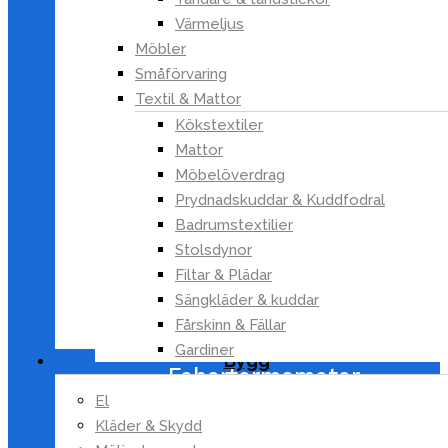
Bil & Garage
Värmeljus
Backspeglar
Möbler
Småförvaring
Bilsäkerhet
Textil & Mattor
Fordonselektronik
Kökstextiler
Fönsterskydd
Mattor
Förvaring till bil
Möbelöverdrag
Motorfordonsvård
Prydnadskuddar & Kuddfodral
Vinterprodukter till
Badrumstextilier
fordon
Stolsdynor
Grillar
Filtar & Plädar
Hälsa & Skönhet
Sängkläder & kuddar
Ansiktsvård
Fårskinn & Fällar
Doseringshjälpmedel
Gardiner
Bygg
Febertermometer
Fotvård
El
Kläder & Skydd
Första hjälpen & plåster