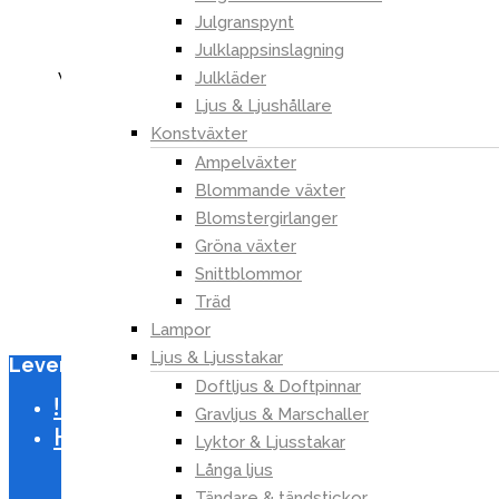
Julgranspynt
Vår kundtjänst har öppet alla helgfria
Julklappsinslagning
vardagar. Vi besvarar dina frågor så fort som
Julkläder
möjligt, senast inom 48 timmar.
Ljus & Ljushållare
Konstväxter
Ampelväxter
Blommande växter
Blomstergirlanger
Gröna växter
Snittblommor
Träd
Lampor
Ljus & Ljusstakar
Leverans 1-3 dagar | Frakt 49 kr
Close
Doftljus & Doftpinnar
Menu
!LAGERRENSNING!
Gravljus & Marschaller
Hem
Lyktor & Ljusstakar
Hem & Trädgård
Långa ljus
Bastu
Tändare & tändstickor