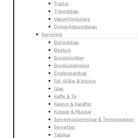
Trattar
Välkommen till Handelsavenyn
Träredskap
Vakumförslutare
Handelsavenyn är shoppen med det
Övriga köksredskap
breda sortimentet av elektronik,
Servering
hem & trädgård, sport & fritid, spel,
Barredskap
leksaker, barnartiklar och inredning
Bestick
av god kvalité och till bästa pris. Vi
Bordstextilier
strävar efter att ge våra kunder
Bordsunderlägg
bästa möjliga service och skänka
Engångsartiklar
glädje varje gång man öppnar ett
Fat, skålar & brickor
paket från oss.
Glas
Kaffe & Te
Kannor & Karaffer
Koppar & Muggar
Serveringstermosar & Termoskannor
Servetter
Tallrikar