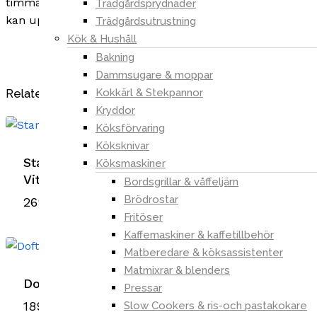
timmarOBS!Lämna aldrig ett ljus obevakat! En brand
Trädgårdsprydnader
kan uppstå och spridas snabbt!
Trädgårdsutrustning
Kök & Hushåll
Bakning
Dammsugare & moppar
Kokkärl & Stekpannor
Relaterade produkter
Kryddor
Köksförvaring
Köksknivar
Starlit Night Lampa till bil – 4 ljuslägen –
Köksmaskiner
Vit
Bordsgrillar & våffeljärn
Brödrostar
269,00
kr
Fritöser
Kaffemaskiner & kaffetillbehör
Matberedare & köksassistenter
Matmixrar & blenders
Doftljus Wild 48h – Evening – Svart/vit
Pressar
189,00
kr
Slow Cookers & ris-och pastakokare