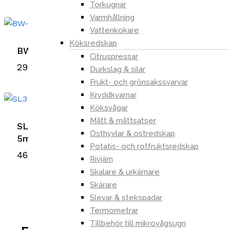
Torkugnar
Varmhållning
Vattenkokare
Köksredskap
BW-LT21 Smart LED-lampa
Citruspressar
299,00
kr
Durkslag & silar
Frukt- och grönsakssvarvar
Kryddkvarnar
Köksvågar
Mått & måttsatser
SL3 Smart LED light strip / Ljusslinga 2 x
Osthyvlar & ostredskap
5m
Potatis- och rotfruktsredskap
469,00
kr
Rivjärn
Skalare & urkärnare
Skärare
Slevar & stekspadar
Termometrar
Tillbehör till mikrovågsugn