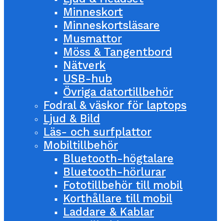
Minneskort
Minneskortsläsare
Musmattor
Möss & Tangentbord
Nätverk
USB-hub
Övriga datortillbehör
Fodral & väskor för laptops
Ljud & Bild
Läs- och surfplattor
Mobiltillbehör
Bluetooth-högtalare
Bluetooth-hörlurar
Fototillbehör till mobil
Korthållare till mobil
Laddare & Kablar