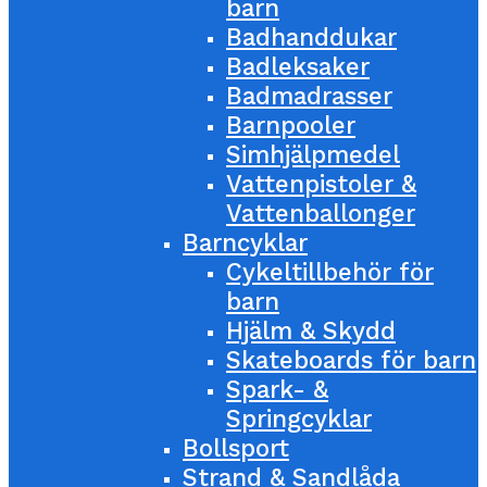
barn
Badhanddukar
Badleksaker
Badmadrasser
Barnpooler
Simhjälpmedel
Vattenpistoler &
Vattenballonger
Barncyklar
Cykeltillbehör för
barn
Hjälm & Skydd
Skateboards för barn
Spark- &
Springcyklar
Bollsport
Strand & Sandlåda