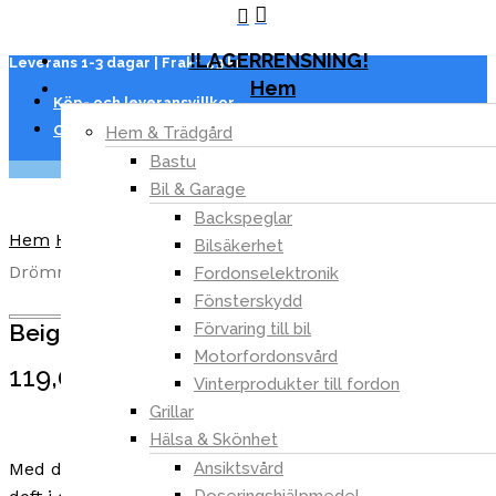
search
Skip
Menu
to
Close
!LAGERRENSNING!
Leverans 1-3 dagar | Frakt 49 kr
Cart
Cart
main
Hem
content
Köp- och leveransvillkor
Om oss
Hem & Trädgård
Bastu
Bil & Garage
Backspeglar
Hem
Hem
Inredning & Möbler
Beige Doftljus –
Bilsäkerhet
Drömmar 40 h
Fordonselektronik
Fönsterskydd
Förvaring till bil
Beige Doftljus – Drömmar 40 h
Motorfordonsvård
119,00
kr
Vinterprodukter till fordon
Grillar
Hälsa & Skönhet
Ansiktsvård
Med detta stilrena doftljus kan du sprida en härligt söt
Doseringshjälpmedel