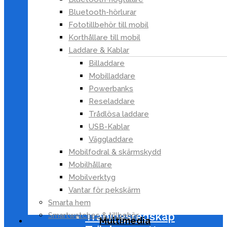
Ryggsäckar
Bluetooth-hörlurar
Sittstolar
Fototillbehör till mobil
Sovsäckar
Korthållare till mobil
Laddare & Kablar
Strandstolar
Billaddare
Termosar
Mobilladdare
Tält
Powerbanks
Vandring
Reseladdare
Vattensäker förvaring
Trådlösa laddare
Överlevnadsutrustning
USB-Kablar
Jakt & Skytte
Väggladdare
Träning
Mobilfodral & skärmskydd
Massage & Stretching
Mobilhållare
Shapewear
Mobilverktyg
Simning
Vantar för pekskärm
Stöd & Skydd
Smarta hem
Träningsredskap
Smartwatches & tillbehör
Multimedia