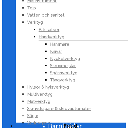
Mätinstrument
Hjälpmedel
Tejp
Hygien
Vatten och sanitet
Hårborttagning & rakning
Verktyg
Löshår
Bitssatser
Massage & avslappning
Handverktyg
Näs- och örontrimmers
Hammare
Redskap & accessoarer
Knivar
Skydd & stöd
Nyckelverktyg
Skäggvård
Skruvmejslar
Stylingverktyg för hår
Spännverktyg
Tandvård
Tångverktyg
Tester
Hylsor & hylsverktyg
Husdjur
Multiverktyg
Mätverktyg
Inomhusklimat
Skruvdragare & skruvautomater
Kläder & Skor
Sågar
Accessoarer
Verktygsset
Barnkläder
Fritid