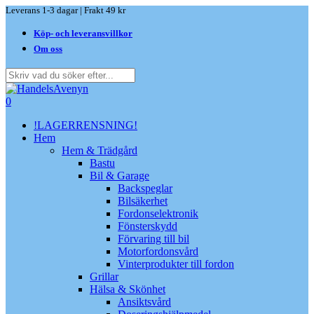
Skip
Leverans 1-3 dagar | Frakt 49 kr
to
Köp- och leveransvillkor
main
content
Om oss
Close
Search
search
0
Menu
!LAGERRENSNING!
Hem
Hem & Trädgård
Bastu
Bil & Garage
Backspeglar
Bilsäkerhet
Fordonselektronik
Fönsterskydd
Förvaring till bil
Motorfordonsvård
Vinterprodukter till fordon
Grillar
Hälsa & Skönhet
Ansiktsvård