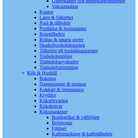
Underkläder och underklädestillbehör
Vakuumpåsar
Kontor
Larm & Säkerhet
Pool & tillbehör
Postlådor & husnummer
Resetillbehör
Roliga & smarta grejer
Skadedjursbekämpning
Tillbehör till hushållsapparater
Trädgårdsmöbler
Trädgårdsprydnader
Trädgårdsutrustning
Kök & Hushåll
Bakning
Dammsugare & moppar
Kokkärl & Stekpannor
Kryddor
Köksförvaring
Köksknivar
Köksmaskiner
Bordsgrillar & våffeljärn
Brödrostar
Fritöser
Kaffemaskiner & kaffetillbehör