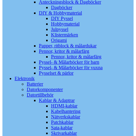
Anteckningsblock & Dagböcker
Dagböcker
DIY & Hobbymaterial
DIY Pyssel
Hobbymaterial
Julpyssel
Klistermärken
Origami
Papper, ritblock & målardukar
Pennor, kritor & målarfärg
Pennor, kritor & målarfärg
Pyssel- & Målarböcker för barn
Pyssel- & Målarböcker för vuxna
Pysselset & pärlor
Elektronik
Batterier
Datorkomponenter
Datortillbehör
Kablar & Adaptrar
HDMI-kablar
Kabelhantering
Nätverkskablar
Patchkablar
Sata-kablar
Skrivarkablar