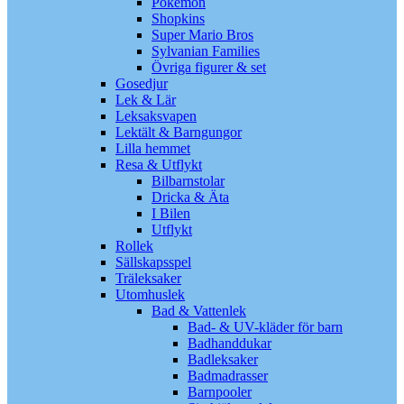
Pokémon
Shopkins
Super Mario Bros
Sylvanian Families
Övriga figurer & set
Gosedjur
Lek & Lär
Leksaksvapen
Lektält & Barngungor
Lilla hemmet
Resa & Utflykt
Bilbarnstolar
Dricka & Äta
I Bilen
Utflykt
Rollek
Sällskapsspel
Träleksaker
Utomhuslek
Bad & Vattenlek
Bad- & UV-kläder för barn
Badhanddukar
Badleksaker
Badmadrasser
Barnpooler