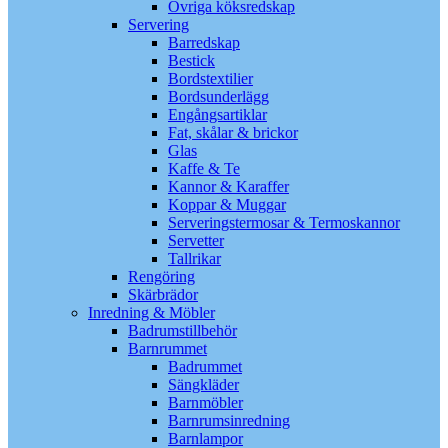
Övriga köksredskap
Servering
Barredskap
Bestick
Bordstextilier
Bordsunderlägg
Engångsartiklar
Fat, skålar & brickor
Glas
Kaffe & Te
Kannor & Karaffer
Koppar & Muggar
Serveringstermosar & Termoskannor
Servetter
Tallrikar
Rengöring
Skärbrädor
Inredning & Möbler
Badrumstillbehör
Barnrummet
Badrummet
Sängkläder
Barnmöbler
Barnrumsinredning
Barnlampor