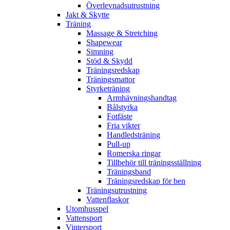
Överlevnadsutrustning
Jakt & Skytte
Träning
Massage & Stretching
Shapewear
Simning
Stöd & Skydd
Träningsredskap
Träningsmattor
Styrketräning
Armhävningshandtag
Bålstyrka
Fotfäste
Fria vikter
Handledsträning
Pull-up
Romerska ringar
Tillbehör till träningsställning
Träningsband
Träningsredskap för ben
Träningsutrustning
Vattenflaskor
Utomhusspel
Vattensport
Vintersport