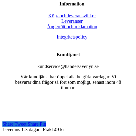
Information
Köp- och leveransvillkor
Leveranser
Ångerrätt och reklamation
Integritetspolicy
Kundtjänst
kundservice@handelsavenyn.se
Vår kundtjänst har öppet alla helgfria vardagar. Vi
besvarar dina frågor så fort som möjligt, senast inom 48
timmar.
Share
Tweet
Share
Pin
Close
Leverans 1-3 dagar | Frakt 49 kr
Menu