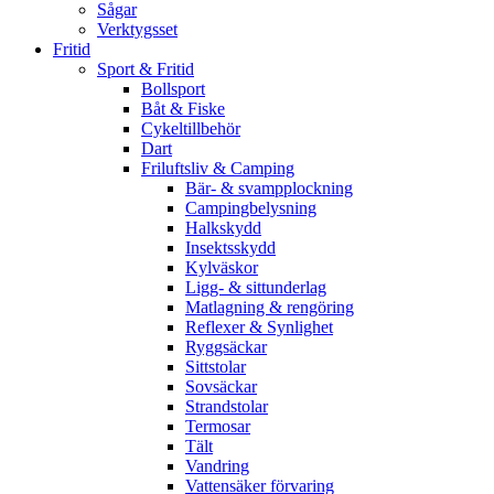
Sågar
Verktygsset
Fritid
Sport & Fritid
Bollsport
Båt & Fiske
Cykeltillbehör
Dart
Friluftsliv & Camping
Bär- & svampplockning
Campingbelysning
Halkskydd
Insektsskydd
Kylväskor
Ligg- & sittunderlag
Matlagning & rengöring
Reflexer & Synlighet
Ryggsäckar
Sittstolar
Sovsäckar
Strandstolar
Termosar
Tält
Vandring
Vattensäker förvaring