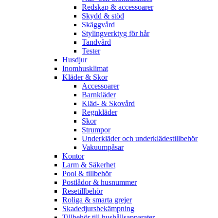
Redskap & accessoarer
Skydd & stöd
Skäggvård
Stylingverktyg för hår
Tandvård
Tester
Husdjur
Inomhusklimat
Kläder & Skor
Accessoarer
Barnkläder
Kläd- & Skovård
Regnkläder
Skor
Strumpor
Underkläder och underklädestillbehör
Vakuumpåsar
Kontor
Larm & Säkerhet
Pool & tillbehör
Postlådor & husnummer
Resetillbehör
Roliga & smarta grejer
Skadedjursbekämpning
Tillbehör till hushållsapparater