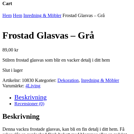
Cart
Close
Hem
Hem
Inredning & Möbler
Frostad Glasvas – Grå
Cart
Frostad Glasvas – Grå
89,00
kr
Stilren frostad glasvas som blir en vacker detalj i ditt hem
Slut i lager
Artikelnr:
10830
Kategorier:
Dekoration
,
Inredning & Möbler
Varumärke:
4Living
Beskrivning
Recensioner (0)
Beskrivning
Denna vackra frostade glasvas, kan bli en fin detalj i ditt hem. Få