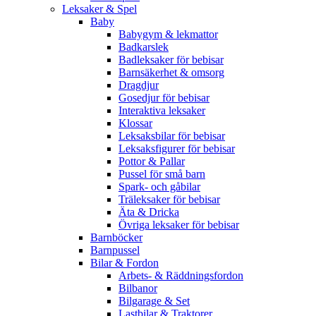
Leksaker & Spel
Baby
Babygym & lekmattor
Badkarslek
Badleksaker för bebisar
Barnsäkerhet & omsorg
Dragdjur
Gosedjur för bebisar
Interaktiva leksaker
Klossar
Leksaksbilar för bebisar
Leksaksfigurer för bebisar
Pottor & Pallar
Pussel för små barn
Spark- och gåbilar
Träleksaker för bebisar
Äta & Dricka
Övriga leksaker för bebisar
Barnböcker
Barnpussel
Bilar & Fordon
Arbets- & Räddningsfordon
Bilbanor
Bilgarage & Set
Lastbilar & Traktorer