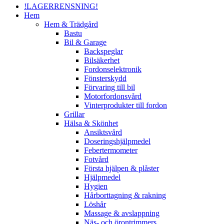
!LAGERRENSNING!
Hem
Hem & Trädgård
Bastu
Bil & Garage
Backspeglar
Bilsäkerhet
Fordonselektronik
Fönsterskydd
Förvaring till bil
Motorfordonsvård
Vinterprodukter till fordon
Grillar
Hälsa & Skönhet
Ansiktsvård
Doseringshjälpmedel
Febertermometer
Fotvård
Första hjälpen & plåster
Hjälpmedel
Hygien
Hårborttagning & rakning
Löshår
Massage & avslappning
Näs- och örontrimmers