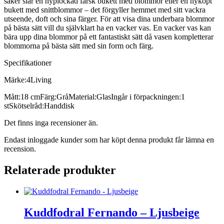
saker slår en nyplockad färsk bukett med blommor eller en nyköpt
bukett med snittblommor – det förgyller hemmet med sitt vackra
utseende, doft och sina färger. För att visa dina underbara blommor
på bästa sätt vill du självklart ha en vacker vas. En vacker vas kan
bära upp dina blommor på ett fantastiskt sätt då vasen kompletterar
blommorna på bästa sätt med sin form och färg.
Specifikationer
Märke:4Living
Mått:18 cmFärg:GråMaterial:GlasIngår i förpackningen:1
stSkötselråd:Handdisk
Det finns inga recensioner än.
Endast inloggade kunder som har köpt denna produkt får lämna en
recension.
Relaterade produkter
Kuddfodral Fernando – Ljusbeige