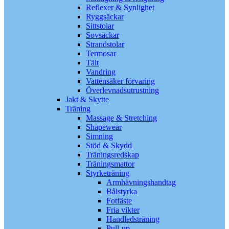
Reflexer & Synlighet
Ryggsäckar
Sittstolar
Sovsäckar
Strandstolar
Termosar
Tält
Vandring
Vattensäker förvaring
Överlevnadsutrustning
Jakt & Skytte
Träning
Massage & Stretching
Shapewear
Simning
Stöd & Skydd
Träningsredskap
Träningsmattor
Styrketräning
Armhävningshandtag
Bålstyrka
Fotfäste
Fria vikter
Handledsträning
Pull-up