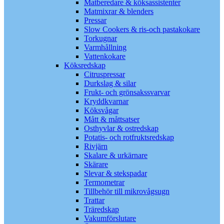
Matberedare & köksassistenter
Matmixrar & blenders
Pressar
Slow Cookers & ris-och pastakokare
Torkugnar
Varmhållning
Vattenkokare
Köksredskap
Citruspressar
Durkslag & silar
Frukt- och grönsakssvarvar
Kryddkvarnar
Köksvågar
Mått & måttsatser
Osthyvlar & ostredskap
Potatis- och rotfruktsredskap
Rivjärn
Skalare & urkärnare
Skärare
Slevar & stekspadar
Termometrar
Tillbehör till mikrovågsugn
Trattar
Träredskap
Vakumförslutare