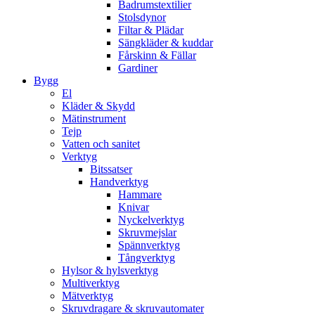
Badrumstextilier
Stolsdynor
Filtar & Plädar
Sängkläder & kuddar
Fårskinn & Fällar
Gardiner
Bygg
El
Kläder & Skydd
Mätinstrument
Tejp
Vatten och sanitet
Verktyg
Bitssatser
Handverktyg
Hammare
Knivar
Nyckelverktyg
Skruvmejslar
Spännverktyg
Tångverktyg
Hylsor & hylsverktyg
Multiverktyg
Mätverktyg
Skruvdragare & skruvautomater