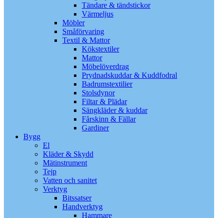
Tändare & tändstickor
Värmeljus
Möbler
Småförvaring
Textil & Mattor
Kökstextiler
Mattor
Möbelöverdrag
Prydnadskuddar & Kuddfodral
Badrumstextilier
Stolsdynor
Filtar & Plädar
Sängkläder & kuddar
Fårskinn & Fällar
Gardiner
Bygg
El
Kläder & Skydd
Mätinstrument
Tejp
Vatten och sanitet
Verktyg
Bitssatser
Handverktyg
Hammare