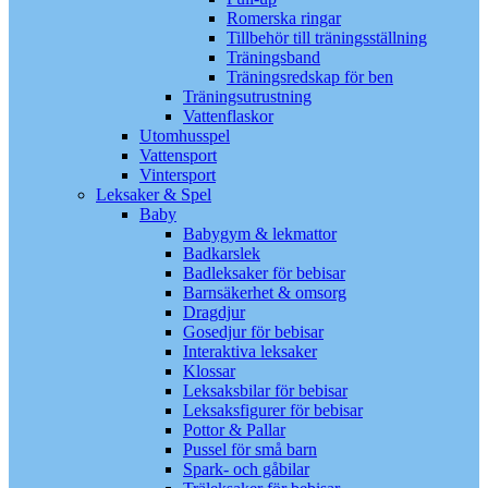
Romerska ringar
Tillbehör till träningsställning
Träningsband
Träningsredskap för ben
Träningsutrustning
Vattenflaskor
Utomhusspel
Vattensport
Vintersport
Leksaker & Spel
Baby
Babygym & lekmattor
Badkarslek
Badleksaker för bebisar
Barnsäkerhet & omsorg
Dragdjur
Gosedjur för bebisar
Interaktiva leksaker
Klossar
Leksaksbilar för bebisar
Leksaksfigurer för bebisar
Pottor & Pallar
Pussel för små barn
Spark- och gåbilar