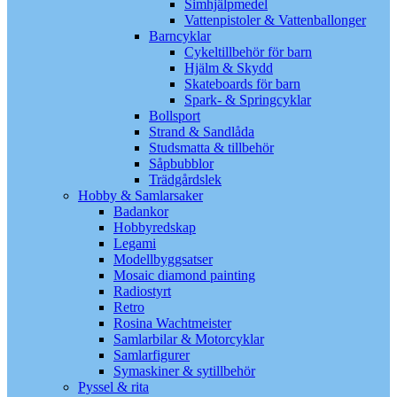
Simhjälpmedel
Vattenpistoler & Vattenballonger
Barncyklar
Cykeltillbehör för barn
Hjälm & Skydd
Skateboards för barn
Spark- & Springcyklar
Bollsport
Strand & Sandlåda
Studsmatta & tillbehör
Såpbubblor
Trädgårdslek
Hobby & Samlarsaker
Badankor
Hobbyredskap
Legami
Modellbyggsatser
Mosaic diamond painting
Radiostyrt
Retro
Rosina Wachtmeister
Samlarbilar & Motorcyklar
Samlarfigurer
Symaskiner & sytillbehör
Pyssel & rita