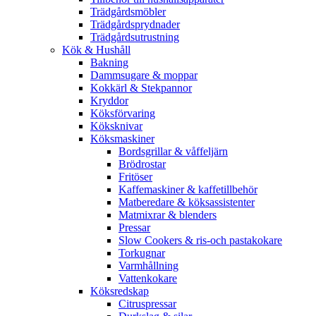
Trädgårdsmöbler
Trädgårdsprydnader
Trädgårdsutrustning
Kök & Hushåll
Bakning
Dammsugare & moppar
Kokkärl & Stekpannor
Kryddor
Köksförvaring
Köksknivar
Köksmaskiner
Bordsgrillar & våffeljärn
Brödrostar
Fritöser
Kaffemaskiner & kaffetillbehör
Matberedare & köksassistenter
Matmixrar & blenders
Pressar
Slow Cookers & ris-och pastakokare
Torkugnar
Varmhållning
Vattenkokare
Köksredskap
Citruspressar