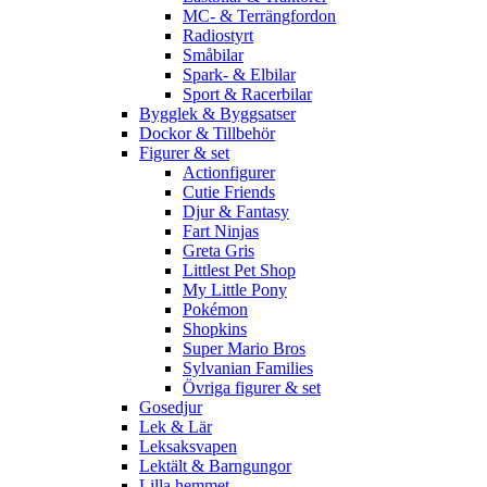
MC- & Terrängfordon
Radiostyrt
Småbilar
Spark- & Elbilar
Sport & Racerbilar
Bygglek & Byggsatser
Dockor & Tillbehör
Figurer & set
Actionfigurer
Cutie Friends
Djur & Fantasy
Fart Ninjas
Greta Gris
Littlest Pet Shop
My Little Pony
Pokémon
Shopkins
Super Mario Bros
Sylvanian Families
Övriga figurer & set
Gosedjur
Lek & Lär
Leksaksvapen
Lektält & Barngungor
Lilla hemmet