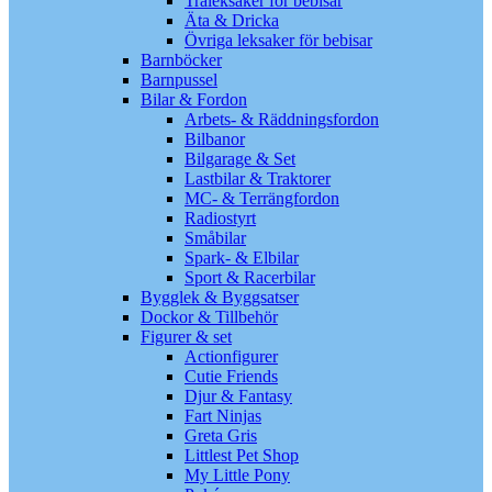
Träleksaker för bebisar
Äta & Dricka
Övriga leksaker för bebisar
Barnböcker
Barnpussel
Bilar & Fordon
Arbets- & Räddningsfordon
Bilbanor
Bilgarage & Set
Lastbilar & Traktorer
MC- & Terrängfordon
Radiostyrt
Småbilar
Spark- & Elbilar
Sport & Racerbilar
Bygglek & Byggsatser
Dockor & Tillbehör
Figurer & set
Actionfigurer
Cutie Friends
Djur & Fantasy
Fart Ninjas
Greta Gris
Littlest Pet Shop
My Little Pony