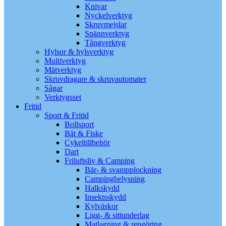
Knivar
Nyckelverktyg
Skruvmejslar
Spännverktyg
Tångverktyg
Hylsor & hylsverktyg
Multiverktyg
Mätverktyg
Skruvdragare & skruvautomater
Sågar
Verktygsset
Fritid
Sport & Fritid
Bollsport
Båt & Fiske
Cykeltillbehör
Dart
Friluftsliv & Camping
Bär- & svampplockning
Campingbelysning
Halkskydd
Insektsskydd
Kylväskor
Ligg- & sittunderlag
Matlagning & rengöring