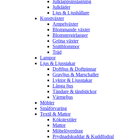
Julklappsinslagning
Julkläder
Ljus & Ljushållare
Konstväxter
Ampelväxter
Blommande växter
Blomstergirlanger
Gröna växter
Snittblommor
Träd
Lampor
Ljus & Ljusstakar
Doftljus & Doftpinnar
Gravljus & Marschaller
Lyktor & Ljusstakar
Långa ljus
Tändare & tändstickor
Värmeljus
Möbler
Småförvaring
Textil & Mattor
Kökstextiler
Mattor
Möbelöverdrag
Prydnadskuddar & Kuddfodral