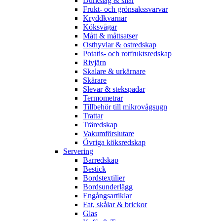
Durkslag & silar
Frukt- och grönsakssvarvar
Kryddkvarnar
Köksvågar
Mått & måttsatser
Osthyvlar & ostredskap
Potatis- och rotfruktsredskap
Rivjärn
Skalare & urkärnare
Skärare
Slevar & stekspadar
Termometrar
Tillbehör till mikrovågsugn
Trattar
Träredskap
Vakumförslutare
Övriga köksredskap
Servering
Barredskap
Bestick
Bordstextilier
Bordsunderlägg
Engångsartiklar
Fat, skålar & brickor
Glas