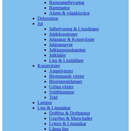
Barnrumsförvaring
Barnmattor
Alarm & väggklockor
Dekoration
Jul
Julbelysning & Ljusslingor
Juldekorationer
Julgranar & Konstväxter
Julgranspynt
Julklappsinslagning
Julkläder
Ljus & Ljushållare
Konstväxter
Ampelväxter
Blommande växter
Blomstergirlanger
Gröna växter
Snittblommor
Träd
Lampor
Ljus & Ljusstakar
Doftljus & Doftpinnar
Gravljus & Marschaller
Lyktor & Ljusstakar
Långa ljus