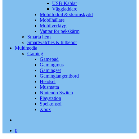
USB-Kablar
Väggladdare
Mobilfodral & skärmskydd
Mobilhållare
Mobilverktyg
Vantar för pekskärm
Smarta hem
Smartwatches & tillbehör
Multimedia
Gaming
Gamepad
Gamingmus
Gamingset
Gamingtangentbord
Headset
Musmatta
Nintendo Switch
Playstation
Spelkonsol
Xbox
search
0