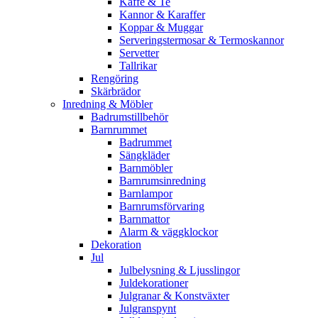
Kaffe & Te
Kannor & Karaffer
Koppar & Muggar
Serveringstermosar & Termoskannor
Servetter
Tallrikar
Rengöring
Skärbrädor
Inredning & Möbler
Badrumstillbehör
Barnrummet
Badrummet
Sängkläder
Barnmöbler
Barnrumsinredning
Barnlampor
Barnrumsförvaring
Barnmattor
Alarm & väggklockor
Dekoration
Jul
Julbelysning & Ljusslingor
Juldekorationer
Julgranar & Konstväxter
Julgranspynt