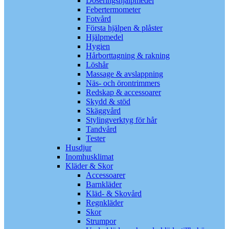
Doseringshjälpmedel
Febertermometer
Fotvård
Första hjälpen & plåster
Hjälpmedel
Hygien
Hårborttagning & rakning
Löshår
Massage & avslappning
Näs- och örontrimmers
Redskap & accessoarer
Skydd & stöd
Skäggvård
Stylingverktyg för hår
Tandvård
Tester
Husdjur
Inomhusklimat
Kläder & Skor
Accessoarer
Barnkläder
Kläd- & Skovård
Regnkläder
Skor
Strumpor