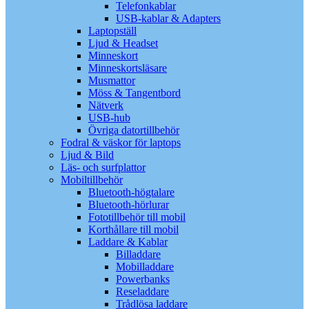
Telefonkablar
USB-kablar & Adapters
Laptopställ
Ljud & Headset
Minneskort
Minneskortsläsare
Musmattor
Möss & Tangentbord
Nätverk
USB-hub
Övriga datortillbehör
Fodral & väskor för laptops
Ljud & Bild
Läs- och surfplattor
Mobiltillbehör
Bluetooth-högtalare
Bluetooth-hörlurar
Fototillbehör till mobil
Korthållare till mobil
Laddare & Kablar
Billaddare
Mobilladdare
Powerbanks
Reseladdare
Trådlösa laddare