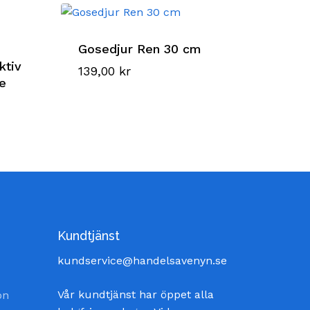
Gosedjur Ren 30 cm
ktiv
139,00
kr
ie
Kundtjänst
kundservice@handelsavenyn.se
Vår kundtjänst har öppet alla
on