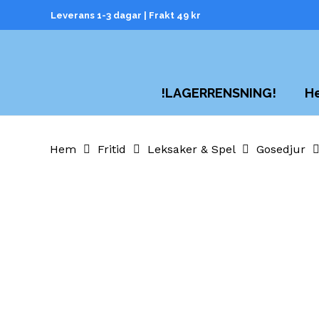
Skip
Leverans 1-3 dagar | Frakt 49 kr
to
main
content
H
!LAGERRENSNING!
Hem
Fritid
Leksaker & Spel
Gosedjur