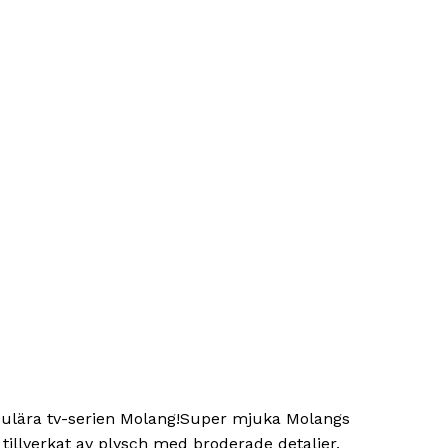
opulära tv-serien Molang!Super mjuka Molangs
 tillverkat av plysch med broderade detaljer.