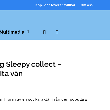
Köp- och leveransvillkor
Om oss
Close
Cart
search
Multimedia
 Sleepy collect –
ita vän
ur i form av en söt karaktär från den populära