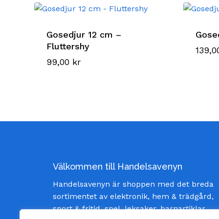
Gosedjur 12 cm –
Gosed
Fluttershy
139,
99,00
kr
Välkommen till Handelsavenyn
Handelsavenyn är shoppen med det breda
sortimentet av elektronik, hem & trädgård,
sport & fritid, spel, leksaker, barnartiklar