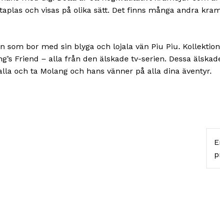
taplas och visas på olika sätt. Det finns många andra kr
in som bor med sin blyga och lojala vän Piu Piu. Kollektio
s Friend – alla från den älskade tv-serien. Dessa älskade
lla och ta Molang och hans vänner på alla dina äventyr.
E
p