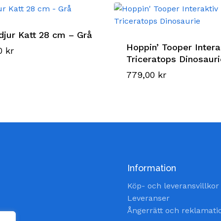
jur Katt 28 cm – Grå
Hoppin’ Tooper Intera
00
kr
Triceratops Dinosaur
779,00
kr
Information
Köp- och leveransvillkor
Leveranser
Ångerrätt och reklamati