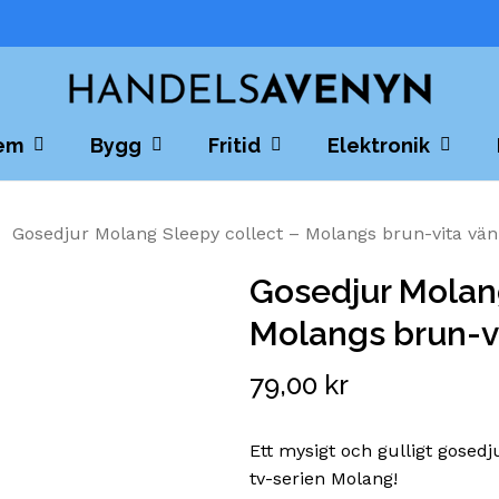
Cart
em
Bygg
Fritid
Elektronik
Gosedjur Molang Sleepy collect – Molangs brun-vita vän
Gosedjur Molang
Molangs brun-v
79,00
kr
Ett mysigt och gulligt gosedj
tv-serien Molang!