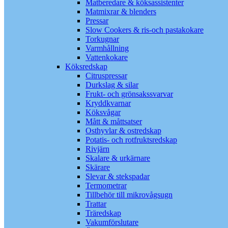
Matberedare & köksassistenter
Matmixrar & blenders
Pressar
Slow Cookers & ris-och pastakokare
Torkugnar
Varmhållning
Vattenkokare
Köksredskap
Citruspressar
Durkslag & silar
Frukt- och grönsakssvarvar
Kryddkvarnar
Köksvågar
Mått & måttsatser
Osthyvlar & ostredskap
Potatis- och rotfruktsredskap
Rivjärn
Skalare & urkärnare
Skärare
Slevar & stekspadar
Termometrar
Tillbehör till mikrovågsugn
Trattar
Träredskap
Vakumförslutare