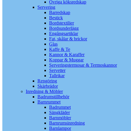
Övriga köksredskap
Servering
Barredskap
Bestick
Bordstextilier
Bordsunderlägg
Engångsartiklar
Fat, skålar & brickor
Glas
Kaffe & Te
Kannor & Karaffer
Koppar & Muggar
Serveringstermosar & Termoskannor
Servetter
Tallrikar
Rengöring
Skärbrädor
Inredning & Möbler
Badrumstillbehör
Barnrummet
Badrummet
Sängkläder
Barnmöbler
Barnrumsinredning
Barnlampor