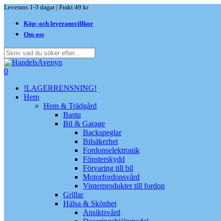
Skip
Leverans 1-3 dagar | Frakt 49 kr
to
Köp- och leveransvillkor
main
content
Om oss
Close
Search
search
0
Menu
!LAGERRENSNING!
Hem
Hem & Trädgård
Bastu
Bil & Garage
Backspeglar
Bilsäkerhet
Fordonselektronik
Fönsterskydd
Förvaring till bil
Motorfordonsvård
Vinterprodukter till fordon
Grillar
Hälsa & Skönhet
Ansiktsvård