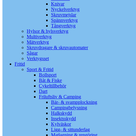
Knivar
Nyckelverktyg
Skruvmejslar
Spännverktyg
Tångverktyg
Hylsor & hylsverktyg
Multiverktyg
Mätverktyg
Skruvdragare & skruvautomater
Sågar
Verktygsset
Fritid
Sport & Fritid
Bollsport
Båt & Fiske
Cykeltillbehör
Dart
Friluftsliv & Camping
Bär- & svampplockning
Campingbelysning
Halkskydd
Insektsskydd
Kylväskor
Ligg- & sittunderlag
Matlagning & rengöring