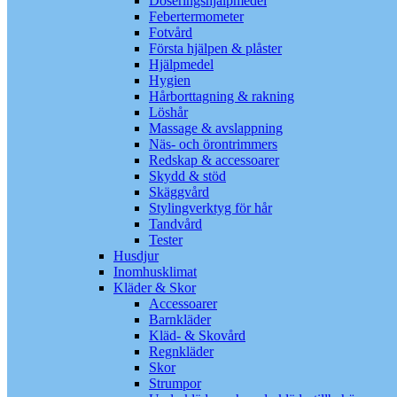
Doseringshjälpmedel
Febertermometer
Fotvård
Första hjälpen & plåster
Hjälpmedel
Hygien
Hårborttagning & rakning
Löshår
Massage & avslappning
Näs- och örontrimmers
Redskap & accessoarer
Skydd & stöd
Skäggvård
Stylingverktyg för hår
Tandvård
Tester
Husdjur
Inomhusklimat
Kläder & Skor
Accessoarer
Barnkläder
Kläd- & Skovård
Regnkläder
Skor
Strumpor