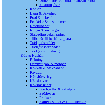
Underkläder och underklädestillbehör
Vakuumpåsar
Kontor
Larm & Säkerhet
Pool & tillbehör
Postlådor & husnummer
Resetillbehör
Roliga & smarta grejer
Skadedjursbekämpning
Tillbehör till hushållsapparater
Trädgårdsmöbler
Trädgårdsprydnader
Trädgårdsutrustning
Kök & Hushåll
Bakning
Dammsugare & moppar
Kokkärl & Stekpannor
Kryddor
Köksförvaring
Köksknivar
Köksmaskiner
Bordsgrillar & våffeljärn
Brödrostar
Fritöser
Kaffemaskiner & kaffetillbehör