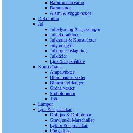
Barnrumsförvaring
Barnmattor
Alarm & väggklockor
Dekoration
Jul
Julbelysning & Ljusslingor
Juldekorationer
Julgranar & Konstväxter
Julgranspynt
Julklappsinslagning
Julkläder
Ljus & Ljushållare
Konstväxter
Ampelväxter
Blommande växter
Blomstergirlanger
Gröna växter
Snittblommor
Träd
Lampor
Ljus & Ljusstakar
Doftljus & Doftpinnar
Gravljus & Marschaller
Lyktor & Ljusstakar
Långa ljus