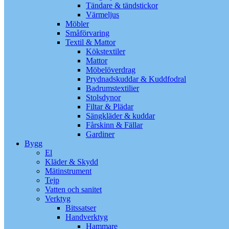
Tändare & tändstickor
Värmeljus
Möbler
Småförvaring
Textil & Mattor
Kökstextiler
Mattor
Möbelöverdrag
Prydnadskuddar & Kuddfodral
Badrumstextilier
Stolsdynor
Filtar & Plädar
Sängkläder & kuddar
Fårskinn & Fällar
Gardiner
Bygg
El
Kläder & Skydd
Mätinstrument
Tejp
Vatten och sanitet
Verktyg
Bitssatser
Handverktyg
Hammare