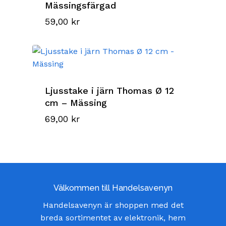
Mässingsfärgad
59,00
kr
Ljusstake i järn Thomas Ø 12
cm – Mässing
69,00
kr
Välkommen till Handelsavenyn
Handelsavenyn är shoppen med det
breda sortimentet av elektronik, hem