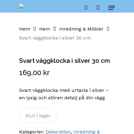
Skip
Cart
Menu
to
Close
search
Cart
main
content
Hem
Hem
Inredning & Möbler
Svart väggklocka i silver 30 cm
Svart väggklocka i silver 30 cm
169,00
kr
Svart väggklocka med urtavla i silver –
en lyxig och stilren detalj på din vägg
Slut i lager
Kategorier:
Dekoration
,
Inredning &