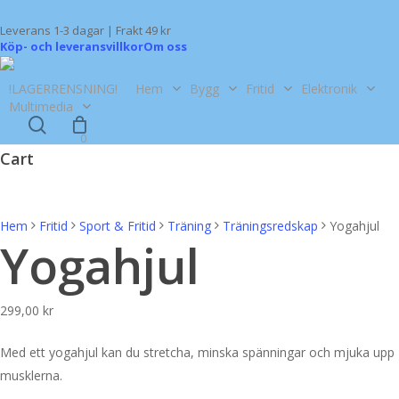
Skip
Leverans 1-3 dagar | Frakt 49 kr
to
Köp- och leveransvillkor
Om oss
main
content
!LAGERRENSNING!
Hem
Bygg
Fritid
Elektronik
Multimedia
search
0
Cart
Close
Cart
Hem
Fritid
Sport & Fritid
Träning
Träningsredskap
Yogahjul
Yogahjul
299,00
kr
Med ett yogahjul kan du stretcha, minska spänningar och mjuka upp
musklerna.