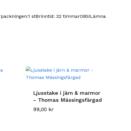
 förpackningen:1 stBrinntid: 32 timmarOBS!Lämna
Ljusstake i järn & marmor
– Thomas Mässingsfärgad
99,00
kr