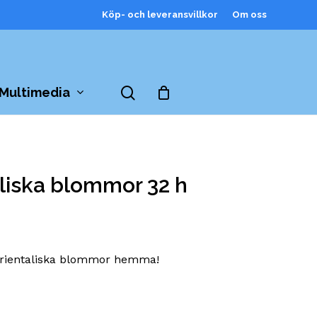
Köp- och leveransvillkor
Om oss
Close
Cart
search
Multimedia
aliska blommor 32 h
 orientaliska blommor hemma!