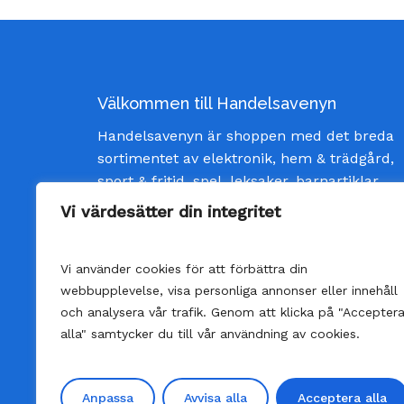
Välkommen till Handelsavenyn
Handelsavenyn är shoppen med det breda
sortimentet av elektronik, hem & trädgård,
sport & fritid, spel, leksaker, barnartiklar
och inredning av god kvalité och till bästa
Vi värdesätter din integritet
pris. Vi strävar efter att ge våra kunder
bästa möjliga service och skänka glädje
Vi använder cookies för att förbättra din
varje gång man öppnar ett paket från oss.
webbupplevelse, visa personliga annonser eller innehåll
och analysera vår trafik. Genom att klicka på "Accepter
alla" samtycker du till vår användning av cookies.
©
Handelsavenyn | Alla rättigheter reserver
Producerat av:
Anderberg Media
Anpassa
Avvisa alla
Acceptera alla