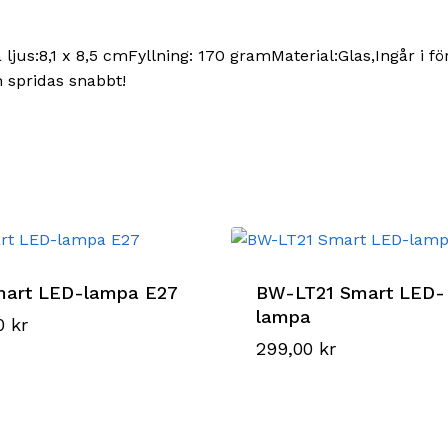
å ljus:8,1 x 8,5 cmFyllning: 170 gramMaterial:Glas,Ingår i
h spridas snabbt!
mart LED-lampa E27
BW-LT21 Smart LED-
lampa
00
kr
299,00
kr