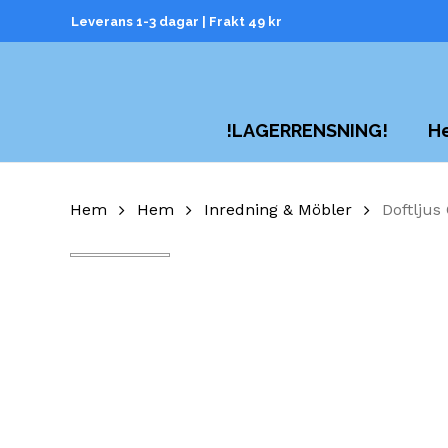
Skip
Leverans 1-3 dagar | Frakt 49 kr
to
main
content
H
!LAGERRENSNING!
Hem
Hem
Inredning & Möbler
Doftljus