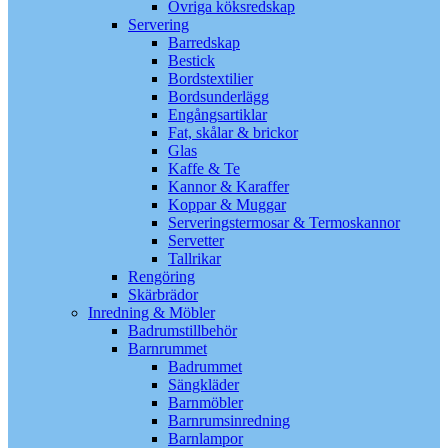
Övriga köksredskap
Servering
Barredskap
Bestick
Bordstextilier
Bordsunderlägg
Engångsartiklar
Fat, skålar & brickor
Glas
Kaffe & Te
Kannor & Karaffer
Koppar & Muggar
Serveringstermosar & Termoskannor
Servetter
Tallrikar
Rengöring
Skärbrädor
Inredning & Möbler
Badrumstillbehör
Barnrummet
Badrummet
Sängkläder
Barnmöbler
Barnrumsinredning
Barnlampor