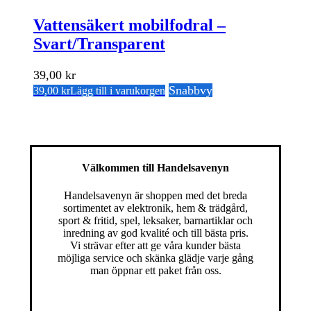
Vattensäkert mobilfodral –
Svart/Transparent
39,00
kr
Snabbvy
39,00
kr
Lägg till i varukorgen
Välkommen till Handelsavenyn
Handelsavenyn är shoppen med det breda
sortimentet av elektronik, hem & trädgård,
sport & fritid, spel, leksaker, barnartiklar och
inredning av god kvalité och till bästa pris.
Vi strävar efter att ge våra kunder bästa
möjliga service och skänka glädje varje gång
man öppnar ett paket från oss.