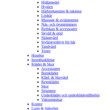
Hjälpmedel
Hygien
Hårborttagning & rakning
Löshår
Massage & avslappning
Näs- och örontrimmers
Redskap & accessoarer
Skydd & stöd
Skäggvård
Stylingverktyg för hår
Tandvård
Tester
Husdjur
Inomhusklimat
Kläder & Skor
Accessoarer
Barnkläder
Kläd- & Skovård
Regnkläder
Skor
Strumpor
Underkläder och underklädestillbehör
Vakuumpåsar
Kontor
Larm & Säkerhet