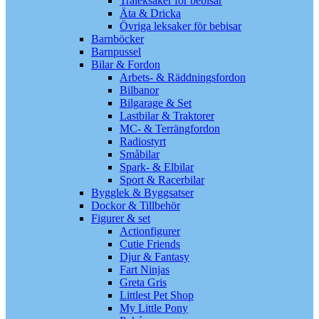
Träleksaker för bebisar
Äta & Dricka
Övriga leksaker för bebisar
Barnböcker
Barnpussel
Bilar & Fordon
Arbets- & Räddningsfordon
Bilbanor
Bilgarage & Set
Lastbilar & Traktorer
MC- & Terrängfordon
Radiostyrt
Småbilar
Spark- & Elbilar
Sport & Racerbilar
Bygglek & Byggsatser
Dockor & Tillbehör
Figurer & set
Actionfigurer
Cutie Friends
Djur & Fantasy
Fart Ninjas
Greta Gris
Littlest Pet Shop
My Little Pony