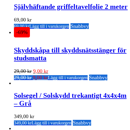
var:
är:
var:
är:
Självhäftande griffeltavelfolie 2 meter
39,00 kr.
29,00 kr.
39,00 kr.
29,00 kr.
69,00
kr
Snabbvy
69,00
kr
Lägg till i varukorgen
-69%
Skyddskåpa till skyddsnätsstänger för
studsmatta
Det
Det
29,00
kr
9,00
kr
Det
Det
ursprungliga
nuvarande
29,00
kr
9,00
kr
Snabbvy
Lägg till i varukorgen
ursprungliga
nuvarande
priset
priset
priset
priset
var:
är:
var:
är:
Solsegel / Solskydd trekantigt 4x4x4m
29,00 kr.
9,00 kr.
29,00 kr.
9,00 kr.
– Grå
349,00
kr
Snabbvy
349,00
kr
Lägg till i varukorgen