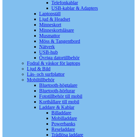
Telefonkablar
USB-kablar & Adapters
Laptopställ
Ljud & Headset
Minneskort
Minneskortsläsare
Musmattor
Möss & Tangentbord
Nätverk
USB-hub
Övriga datortillbehör
Fodral & väskor för laptops
Ljud & Bild
Läs- och surfplattor
Mobiltillbehör
Bluetooth-högtalare
Bluetooth-hörlurar
Fototillbehör till mobil
Korthållare till mobil
Laddare & Kablar
Billaddare
Mobilladdare
Powerbanks
Reseladdare
Trådlösa laddare