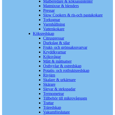
Matberedare & köksassistenter
Matmixrar & blenders
Pressar
Slow Cookers & ris-och pastakokare
Torkugnar
Varmhållning
Vattenkokare
Köksredskap
Citruspressar
Durkslag & silar
Frukt- och grönsakssvarvar
Kryddkvarnar
Köksvågar
Mått & måttsatser
Osthyvlar & ostredskap
Potatis- och rotfruktsredskap
Rivjärn
Skalare & urkärnare
Skärare
Slevar & stekspadar
Termometrar
Tillbehör till mikrovågsugn
Trattar
Träredskap
Vakumförslutare