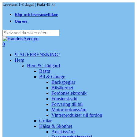
Skip
Leverans 1-3 dagar | Frakt 49 kr
to
Köp- och leveransvillkor
main
content
Om oss
Close
Search
search
0
Menu
!LAGERRENSNING!
Hem
Hem & Trädgård
Bastu
Bil & Garage
Backspeglar
Bilsäkerhet
Fordonselektronik
Fönsterskydd
Förvaring till bil
Motorfordonsvård
Vinterprodukter till fordon
Grillar
Hälsa & Skönhet
Ansiktsvård