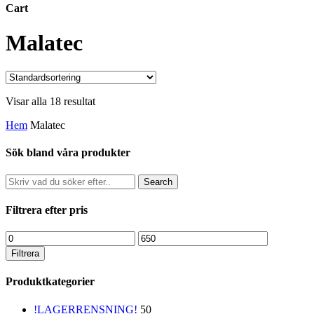
Cart
Close
Malatec
Cart
Visar alla 18 resultat
Hem
Malatec
Sök bland våra produkter
Search
Filtrera efter pris
Min
Max
pris
pris
Filtrera
Produktkategorier
!LAGERRENSNING!
50