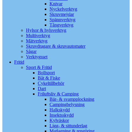
Knivar
Nyckelverktyg
Skruvmejslar
Spännverktyg
Tångverktyg
Hylsor & hylsverktyg
Multiverktyg
Mätverktyg
Skruvdragare & skruvautomater
Sågar
Verktygsset
Fritid
Sport & Fritid
Bollsport
Båt & Fiske
Cykeltillbehör
Dart
Friluftsliv & Camping
Bär- & svampplockning
Campingbelysning
Halkskydd
Insektsskydd
Kylväskor
Ligg- & sittunderlag
Matlagning & rengöring