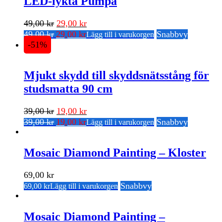
LED-lykta Pumpa
Det
Det
49,00
kr
29,00
kr
Det
Det
ursprungliga
nuvarande
49,00
kr
29,00
kr
Snabbvy
Lägg till i varukorgen
ursprungliga
nuvarande
-51%
priset
priset
priset
priset
var:
är:
var:
är:
49,00 kr.
29,00 kr.
49,00 kr.
29,00 kr.
Mjukt skydd till skyddsnätsstång för
studsmatta 90 cm
Det
Det
39,00
kr
19,00
kr
Det
Det
ursprungliga
nuvarande
39,00
kr
19,00
kr
Snabbvy
Lägg till i varukorgen
ursprungliga
nuvarande
priset
priset
priset
priset
var:
är:
var:
är:
Mosaic Diamond Painting – Kloster
39,00 kr.
19,00 kr.
39,00 kr.
19,00 kr.
69,00
kr
Snabbvy
69,00
kr
Lägg till i varukorgen
Mosaic Diamond Painting –