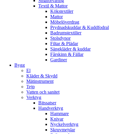
Småförvaring
Textil & Mattor
Kökstextiler
Mattor
Möbelöverdrag
Prydnadskuddar & Kuddfodral
Badrumstextilier
Stolsdynor
Filtar & Plädar
Sängkläder & kuddar
Fårskinn & Fällar
Gardiner
Bygg
El
Kläder & Skydd
Mätinstrument
Tejp
Vatten och sanitet
Verktyg
Bitssatser
Handverktyg
Hammare
Knivar
Nyckelverktyg
Skruvmejslar