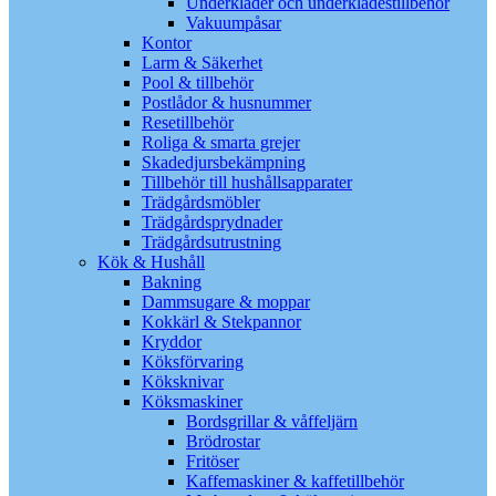
Underkläder och underklädestillbehör
Vakuumpåsar
Kontor
Larm & Säkerhet
Pool & tillbehör
Postlådor & husnummer
Resetillbehör
Roliga & smarta grejer
Skadedjursbekämpning
Tillbehör till hushållsapparater
Trädgårdsmöbler
Trädgårdsprydnader
Trädgårdsutrustning
Kök & Hushåll
Bakning
Dammsugare & moppar
Kokkärl & Stekpannor
Kryddor
Köksförvaring
Köksknivar
Köksmaskiner
Bordsgrillar & våffeljärn
Brödrostar
Fritöser
Kaffemaskiner & kaffetillbehör