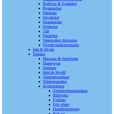
Reflexer & Synlighet
Ryggsäckar
Sittstolar
Sovsäckar
Strandstolar
Termosar
Tält
Vandring
Vattensäker förvaring
Överlevnadsutrustning
Jakt & Skytte
Träning
Massage & Stretching
Shapewear
Simning
Stöd & Skydd
Träningsredskap
Träningsmattor
Styrketräning
Armhävningshandtag
Bålstyrka
Fotfäste
Fria vikter
Handledsträning
Pull-up