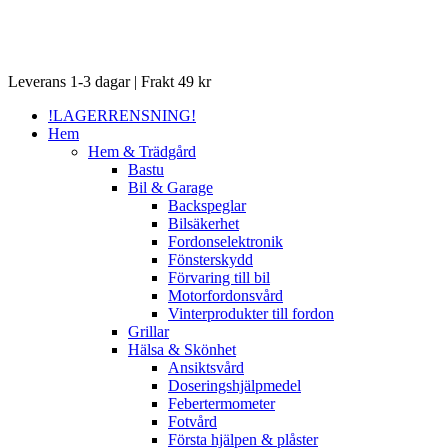
Close
Leverans 1-3 dagar | Frakt 49 kr
Menu
!LAGERRENSNING!
Hem
Hem & Trädgård
Bastu
Bil & Garage
Backspeglar
Bilsäkerhet
Fordonselektronik
Fönsterskydd
Förvaring till bil
Motorfordonsvård
Vinterprodukter till fordon
Grillar
Hälsa & Skönhet
Ansiktsvård
Doseringshjälpmedel
Febertermometer
Fotvård
Första hjälpen & plåster