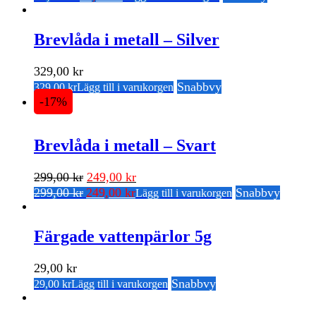
ursprungliga
nuvarande
priset
priset
priset
priset
var:
är:
var:
är:
Brevlåda i metall – Silver
79,00 kr.
59,00 kr.
79,00 kr.
59,00 kr.
329,00
kr
Snabbvy
329,00
kr
Lägg till i varukorgen
-17%
Brevlåda i metall – Svart
Det
Det
299,00
kr
249,00
kr
Det
Det
ursprungliga
nuvarande
299,00
kr
249,00
kr
Snabbvy
Lägg till i varukorgen
ursprungliga
nuvarande
priset
priset
priset
priset
var:
är:
var:
är:
Färgade vattenpärlor 5g
299,00 kr.
249,00 kr.
299,00 kr.
249,00 kr.
29,00
kr
Snabbvy
29,00
kr
Lägg till i varukorgen