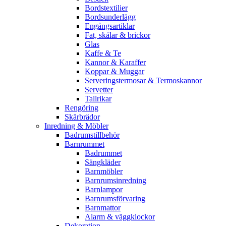
Bordstextilier
Bordsunderlägg
Engångsartiklar
Fat, skålar & brickor
Glas
Kaffe & Te
Kannor & Karaffer
Koppar & Muggar
Serveringstermosar & Termoskannor
Servetter
Tallrikar
Rengöring
Skärbrädor
Inredning & Möbler
Badrumstillbehör
Barnrummet
Badrummet
Sängkläder
Barnmöbler
Barnrumsinredning
Barnlampor
Barnrumsförvaring
Barnmattor
Alarm & väggklockor
Dekoration