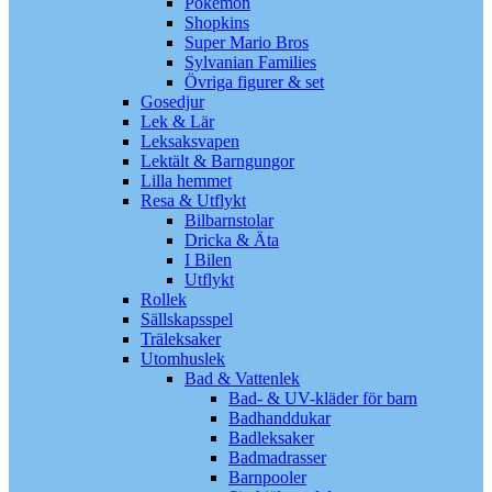
Pokémon
Shopkins
Super Mario Bros
Sylvanian Families
Övriga figurer & set
Gosedjur
Lek & Lär
Leksaksvapen
Lektält & Barngungor
Lilla hemmet
Resa & Utflykt
Bilbarnstolar
Dricka & Äta
I Bilen
Utflykt
Rollek
Sällskapsspel
Träleksaker
Utomhuslek
Bad & Vattenlek
Bad- & UV-kläder för barn
Badhanddukar
Badleksaker
Badmadrasser
Barnpooler