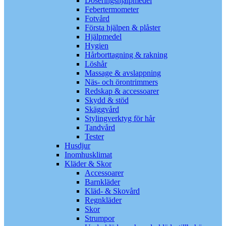
Doseringshjälpmedel
Febertermometer
Fotvård
Första hjälpen & plåster
Hjälpmedel
Hygien
Hårborttagning & rakning
Löshår
Massage & avslappning
Näs- och örontrimmers
Redskap & accessoarer
Skydd & stöd
Skäggvård
Stylingverktyg för hår
Tandvård
Tester
Husdjur
Inomhusklimat
Kläder & Skor
Accessoarer
Barnkläder
Kläd- & Skovård
Regnkläder
Skor
Strumpor