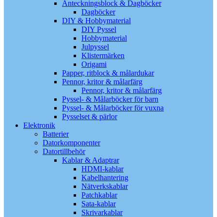
Anteckningsblock & Dagböcker
Dagböcker
DIY & Hobbymaterial
DIY Pyssel
Hobbymaterial
Julpyssel
Klistermärken
Origami
Papper, ritblock & målardukar
Pennor, kritor & målarfärg
Pennor, kritor & målarfärg
Pyssel- & Målarböcker för barn
Pyssel- & Målarböcker för vuxna
Pysselset & pärlor
Elektronik
Batterier
Datorkomponenter
Datortillbehör
Kablar & Adaptrar
HDMI-kablar
Kabelhantering
Nätverkskablar
Patchkablar
Sata-kablar
Skrivarkablar