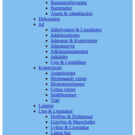
Barnrumsförvaring
Barnmattor
Alarm & väggklockor
Dekoration
Jul
Julbelysning & Ljusslingor
Juldekorationer
Julgranar & Konstväxter
Julgranspynt
Julklappsinslagning
Julkläder
Ljus & Ljushållare
Konstväxter
Ampelväxter
Blommande växter
Blomstergirlanger
Gröna växter
Snittblommor
Träd
Lampor
Ljus & Ljusstakar
Doftljus & Doftpinnar
Gravljus & Marschaller
Lyktor & Ljusstakar
Långa ljus