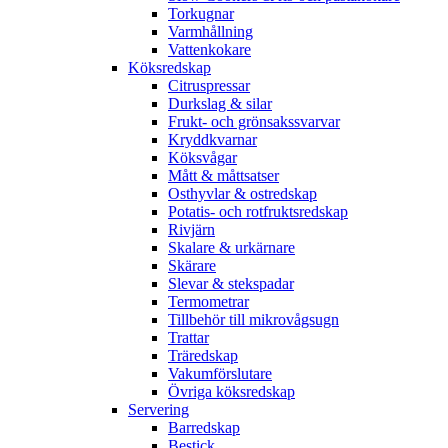
Torkugnar
Varmhållning
Vattenkokare
Köksredskap
Citruspressar
Durkslag & silar
Frukt- och grönsakssvarvar
Kryddkvarnar
Köksvågar
Mått & måttsatser
Osthyvlar & ostredskap
Potatis- och rotfruktsredskap
Rivjärn
Skalare & urkärnare
Skärare
Slevar & stekspadar
Termometrar
Tillbehör till mikrovågsugn
Trattar
Träredskap
Vakumförslutare
Övriga köksredskap
Servering
Barredskap
Bestick