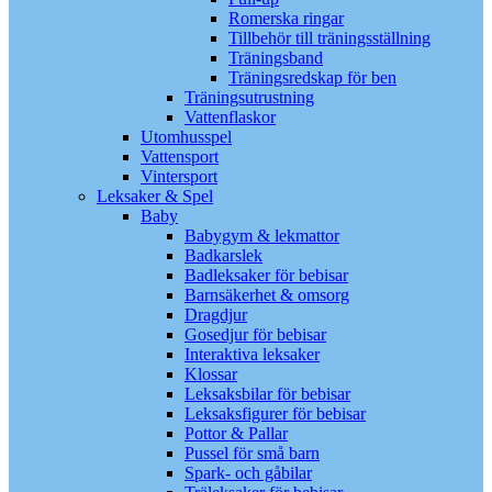
Romerska ringar
Tillbehör till träningsställning
Träningsband
Träningsredskap för ben
Träningsutrustning
Vattenflaskor
Utomhusspel
Vattensport
Vintersport
Leksaker & Spel
Baby
Babygym & lekmattor
Badkarslek
Badleksaker för bebisar
Barnsäkerhet & omsorg
Dragdjur
Gosedjur för bebisar
Interaktiva leksaker
Klossar
Leksaksbilar för bebisar
Leksaksfigurer för bebisar
Pottor & Pallar
Pussel för små barn
Spark- och gåbilar