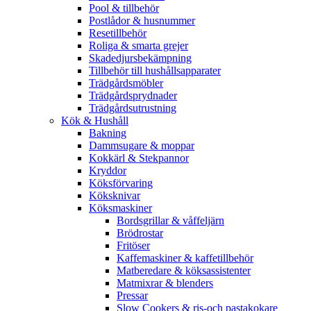
Pool & tillbehör
Postlådor & husnummer
Resetillbehör
Roliga & smarta grejer
Skadedjursbekämpning
Tillbehör till hushållsapparater
Trädgårdsmöbler
Trädgårdsprydnader
Trädgårdsutrustning
Kök & Hushåll
Bakning
Dammsugare & moppar
Kokkärl & Stekpannor
Kryddor
Köksförvaring
Köksknivar
Köksmaskiner
Bordsgrillar & våffeljärn
Brödrostar
Fritöser
Kaffemaskiner & kaffetillbehör
Matberedare & köksassistenter
Matmixrar & blenders
Pressar
Slow Cookers & ris-och pastakokare