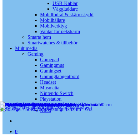
USB-Kablar
Väggladdare
Mobilfodral & skärmskydd
Mobilhållare
Mobilverktyg
Vantar för pekskärm
Smarta hem
Smartwatches & tillbehör
Multimedia
Gaming
Gamepad
Gamingmus
Gamingset
Gamingtangentbord
Headset
Musmatta
Nintendo Switch
Playstation
Spelkonsol
Xbox
search
0