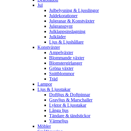
Jul
Julbelysning & Ljusslingor
Juldekorationer
Julgranar & Konstväxter
Julgranspynt
Julklappsinslagning
Julkläder
Ljus & Ljushållare
Konstväxter
Ampelväxter
Blommande växter
Blomstergirlanger
Gröna växter
Snittblommor
Träd
Lampor
Ljus & Ljusstakar
Doftljus & Doftpinnar
Gravljus & Marschaller
Lyktor & Ljusstakar
Långa ljus
Tändare & tändstickor
Värmeljus
Möbler