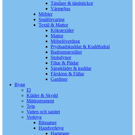
Tändare & tändstickor
Värmeljus
Möbler
Småförvaring
Textil & Mattor
Kökstextiler
Mattor
Möbelöverdrag
Prydnadskuddar & Kuddfodral
Badrumstextilier
Stolsdynor
Filtar & Plädar
Sängkläder & kuddar
Fårskinn & Fällar
Gardiner
Bygg
El
Kläder & Skydd
Mätinstrument
Tejp
Vatten och sanitet
Verktyg
Bitssatser
Handverktyg
Hammare