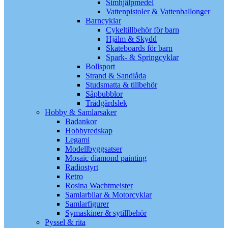
Simhjälpmedel
Vattenpistoler & Vattenballonger
Barncyklar
Cykeltillbehör för barn
Hjälm & Skydd
Skateboards för barn
Spark- & Springcyklar
Bollsport
Strand & Sandlåda
Studsmatta & tillbehör
Såpbubblor
Trädgårdslek
Hobby & Samlarsaker
Badankor
Hobbyredskap
Legami
Modellbyggsatser
Mosaic diamond painting
Radiostyrt
Retro
Rosina Wachtmeister
Samlarbilar & Motorcyklar
Samlarfigurer
Symaskiner & sytillbehör
Pyssel & rita